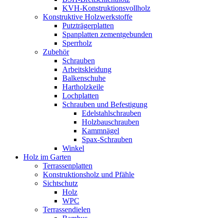
KVH-Konstruktionsvollholz
Konstruktive Holzwerkstoffe
Putzträgerplatten
Spanplatten zementgebunden
Sperrholz
Zubehör
Schrauben
Arbeitskleidung
Balkenschuhe
Hartholzkeile
Lochplatten
Schrauben und Befestigung
Edelstahlschrauben
Holzbauschrauben
Kammnägel
Spax-Schrauben
Winkel
Holz im Garten
Terrassenplatten
Konstruktionsholz und Pfähle
Sichtschutz
Holz
WPC
Terrassendielen