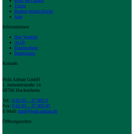
Holz im Garten
Türen
Boden-Wand-Decke
Sale
Informationen
Ihre Vorteile
AGB
Datenschutz
Impressum
Kontakt
Holz Adrian GmbH
1. Industriestraße 14
68766 Hockenheim
Tel.:
0 62 05 – 37 965 0
Fax:
0 62 05 – 37 965 85
E-Mail:
mail@holz-adrian.de
Öffnungszeiten