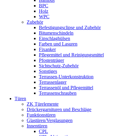
Bambus
BPC
Holz
WPC
Zubehör
Befestigungsclipse und Zubehör
Bitumenschindeln
Einschlaghülsen
Farben und Lasuren
Fixanker
Pflegemittel und Reinigungsmittel
Pfostenträger
Sichtschutz-Zubehör
Sonstiges
Terrassen-Unterkonstruktion
Terrassenlager
Terrassenöl und Pflegemittel
Terrassenschrauben
Türen
ZK Türelemente
Drückergarnituren und Beschläge
Funktionstüren
Glastüren/Verglasungen
Innentüren
CPL