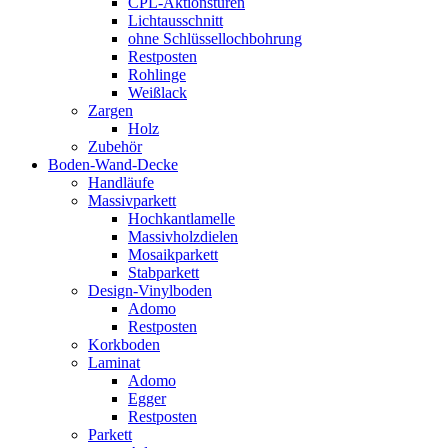
CPL-Aktionstüren
Lichtausschnitt
ohne Schlüssellochbohrung
Restposten
Rohlinge
Weißlack
Zargen
Holz
Zubehör
Boden-Wand-Decke
Handläufe
Massivparkett
Hochkantlamelle
Massivholzdielen
Mosaikparkett
Stabparkett
Design-Vinylboden
Adomo
Restposten
Korkboden
Laminat
Adomo
Egger
Restposten
Parkett