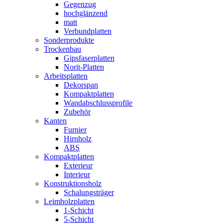
Gegenzug
hochglänzend
matt
Verbundplatten
Sonderprodukte
Trockenbau
Gipsfaserplatten
Norit-Platten
Arbeitsplatten
Dekorspan
Kompaktplatten
Wandabschlussprofile
Zubehör
Kanten
Furnier
Hirnholz
ABS
Kompaktplatten
Exterieur
Interieur
Konstruktionsholz
Schalungsträger
Leimholzplatten
1-Schicht
5-Schicht