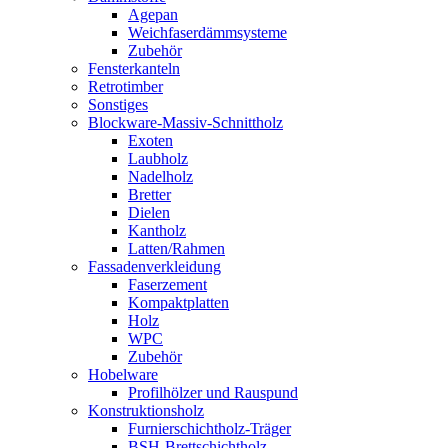
Agepan
Weichfaserdämmsysteme
Zubehör
Fensterkanteln
Retrotimber
Sonstiges
Blockware-Massiv-Schnittholz
Exoten
Laubholz
Nadelholz
Bretter
Dielen
Kantholz
Latten/Rahmen
Fassadenverkleidung
Faserzement
Kompaktplatten
Holz
WPC
Zubehör
Hobelware
Profilhölzer und Rauspund
Konstruktionsholz
Furnierschichtholz-Träger
BSH-Brettschichtholz