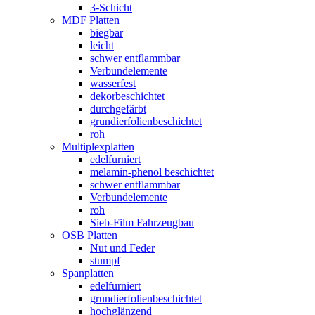
3-Schicht
MDF Platten
biegbar
leicht
schwer entflammbar
Verbundelemente
wasserfest
dekorbeschichtet
durchgefärbt
grundierfolienbeschichtet
roh
Multiplexplatten
edelfurniert
melamin-phenol beschichtet
schwer entflammbar
Verbundelemente
roh
Sieb-Film Fahrzeugbau
OSB Platten
Nut und Feder
stumpf
Spanplatten
edelfurniert
grundierfolienbeschichtet
hochglänzend