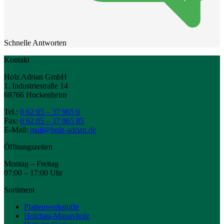
Schnelle Antworten
Kontakt
Holz Adrian GmbH
1. Industriestraße 14
68766 Hockenheim
Tel.:
0 62 05 – 37 965 0
Fax:
0 62 05 – 37 965 85
E-Mail:
mail@holz-adrian.de
Öffnungszeiten
Montag – Freitag
07:00 – 17:00 Uhr
Sortiment
Plattenwerkstoffe
Holzbau-Massivholz