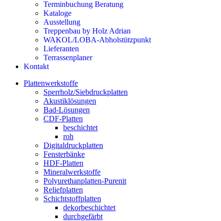
Terminbuchung Beratung
Kataloge
Ausstellung
Treppenbau by Holz Adrian
WAKOL/LOBA-Abholstützpunkt
Lieferanten
Terrassenplaner
Kontakt
Plattenwerkstoffe
Sperrholz/Siebdruckplatten
Akustiklösungen
Bad-Lösungen
CDF-Platten
beschichtet
roh
Digitaldruckplatten
Fensterbänke
HDF-Platten
Mineralwerkstoffe
Polyurethanplatten-Purenit
Reliefplatten
Schichtstoffplatten
dekorbeschichtet
durchgefärbt