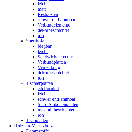
leicht
matt
Restposten
schwer entflammbar
Verbundelemente
dekorbeschichtet
roh
Sperrholz
biegbar
leicht
Sandwichelemente
Verbundplatten
Verpackung
dekorbeschichtet
roh
Tischlerplatten
edelfurniert
leicht
schwer entflammbar
Stab--Stäbchenplatten
melaminbeschichtet
roh
Tischplatten
Holzbau-Massivholz
Dämmstoffe