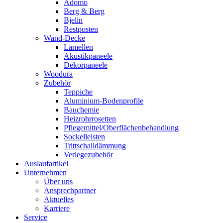
Adomo
Berg & Berg
Bjelin
Restposten
Wand-Decke
Lamellen
Akustikpaneele
Dekorpaneele
Woodura
Zubehör
Teppiche
Aluminium-Bodenprofile
Bauchemie
Heizrohrrosetten
Pflegemittel/Oberflächenbehandlung
Sockelleisten
Trittschalldämmung
Verlegezubehör
Auslaufartikel
Unternehmen
Über uns
Ansprechpartner
Aktuelles
Karriere
Service