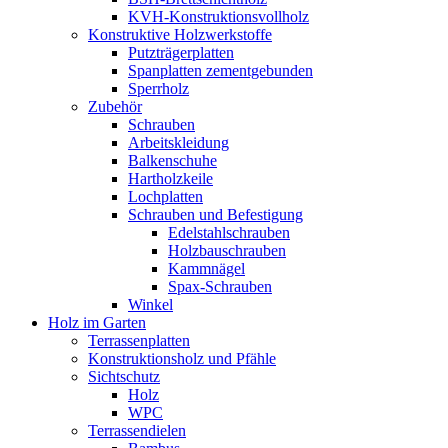
KVH-Konstruktionsvollholz
Konstruktive Holzwerkstoffe
Putzträgerplatten
Spanplatten zementgebunden
Sperrholz
Zubehör
Schrauben
Arbeitskleidung
Balkenschuhe
Hartholzkeile
Lochplatten
Schrauben und Befestigung
Edelstahlschrauben
Holzbauschrauben
Kammnägel
Spax-Schrauben
Winkel
Holz im Garten
Terrassenplatten
Konstruktionsholz und Pfähle
Sichtschutz
Holz
WPC
Terrassendielen