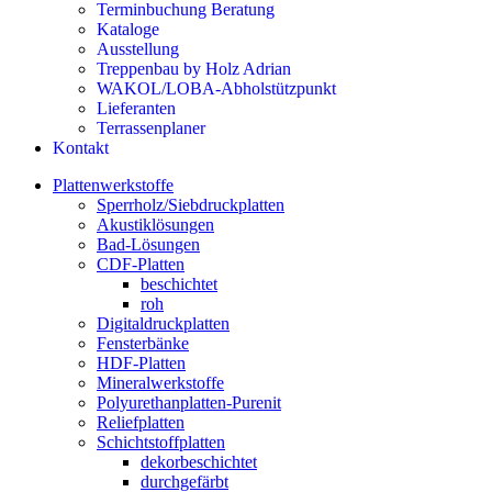
Terminbuchung Beratung
Kataloge
Ausstellung
Treppenbau by Holz Adrian
WAKOL/LOBA-Abholstützpunkt
Lieferanten
Terrassenplaner
Kontakt
Plattenwerkstoffe
Sperrholz/Siebdruckplatten
Akustiklösungen
Bad-Lösungen
CDF-Platten
beschichtet
roh
Digitaldruckplatten
Fensterbänke
HDF-Platten
Mineralwerkstoffe
Polyurethanplatten-Purenit
Reliefplatten
Schichtstoffplatten
dekorbeschichtet
durchgefärbt