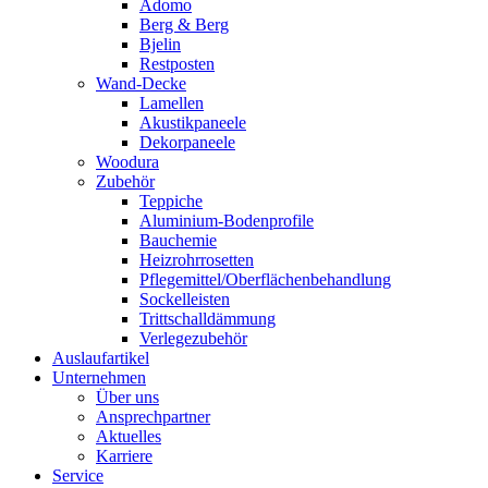
Adomo
Berg & Berg
Bjelin
Restposten
Wand-Decke
Lamellen
Akustikpaneele
Dekorpaneele
Woodura
Zubehör
Teppiche
Aluminium-Bodenprofile
Bauchemie
Heizrohrrosetten
Pflegemittel/Oberflächenbehandlung
Sockelleisten
Trittschalldämmung
Verlegezubehör
Auslaufartikel
Unternehmen
Über uns
Ansprechpartner
Aktuelles
Karriere
Service