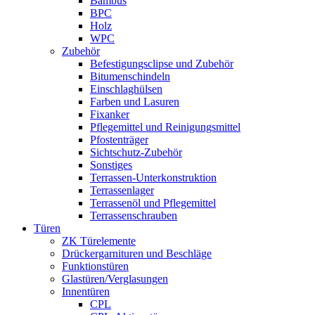
Bambus
BPC
Holz
WPC
Zubehör
Befestigungsclipse und Zubehör
Bitumenschindeln
Einschlaghülsen
Farben und Lasuren
Fixanker
Pflegemittel und Reinigungsmittel
Pfostenträger
Sichtschutz-Zubehör
Sonstiges
Terrassen-Unterkonstruktion
Terrassenlager
Terrassenöl und Pflegemittel
Terrassenschrauben
Türen
ZK Türelemente
Drückergarnituren und Beschläge
Funktionstüren
Glastüren/Verglasungen
Innentüren
CPL