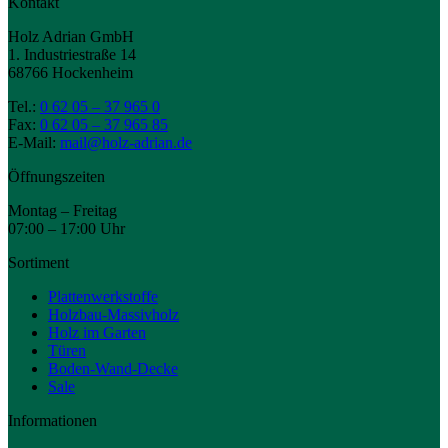
Kontakt
Holz Adrian GmbH
1. Industriestraße 14
68766 Hockenheim
Tel.:
0 62 05 – 37 965 0
Fax:
0 62 05 – 37 965 85
E-Mail:
mail@holz-adrian.de
Öffnungszeiten
Montag – Freitag
07:00 – 17:00 Uhr
Sortiment
Plattenwerkstoffe
Holzbau-Massivholz
Holz im Garten
Türen
Boden-Wand-Decke
Sale
Informationen