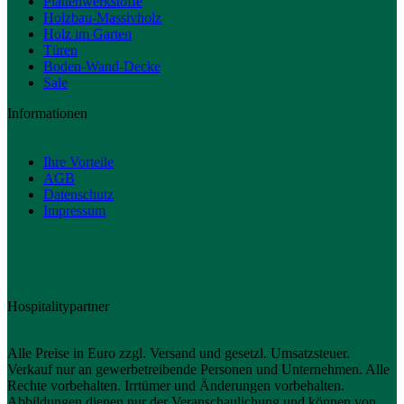
Plattenwerkstoffe
Holzbau-Massivholz
Holz im Garten
Türen
Boden-Wand-Decke
Sale
Informationen
Ihre Vorteile
AGB
Datenschutz
Impressum
Hospitalitypartner
Alle Preise in Euro zzgl. Versand und gesetzl. Umsatzsteuer.
Verkauf nur an gewerbetreibende Personen und Unternehmen. Alle
Rechte vorbehalten. Irrtümer und Änderungen vorbehalten.
Abbildungen dienen nur der Veranschaulichung und können von