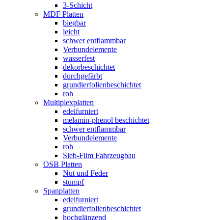
3-Schicht
MDF Platten
biegbar
leicht
schwer entflammbar
Verbundelemente
wasserfest
dekorbeschichtet
durchgefärbt
grundierfolienbeschichtet
roh
Multiplexplatten
edelfurniert
melamin-phenol beschichtet
schwer entflammbar
Verbundelemente
roh
Sieb-Film Fahrzeugbau
OSB Platten
Nut und Feder
stumpf
Spanplatten
edelfurniert
grundierfolienbeschichtet
hochglänzend