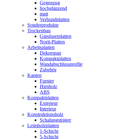
Gegenzug
hochglänzend
matt
Verbundplatten
Sonderprodukte
Trockenbau
Gipsfaserplatten
Norit-Platten
Arbeitsplatten
Dekorspan
Kompaktplatten
Wandabschlussprofile
Zubehör
Kanten
Furnier
Hirnholz
ABS
Kompaktplatten
Exterieur
Interieur
Konstruktionsholz
Schalungsträger
Leimholzplatten
1-Schicht
5-Schicht