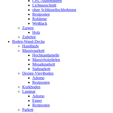
CPL-Aktionstüren
Lichtausschnitt
ohne Schlüssellochbohrung
Restposten
Rohlinge
Weißlack
Zargen
Holz
Zubehör
Boden-Wand-Decke
Handläufe
Massivparkett
Hochkantlamelle
Massivholzdielen
Mosaikparkett
Stabparkett
Design-Vinylboden
Adomo
Restposten
Korkboden
Laminat
Adomo
Egger
Restposten
Parkett