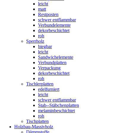
leicht
matt
Restposten
schwer entflammbar
Verbundelemente
dekorbeschichtet
roh
Sperrholz
biegbar
leicht
Sandwichelemente
Verbundplatten
Verpackung
dekorbeschichtet
roh
Tischlerplatten
edelfurniert
leicht
schwer entflammbar
Stab--Stäbchenplatten
melaminbeschichtet
roh
Tischplatten
Holzbau-Massivholz
Dämmstoffe