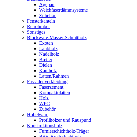
Agepan
Weichfaserdämmsysteme
Zubehör
Fensterkanteln
Retrotimber
Sonstiges
Blockware-Massiv-Schnittholz
Exoten
Laubholz
Nadelholz
Bretter
Dielen
Kantholz
Latten/Rahmen
Fassadenverkleidung
Faserzement
Kompaktplatten
Holz
WPC
Zubehör
Hobelware
Profilhölzer und Rauspund
Konstruktionsholz
Furnierschichtholz-Träger
BSH-Brettschichtholz