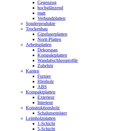
Gegenzug
hochglänzend
matt
Verbundplatten
Sonderprodukte
Trockenbau
Gipsfaserplatten
Norit-Platten
Arbeitsplatten
Dekorspan
Kompaktplatten
Wandabschlussprofile
Zubehör
Kanten
Furnier
Hirnholz
ABS
Kompaktplatten
Exterieur
Interieur
Konstruktionsholz
Schalungsträger
Leimholzplatten
1-Schicht
5-Schicht