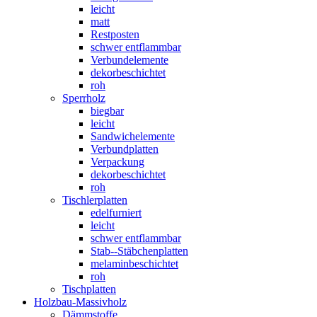
leicht
matt
Restposten
schwer entflammbar
Verbundelemente
dekorbeschichtet
roh
Sperrholz
biegbar
leicht
Sandwichelemente
Verbundplatten
Verpackung
dekorbeschichtet
roh
Tischlerplatten
edelfurniert
leicht
schwer entflammbar
Stab--Stäbchenplatten
melaminbeschichtet
roh
Tischplatten
Holzbau-Massivholz
Dämmstoffe