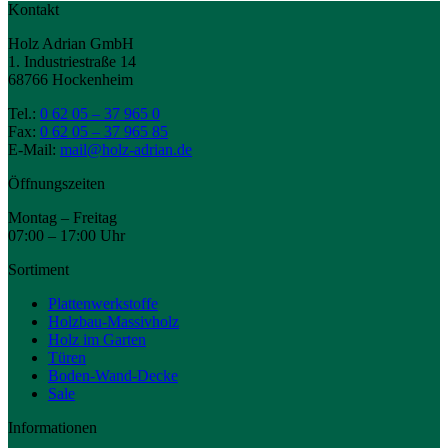
Kontakt
Holz Adrian GmbH
1. Industriestraße 14
68766 Hockenheim
Tel.:
0 62 05 – 37 965 0
Fax:
0 62 05 – 37 965 85
E-Mail:
mail@holz-adrian.de
Öffnungszeiten
Montag – Freitag
07:00 – 17:00 Uhr
Sortiment
Plattenwerkstoffe
Holzbau-Massivholz
Holz im Garten
Türen
Boden-Wand-Decke
Sale
Informationen