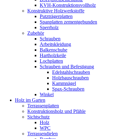
KVH-Konstruktionsvollholz
Konstruktive Holzwerkstoffe
Putzträgerplatten
Spanplatten zementgebunden
Sperrholz
Zubehör
Schrauben
Arbeitskleidung
Balkenschuhe
Hartholzkeile
Lochplatten
Schrauben und Befestigung
Edelstahlschrauben
Holzbauschrauben
Kammnägel
Spax-Schrauben
Winkel
Holz im Garten
Terrassenplatten
Konstruktionsholz und Pfähle
Sichtschutz
Holz
WPC
Terrassendielen