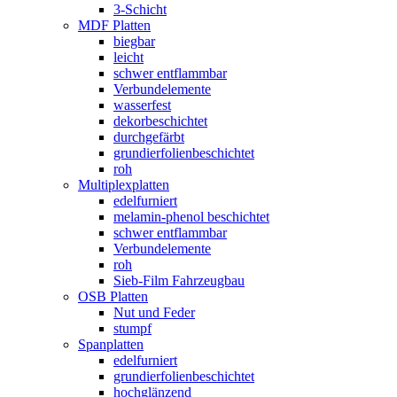
3-Schicht
MDF Platten
biegbar
leicht
schwer entflammbar
Verbundelemente
wasserfest
dekorbeschichtet
durchgefärbt
grundierfolienbeschichtet
roh
Multiplexplatten
edelfurniert
melamin-phenol beschichtet
schwer entflammbar
Verbundelemente
roh
Sieb-Film Fahrzeugbau
OSB Platten
Nut und Feder
stumpf
Spanplatten
edelfurniert
grundierfolienbeschichtet
hochglänzend