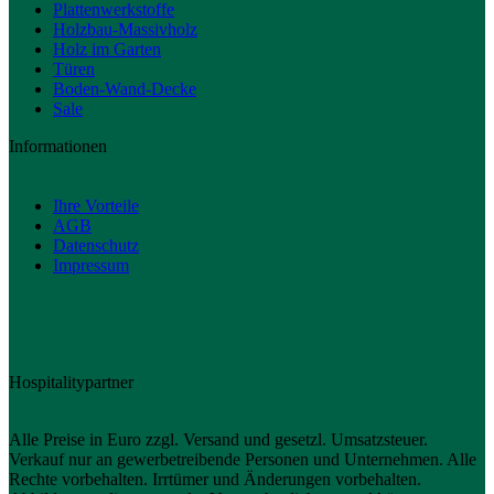
Plattenwerkstoffe
Holzbau-Massivholz
Holz im Garten
Türen
Boden-Wand-Decke
Sale
Informationen
Ihre Vorteile
AGB
Datenschutz
Impressum
Hospitalitypartner
Alle Preise in Euro zzgl. Versand und gesetzl. Umsatzsteuer.
Verkauf nur an gewerbetreibende Personen und Unternehmen. Alle
Rechte vorbehalten. Irrtümer und Änderungen vorbehalten.