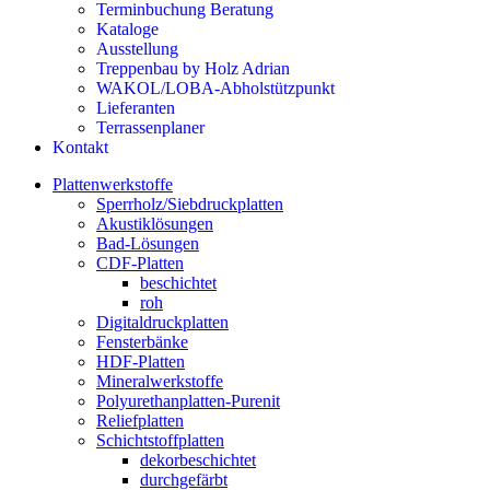
Terminbuchung Beratung
Kataloge
Ausstellung
Treppenbau by Holz Adrian
WAKOL/LOBA-Abholstützpunkt
Lieferanten
Terrassenplaner
Kontakt
Plattenwerkstoffe
Sperrholz/Siebdruckplatten
Akustiklösungen
Bad-Lösungen
CDF-Platten
beschichtet
roh
Digitaldruckplatten
Fensterbänke
HDF-Platten
Mineralwerkstoffe
Polyurethanplatten-Purenit
Reliefplatten
Schichtstoffplatten
dekorbeschichtet
durchgefärbt