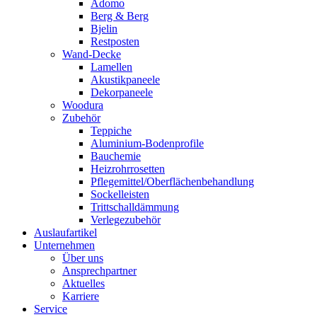
Adomo
Berg & Berg
Bjelin
Restposten
Wand-Decke
Lamellen
Akustikpaneele
Dekorpaneele
Woodura
Zubehör
Teppiche
Aluminium-Bodenprofile
Bauchemie
Heizrohrrosetten
Pflegemittel/Oberflächenbehandlung
Sockelleisten
Trittschalldämmung
Verlegezubehör
Auslaufartikel
Unternehmen
Über uns
Ansprechpartner
Aktuelles
Karriere
Service