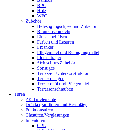
Bambus
BPC
Holz
WPC
Zubehör
Befestigungsclipse und Zubehör
Bitumenschindeln
Einschlaghülsen
Farben und Lasuren
Fixanker
Pflegemittel und Reinigungsmittel
Pfostenträger
Sichtschutz-Zubehör
Sonstiges
Terrassen-Unterkonstruktion
Terrassenlager
Terrassenöl und Pflegemittel
Terrassenschrauben
Türen
ZK Türelemente
Drückergarnituren und Beschläge
Funktionstüren
Glastüren/Verglasungen
Innentüren
CPL