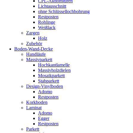
CPL-Aktionstüren
Lichtausschnitt
ohne Schlüssellochbohrung
Restposten
Rohlinge
Weißlack
Zargen
Holz
Zubehör
Boden-Wand-Decke
Handläufe
Massivparkett
Hochkantlamelle
Massivholzdielen
Mosaikparkett
Stabparkett
Design-Vinylboden
Adomo
Restposten
Korkboden
Laminat
Adomo
Egger
Restposten
Parkett