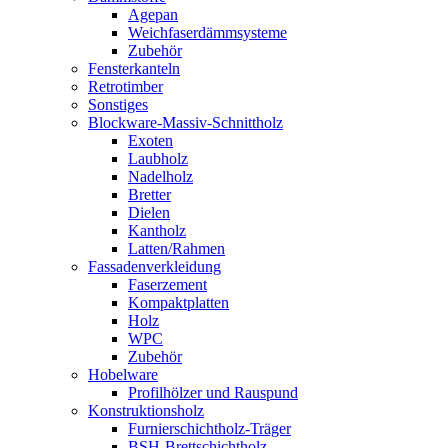
Agepan
Weichfaserdämmsysteme
Zubehör
Fensterkanteln
Retrotimber
Sonstiges
Blockware-Massiv-Schnittholz
Exoten
Laubholz
Nadelholz
Bretter
Dielen
Kantholz
Latten/Rahmen
Fassadenverkleidung
Faserzement
Kompaktplatten
Holz
WPC
Zubehör
Hobelware
Profilhölzer und Rauspund
Konstruktionsholz
Furnierschichtholz-Träger
BSH-Brettschichtholz