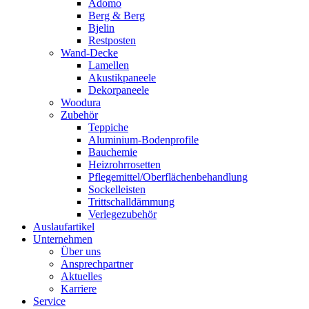
Adomo
Berg & Berg
Bjelin
Restposten
Wand-Decke
Lamellen
Akustikpaneele
Dekorpaneele
Woodura
Zubehör
Teppiche
Aluminium-Bodenprofile
Bauchemie
Heizrohrrosetten
Pflegemittel/Oberflächenbehandlung
Sockelleisten
Trittschalldämmung
Verlegezubehör
Auslaufartikel
Unternehmen
Über uns
Ansprechpartner
Aktuelles
Karriere
Service