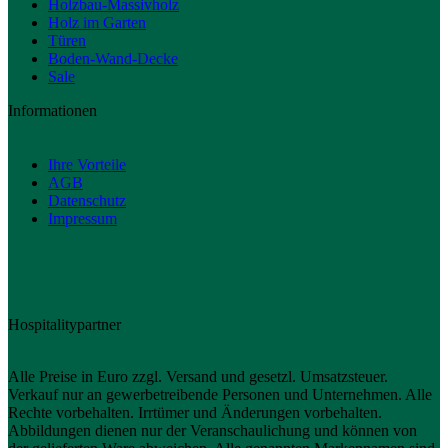
Holzbau-Massivholz
Holz im Garten
Türen
Boden-Wand-Decke
Sale
Informationen
Ihre Vorteile
AGB
Datenschutz
Impressum
Hospitalitypartner
Alle Preise in Euro zzgl. Versand und gesetzl. Umsatzsteuer.
Verkauf nur an gewerbetreibende Personen und Unternehmen. Alle
Rechte vorbehalten. Irrtümer und Änderungen vorbehalten.
Abbildungen dienen nur der Veranschaulichung und können von