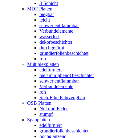
3-Schicht
MDF Platten
biegbar
leicht
schwer entflammbar
Verbundelemente
wasserfest
dekorbeschichtet
durchgefärbt
grundierfolienbeschichtet
roh
Multiplexplatten
edelfurniert
melamin-phenol beschichtet
schwer entflammbar
Verbundelemente
roh
Sieb-Film Fahrzeugbau
OSB Platten
Nut und Feder
stumpf
Spanplatten
edelfurniert
grundierfolienbeschichtet
hochglänzend