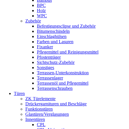
Bambus
BPC
Holz
WPC
Zubehör
Befestigungsclipse und Zubehör
Bitumenschindeln
Einschlaghülsen
Farben und Lasuren
Fixanker
Pflegemittel und Reinigungsmittel
Pfostenträger
Sichtschutz-Zubehör
Sonstiges
Terrassen-Unterkonstruktion
Terrassenlager
Terrassenöl und Pflegemittel
Terrassenschrauben
Türen
ZK Türelemente
Drückergarnituren und Beschläge
Funktionstüren
Glastüren/Verglasungen
Innentüren
CPL