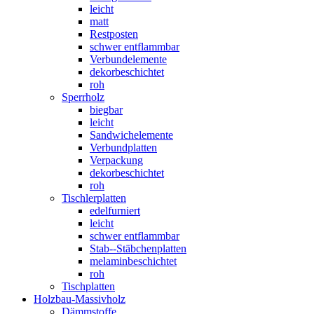
leicht
matt
Restposten
schwer entflammbar
Verbundelemente
dekorbeschichtet
roh
Sperrholz
biegbar
leicht
Sandwichelemente
Verbundplatten
Verpackung
dekorbeschichtet
roh
Tischlerplatten
edelfurniert
leicht
schwer entflammbar
Stab--Stäbchenplatten
melaminbeschichtet
roh
Tischplatten
Holzbau-Massivholz
Dämmstoffe