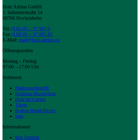
Holz Adrian GmbH
1. Industriestraße 14
68766 Hockenheim
Tel.:
0 62 05 – 37 965 0
Fax:
0 62 05 – 37 965 85
E-Mail:
mail@holz-adrian.de
Öffnungszeiten
Montag – Freitag
07:00 – 17:00 Uhr
Sortiment
Plattenwerkstoffe
Holzbau-Massivholz
Holz im Garten
Türen
Boden-Wand-Decke
Sale
Informationen
Ihre Vorteile