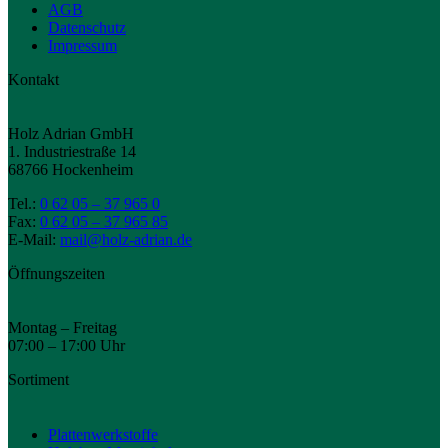
AGB
Datenschutz
Impressum
Kontakt
Holz Adrian GmbH
1. Industriestraße 14
68766 Hockenheim
Tel.:
0 62 05 – 37 965 0
Fax:
0 62 05 – 37 965 85
E-Mail:
mail@holz-adrian.de
Öffnungszeiten
Montag – Freitag
07:00 – 17:00 Uhr
Sortiment
Plattenwerkstoffe