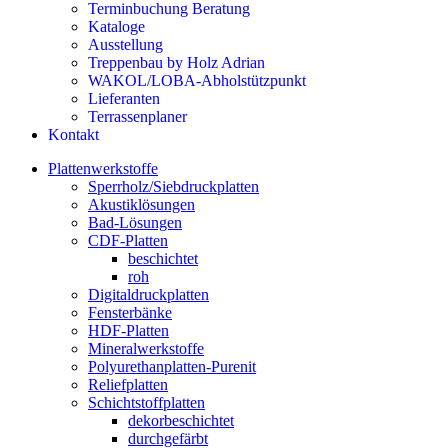
Terminbuchung Beratung
Kataloge
Ausstellung
Treppenbau by Holz Adrian
WAKOL/LOBA-Abholstützpunkt
Lieferanten
Terrassenplaner
Kontakt
Plattenwerkstoffe
Sperrholz/Siebdruckplatten
Akustiklösungen
Bad-Lösungen
CDF-Platten
beschichtet
roh
Digitaldruckplatten
Fensterbänke
HDF-Platten
Mineralwerkstoffe
Polyurethanplatten-Purenit
Reliefplatten
Schichtstoffplatten
dekorbeschichtet
durchgefärbt