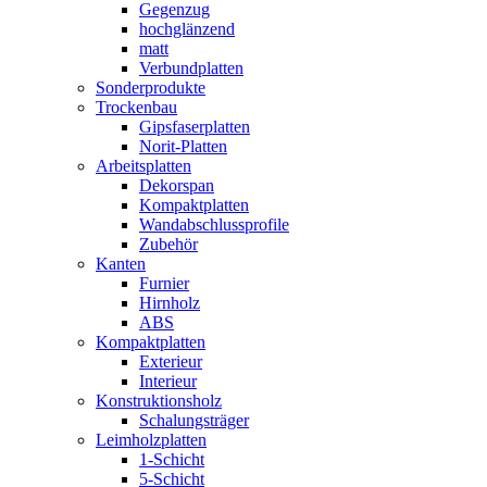
Gegenzug
hochglänzend
matt
Verbundplatten
Sonderprodukte
Trockenbau
Gipsfaserplatten
Norit-Platten
Arbeitsplatten
Dekorspan
Kompaktplatten
Wandabschlussprofile
Zubehör
Kanten
Furnier
Hirnholz
ABS
Kompaktplatten
Exterieur
Interieur
Konstruktionsholz
Schalungsträger
Leimholzplatten
1-Schicht
5-Schicht