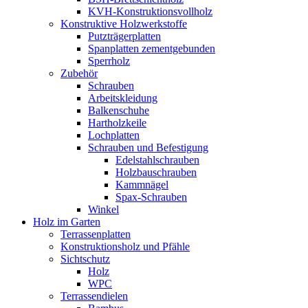
KVH-Konstruktionsvollholz
Konstruktive Holzwerkstoffe
Putzträgerplatten
Spanplatten zementgebunden
Sperrholz
Zubehör
Schrauben
Arbeitskleidung
Balkenschuhe
Hartholzkeile
Lochplatten
Schrauben und Befestigung
Edelstahlschrauben
Holzbauschrauben
Kammnägel
Spax-Schrauben
Winkel
Holz im Garten
Terrassenplatten
Konstruktionsholz und Pfähle
Sichtschutz
Holz
WPC
Terrassendielen