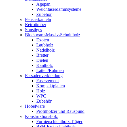
Agepan
Weichfaserdämmsysteme
Zubehör
Fensterkanteln
Retrotimber
Sonstiges
Blockware-Massiv-Schnittholz
Exoten
Laubholz
Nadelholz
Bretter
Dielen
Kantholz
Latten/Rahmen
Fassadenverkleidung
Faserzement
Kompaktplatten
Holz
WPC
Zubehör
Hobelware
Profilhölzer und Rauspund
Konstruktionsholz
Furnierschichtholz-Träger
BSH-Brettschichtholz