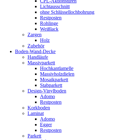
CPL-Aktionstüren
Lichtausschnitt
ohne Schlüssellochbohrung
Restposten
Rohlinge
Weißlack
Zargen
Holz
Zubehör
Boden-Wand-Decke
Handläufe
Massivparkett
Hochkantlamelle
Massivholzdielen
Mosaikparkett
Stabparkett
Design-Vinylboden
Adomo
Restposten
Korkboden
Laminat
Adomo
Egger
Restposten
Parkett