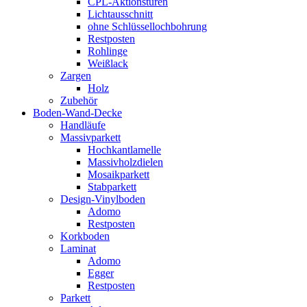
CPL-Aktionstüren
Lichtausschnitt
ohne Schlüssellochbohrung
Restposten
Rohlinge
Weißlack
Zargen
Holz
Zubehör
Boden-Wand-Decke
Handläufe
Massivparkett
Hochkantlamelle
Massivholzdielen
Mosaikparkett
Stabparkett
Design-Vinylboden
Adomo
Restposten
Korkboden
Laminat
Adomo
Egger
Restposten
Parkett