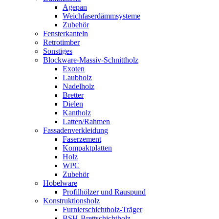
Agepan
Weichfaserdämmsysteme
Zubehör
Fensterkanteln
Retrotimber
Sonstiges
Blockware-Massiv-Schnittholz
Exoten
Laubholz
Nadelholz
Bretter
Dielen
Kantholz
Latten/Rahmen
Fassadenverkleidung
Faserzement
Kompaktplatten
Holz
WPC
Zubehör
Hobelware
Profilhölzer und Rauspund
Konstruktionsholz
Furnierschichtholz-Träger
BSH-Brettschichtholz