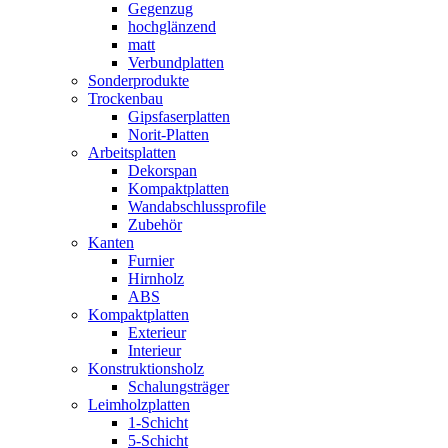
Gegenzug
hochglänzend
matt
Verbundplatten
Sonderprodukte
Trockenbau
Gipsfaserplatten
Norit-Platten
Arbeitsplatten
Dekorspan
Kompaktplatten
Wandabschlussprofile
Zubehör
Kanten
Furnier
Hirnholz
ABS
Kompaktplatten
Exterieur
Interieur
Konstruktionsholz
Schalungsträger
Leimholzplatten
1-Schicht
5-Schicht