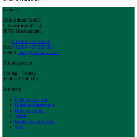
Kontakt
Holz Adrian GmbH
1. Industriestraße 14
68766 Hockenheim
Tel.:
0 62 05 – 37 965 0
Fax:
0 62 05 – 37 965 85
E-Mail:
mail@holz-adrian.de
Öffnungszeiten
Montag – Freitag
07:00 – 17:00 Uhr
Sortiment
Plattenwerkstoffe
Holzbau-Massivholz
Holz im Garten
Türen
Boden-Wand-Decke
Sale