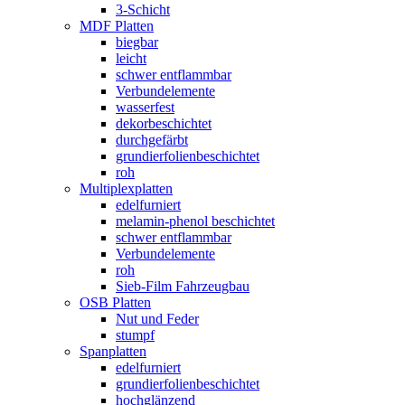
3-Schicht
MDF Platten
biegbar
leicht
schwer entflammbar
Verbundelemente
wasserfest
dekorbeschichtet
durchgefärbt
grundierfolienbeschichtet
roh
Multiplexplatten
edelfurniert
melamin-phenol beschichtet
schwer entflammbar
Verbundelemente
roh
Sieb-Film Fahrzeugbau
OSB Platten
Nut und Feder
stumpf
Spanplatten
edelfurniert
grundierfolienbeschichtet
hochglänzend