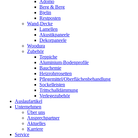
Adomo
Berg & Berg
Bjelin
Restposten
Wand-Decke
Lamellen
Akustikpaneele
Dekorpaneele
Woodura
Zubehör
Teppiche
Aluminium-Bodenprofile
Bauchemie
Heizrohrrosetten
Pflegemittel/Oberflächenbehandlung
Sockelleisten
Trittschalldämmung
Verlegezubehör
Auslaufartikel
Unternehmen
Über uns
Ansprechpartner
Aktuelles
Karriere
Service