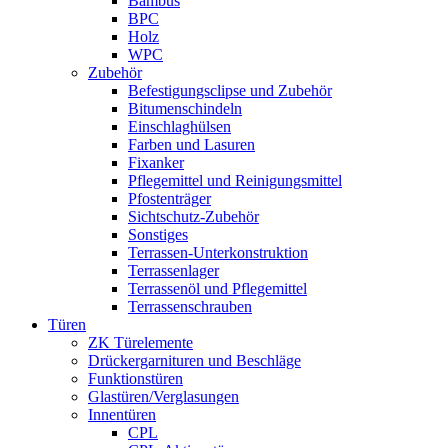
Bambus
BPC
Holz
WPC
Zubehör
Befestigungsclipse und Zubehör
Bitumenschindeln
Einschlaghülsen
Farben und Lasuren
Fixanker
Pflegemittel und Reinigungsmittel
Pfostenträger
Sichtschutz-Zubehör
Sonstiges
Terrassen-Unterkonstruktion
Terrassenlager
Terrassenöl und Pflegemittel
Terrassenschrauben
Türen
ZK Türelemente
Drückergarnituren und Beschläge
Funktionstüren
Glastüren/Verglasungen
Innentüren
CPL