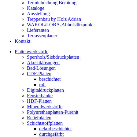
Terminbuchung Beratung
Kataloge
Ausstellung
Treppenbau by Holz Adrian
WAKOL/LOBA-Abholstützpunkt
Lieferanten
Terrassenplaner
Kontakt
Plattenwerkstoffe
Sperrholz/Siebdruckplatten
Akustiklösungen
Bad-Lösungen
CDF-Platten
beschichtet
roh
Digitaldruckplatten
Fensterbänke
HDF-Platten
Mineralwerkstoffe
Polyurethanplatten-Purenit
Reliefplatten
Schichtstoffplatten
dekorbeschichtet
durchgefärbt