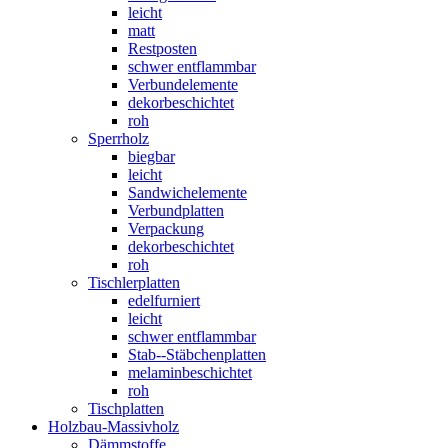
leicht
matt
Restposten
schwer entflammbar
Verbundelemente
dekorbeschichtet
roh
Sperrholz
biegbar
leicht
Sandwichelemente
Verbundplatten
Verpackung
dekorbeschichtet
roh
Tischlerplatten
edelfurniert
leicht
schwer entflammbar
Stab--Stäbchenplatten
melaminbeschichtet
roh
Tischplatten
Holzbau-Massivholz
Dämmstoffe