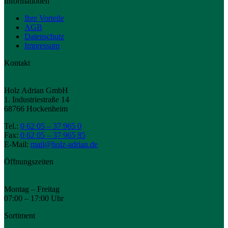
Informationen
Ihre Vorteile
AGB
Datenschutz
Impressum
Kontakt
Holz Adrian GmbH
1. Industriestraße 14
68766 Hockenheim
Tel.:
0 62 05 – 37 965 0
Fax:
0 62 05 – 37 965 85
E-Mail:
mail@holz-adrian.de
Öffnungszeiten
Montag – Freitag
07:00 – 17:00 Uhr
Sortiment