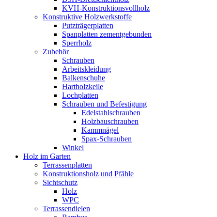
KVH-Konstruktionsvollholz
Konstruktive Holzwerkstoffe
Putzträgerplatten
Spanplatten zementgebunden
Sperrholz
Zubehör
Schrauben
Arbeitskleidung
Balkenschuhe
Hartholzkeile
Lochplatten
Schrauben und Befestigung
Edelstahlschrauben
Holzbauschrauben
Kammnägel
Spax-Schrauben
Winkel
Holz im Garten
Terrassenplatten
Konstruktionsholz und Pfähle
Sichtschutz
Holz
WPC
Terrassendielen