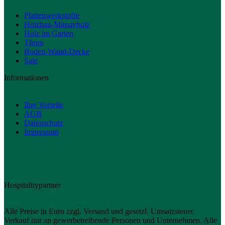
Plattenwerkstoffe
Holzbau-Massivholz
Holz im Garten
Türen
Boden-Wand-Decke
Sale
Informationen
Ihre Vorteile
AGB
Datenschutz
Impressum
Hospitalitypartner
Alle Preise in Euro zzgl. Versand und gesetzl. Umsatzsteuer.
Verkauf nur an gewerbetreibende Personen und Unternehmen. Alle