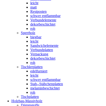
leicht
matt
Restposten
schwer entflammbar
Verbundelemente
dekorbeschichtet
roh
Sperrholz
biegbar
leicht
Sandwichelemente
Verbundplatten
Verpackung
dekorbeschichtet
roh
Tischlerplatten
edelfurniert
leicht
schwer entflammbar
Stab--Stäbchenplatten
melaminbeschichtet
roh
Tischplatten
Holzbau-Massivholz
Dämmstoffe