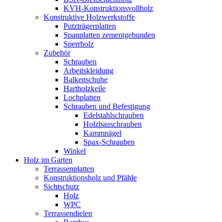
KVH-Konstruktionsvollholz
Konstruktive Holzwerkstoffe
Putzträgerplatten
Spanplatten zementgebunden
Sperrholz
Zubehör
Schrauben
Arbeitskleidung
Balkenschuhe
Hartholzkeile
Lochplatten
Schrauben und Befestigung
Edelstahlschrauben
Holzbauschrauben
Kammnägel
Spax-Schrauben
Winkel
Holz im Garten
Terrassenplatten
Konstruktionsholz und Pfähle
Sichtschutz
Holz
WPC
Terrassendielen