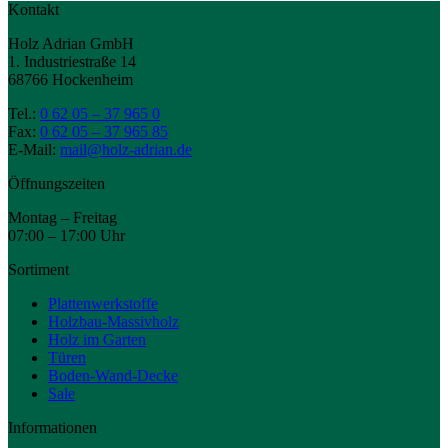
Kontakt
Holz Adrian GmbH
1. Industriestraße 14
68766 Hockenheim
Tel.:
0 62 05 – 37 965 0
Fax:
0 62 05 – 37 965 85
E-Mail:
mail@holz-adrian.de
Öffnungszeiten
Montag – Freitag
07:00 – 17:00 Uhr
Sortiment
Plattenwerkstoffe
Holzbau-Massivholz
Holz im Garten
Türen
Boden-Wand-Decke
Sale
Informationen