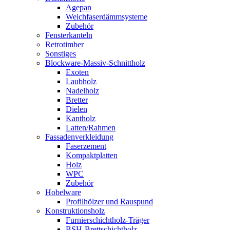
Agepan
Weichfaserdämmsysteme
Zubehör
Fensterkanteln
Retrotimber
Sonstiges
Blockware-Massiv-Schnittholz
Exoten
Laubholz
Nadelholz
Bretter
Dielen
Kantholz
Latten/Rahmen
Fassadenverkleidung
Faserzement
Kompaktplatten
Holz
WPC
Zubehör
Hobelware
Profilhölzer und Rauspund
Konstruktionsholz
Furnierschichtholz-Träger
BSH-Brettschichtholz