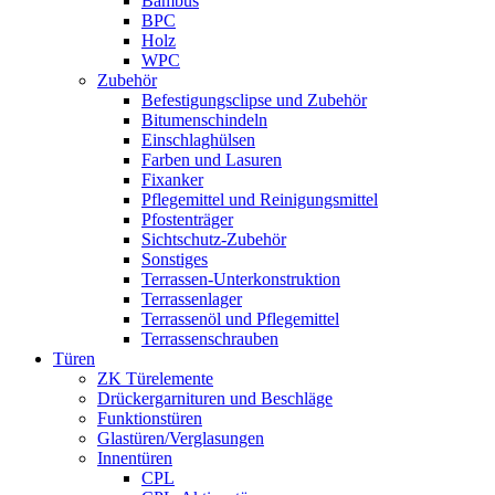
Bambus
BPC
Holz
WPC
Zubehör
Befestigungsclipse und Zubehör
Bitumenschindeln
Einschlaghülsen
Farben und Lasuren
Fixanker
Pflegemittel und Reinigungsmittel
Pfostenträger
Sichtschutz-Zubehör
Sonstiges
Terrassen-Unterkonstruktion
Terrassenlager
Terrassenöl und Pflegemittel
Terrassenschrauben
Türen
ZK Türelemente
Drückergarnituren und Beschläge
Funktionstüren
Glastüren/Verglasungen
Innentüren
CPL