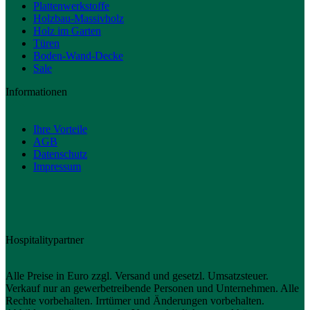
Plattenwerkstoffe
Holzbau-Massivholz
Holz im Garten
Türen
Boden-Wand-Decke
Sale
Informationen
Ihre Vorteile
AGB
Datenschutz
Impressum
Hospitalitypartner
Alle Preise in Euro zzgl. Versand und gesetzl. Umsatzsteuer.
Verkauf nur an gewerbetreibende Personen und Unternehmen. Alle
Rechte vorbehalten. Irrtümer und Änderungen vorbehalten.