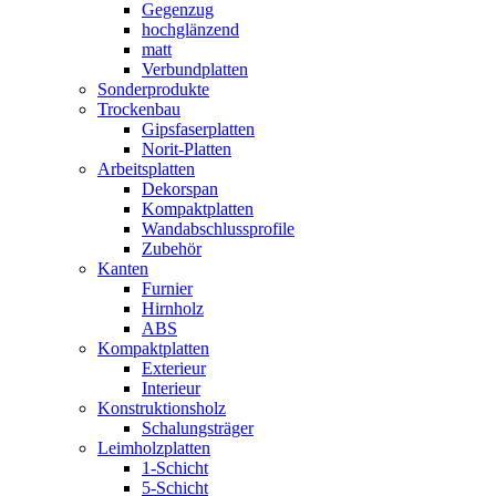
Gegenzug
hochglänzend
matt
Verbundplatten
Sonderprodukte
Trockenbau
Gipsfaserplatten
Norit-Platten
Arbeitsplatten
Dekorspan
Kompaktplatten
Wandabschlussprofile
Zubehör
Kanten
Furnier
Hirnholz
ABS
Kompaktplatten
Exterieur
Interieur
Konstruktionsholz
Schalungsträger
Leimholzplatten
1-Schicht
5-Schicht