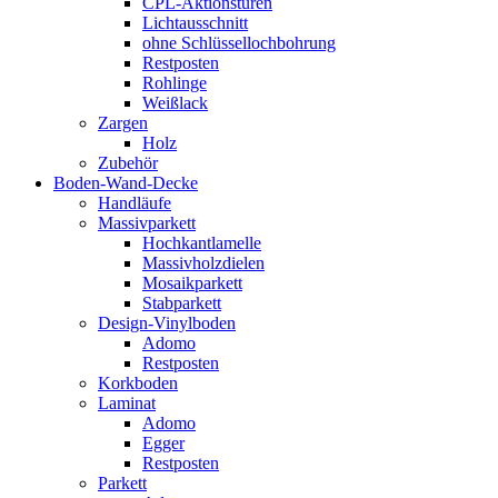
CPL-Aktionstüren
Lichtausschnitt
ohne Schlüssellochbohrung
Restposten
Rohlinge
Weißlack
Zargen
Holz
Zubehör
Boden-Wand-Decke
Handläufe
Massivparkett
Hochkantlamelle
Massivholzdielen
Mosaikparkett
Stabparkett
Design-Vinylboden
Adomo
Restposten
Korkboden
Laminat
Adomo
Egger
Restposten
Parkett