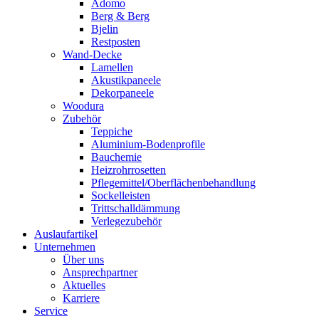
Adomo
Berg & Berg
Bjelin
Restposten
Wand-Decke
Lamellen
Akustikpaneele
Dekorpaneele
Woodura
Zubehör
Teppiche
Aluminium-Bodenprofile
Bauchemie
Heizrohrrosetten
Pflegemittel/Oberflächenbehandlung
Sockelleisten
Trittschalldämmung
Verlegezubehör
Auslaufartikel
Unternehmen
Über uns
Ansprechpartner
Aktuelles
Karriere
Service