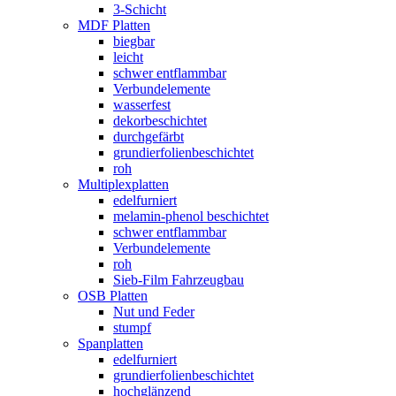
3-Schicht
MDF Platten
biegbar
leicht
schwer entflammbar
Verbundelemente
wasserfest
dekorbeschichtet
durchgefärbt
grundierfolienbeschichtet
roh
Multiplexplatten
edelfurniert
melamin-phenol beschichtet
schwer entflammbar
Verbundelemente
roh
Sieb-Film Fahrzeugbau
OSB Platten
Nut und Feder
stumpf
Spanplatten
edelfurniert
grundierfolienbeschichtet
hochglänzend