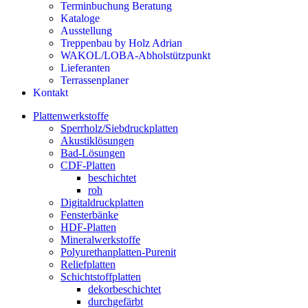
Terminbuchung Beratung
Kataloge
Ausstellung
Treppenbau by Holz Adrian
WAKOL/LOBA-Abholstützpunkt
Lieferanten
Terrassenplaner
Kontakt
Plattenwerkstoffe
Sperrholz/Siebdruckplatten
Akustiklösungen
Bad-Lösungen
CDF-Platten
beschichtet
roh
Digitaldruckplatten
Fensterbänke
HDF-Platten
Mineralwerkstoffe
Polyurethanplatten-Purenit
Reliefplatten
Schichtstoffplatten
dekorbeschichtet
durchgefärbt