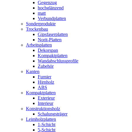
Gegenzug
hochglänzend
matt
Verbundplatten
Sonderprodukte
Trockenbau
Gipsfaserplatten
Norit-Platten
Arbeitsplatten
Dekorspan
Kompaktplatten
Wandabschlussprofile
Zubehör
Kanten
Furnier
Hirnholz
ABS
Kompaktplatten
Exterieur
Interieur
Konstruktionsholz
Schalungsträger
Leimholzplatten
1-Schicht
5-Schicht