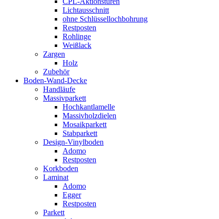
CPL-Aktionstüren
Lichtausschnitt
ohne Schlüssellochbohrung
Restposten
Rohlinge
Weißlack
Zargen
Holz
Zubehör
Boden-Wand-Decke
Handläufe
Massivparkett
Hochkantlamelle
Massivholzdielen
Mosaikparkett
Stabparkett
Design-Vinylboden
Adomo
Restposten
Korkboden
Laminat
Adomo
Egger
Restposten
Parkett