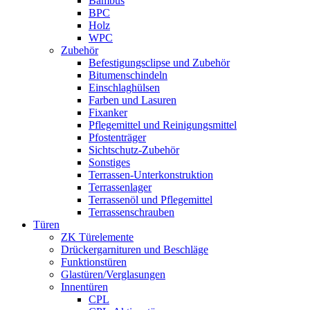
Bambus
BPC
Holz
WPC
Zubehör
Befestigungsclipse und Zubehör
Bitumenschindeln
Einschlaghülsen
Farben und Lasuren
Fixanker
Pflegemittel und Reinigungsmittel
Pfostenträger
Sichtschutz-Zubehör
Sonstiges
Terrassen-Unterkonstruktion
Terrassenlager
Terrassenöl und Pflegemittel
Terrassenschrauben
Türen
ZK Türelemente
Drückergarnituren und Beschläge
Funktionstüren
Glastüren/Verglasungen
Innentüren
CPL