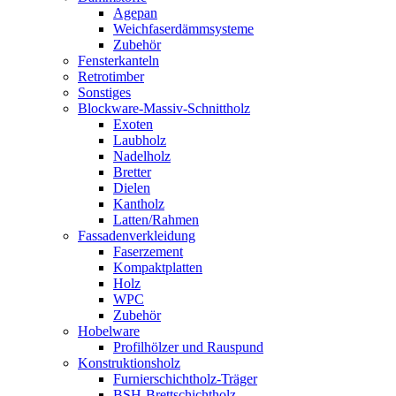
Agepan
Weichfaserdämmsysteme
Zubehör
Fensterkanteln
Retrotimber
Sonstiges
Blockware-Massiv-Schnittholz
Exoten
Laubholz
Nadelholz
Bretter
Dielen
Kantholz
Latten/Rahmen
Fassadenverkleidung
Faserzement
Kompaktplatten
Holz
WPC
Zubehör
Hobelware
Profilhölzer und Rauspund
Konstruktionsholz
Furnierschichtholz-Träger
BSH-Brettschichtholz