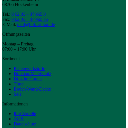
68766 Hockenheim
Tel.:
0 62 05 – 37 965 0
Fax:
0 62 05 – 37 965 85
E-Mail:
mail@holz-adrian.de
Öffnungszeiten
Montag – Freitag
07:00 – 17:00 Uhr
Sortiment
Plattenwerkstoffe
Holzbau-Massivholz
Holz im Garten
Türen
Boden-Wand-Decke
Sale
Informationen
Ihre Vorteile
AGB
Datenschutz