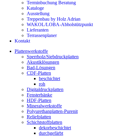
Terminbuchung Beratung
Kataloge
Ausstellung
Treppenbau by Holz Adrian
WAKOL/LOBA-Abholstützpunkt
Lieferanten
Terrassenplaner
Kontakt
Plattenwerkstoffe
Sperrholz/Siebdruckplatten
Akustiklösungen
Bad-Lösungen
CDF-Platten
beschichtet
roh
Digitaldruckplatten
Fensterbänke
HDF-Platten
Mineralwerkstoffe
Polyurethanplatten-Purenit
Reliefplatten
Schichtstoffplatten
dekorbeschichtet
durchgefärbt