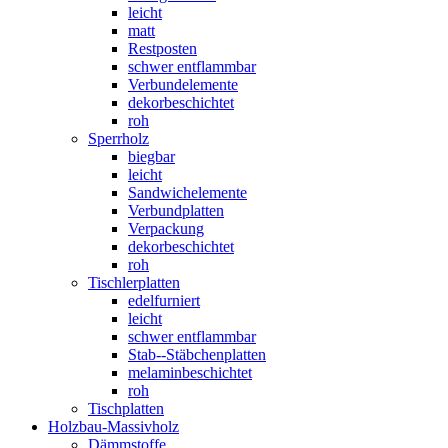
leicht
matt
Restposten
schwer entflammbar
Verbundelemente
dekorbeschichtet
roh
Sperrholz
biegbar
leicht
Sandwichelemente
Verbundplatten
Verpackung
dekorbeschichtet
roh
Tischlerplatten
edelfurniert
leicht
schwer entflammbar
Stab--Stäbchenplatten
melaminbeschichtet
roh
Tischplatten
Holzbau-Massivholz
Dämmstoffe