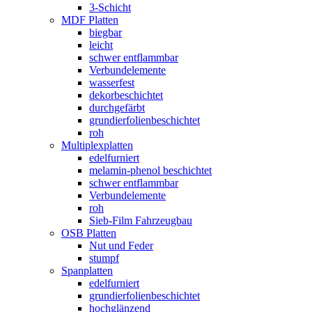
3-Schicht
MDF Platten
biegbar
leicht
schwer entflammbar
Verbundelemente
wasserfest
dekorbeschichtet
durchgefärbt
grundierfolienbeschichtet
roh
Multiplexplatten
edelfurniert
melamin-phenol beschichtet
schwer entflammbar
Verbundelemente
roh
Sieb-Film Fahrzeugbau
OSB Platten
Nut und Feder
stumpf
Spanplatten
edelfurniert
grundierfolienbeschichtet
hochglänzend