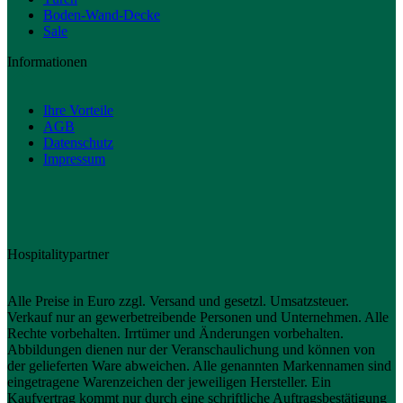
Boden-Wand-Decke
Sale
Informationen
Ihre Vorteile
AGB
Datenschutz
Impressum
Hospitalitypartner
Alle Preise in Euro zzgl. Versand und gesetzl. Umsatzsteuer.
Verkauf nur an gewerbetreibende Personen und Unternehmen. Alle
Rechte vorbehalten. Irrtümer und Änderungen vorbehalten.
Abbildungen dienen nur der Veranschaulichung und können von
der gelieferten Ware abweichen. Alle genannten Markennamen sind
eingetragene Warenzeichen der jeweiligen Hersteller. Ein
Kaufvertrag kommt nur durch eine schriftliche Auftragsbestätigung