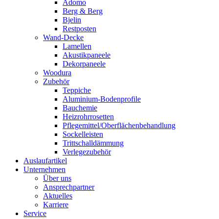
Adomo
Berg & Berg
Bjelin
Restposten
Wand-Decke
Lamellen
Akustikpaneele
Dekorpaneele
Woodura
Zubehör
Teppiche
Aluminium-Bodenprofile
Bauchemie
Heizrohrrosetten
Pflegemittel/Oberflächenbehandlung
Sockelleisten
Trittschalldämmung
Verlegezubehör
Auslaufartikel
Unternehmen
Über uns
Ansprechpartner
Aktuelles
Karriere
Service