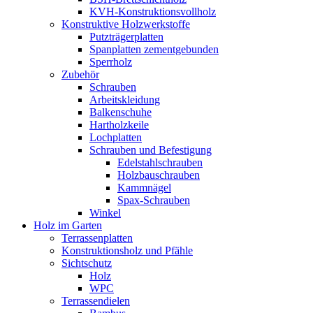
KVH-Konstruktionsvollholz
Konstruktive Holzwerkstoffe
Putzträgerplatten
Spanplatten zementgebunden
Sperrholz
Zubehör
Schrauben
Arbeitskleidung
Balkenschuhe
Hartholzkeile
Lochplatten
Schrauben und Befestigung
Edelstahlschrauben
Holzbauschrauben
Kammnägel
Spax-Schrauben
Winkel
Holz im Garten
Terrassenplatten
Konstruktionsholz und Pfähle
Sichtschutz
Holz
WPC
Terrassendielen