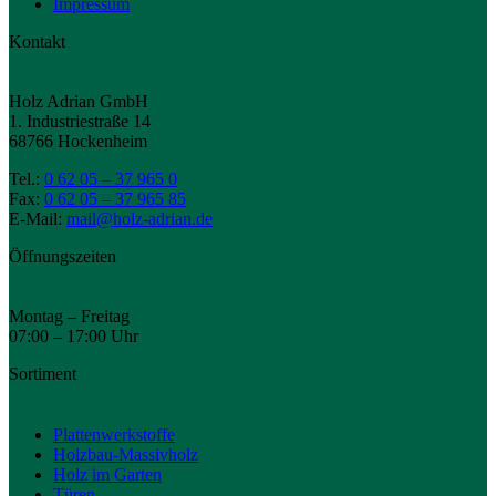
Impressum
Kontakt
Holz Adrian GmbH
1. Industriestraße 14
68766 Hockenheim
Tel.:
0 62 05 – 37 965 0
Fax:
0 62 05 – 37 965 85
E-Mail:
mail@holz-adrian.de
Öffnungszeiten
Montag – Freitag
07:00 – 17:00 Uhr
Sortiment
Plattenwerkstoffe
Holzbau-Massivholz
Holz im Garten
Türen