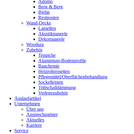
Adomo
Berg & Berg
Bjelin
Restposten
Wand-Decke
Lamellen
Akustikpaneele
Dekorpaneele
Woodura
Zubehör
Teppiche
Aluminium-Bodenprofile
Bauchemie
Heizrohrrosetten
Pflegemittel/Oberflächenbehandlung
Sockelleisten
Trittschalldämmung
Verlegezubehör
Auslaufartikel
Unternehmen
Über uns
Ansprechpartner
Aktuelles
Karriere
Service