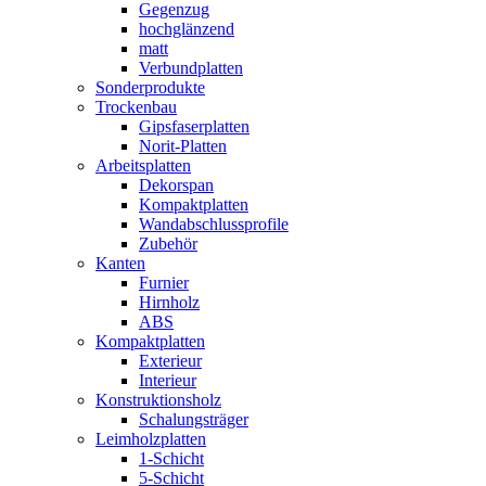
Gegenzug
hochglänzend
matt
Verbundplatten
Sonderprodukte
Trockenbau
Gipsfaserplatten
Norit-Platten
Arbeitsplatten
Dekorspan
Kompaktplatten
Wandabschlussprofile
Zubehör
Kanten
Furnier
Hirnholz
ABS
Kompaktplatten
Exterieur
Interieur
Konstruktionsholz
Schalungsträger
Leimholzplatten
1-Schicht
5-Schicht