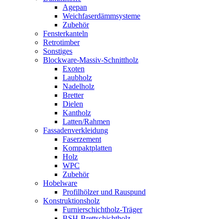
Agepan
Weichfaserdämmsysteme
Zubehör
Fensterkanteln
Retrotimber
Sonstiges
Blockware-Massiv-Schnittholz
Exoten
Laubholz
Nadelholz
Bretter
Dielen
Kantholz
Latten/Rahmen
Fassadenverkleidung
Faserzement
Kompaktplatten
Holz
WPC
Zubehör
Hobelware
Profilhölzer und Rauspund
Konstruktionsholz
Furnierschichtholz-Träger
BSH-Brettschichtholz