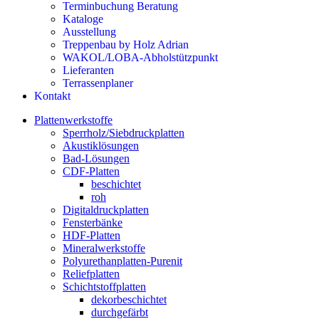
Terminbuchung Beratung
Kataloge
Ausstellung
Treppenbau by Holz Adrian
WAKOL/LOBA-Abholstützpunkt
Lieferanten
Terrassenplaner
Kontakt
Plattenwerkstoffe
Sperrholz/Siebdruckplatten
Akustiklösungen
Bad-Lösungen
CDF-Platten
beschichtet
roh
Digitaldruckplatten
Fensterbänke
HDF-Platten
Mineralwerkstoffe
Polyurethanplatten-Purenit
Reliefplatten
Schichtstoffplatten
dekorbeschichtet
durchgefärbt