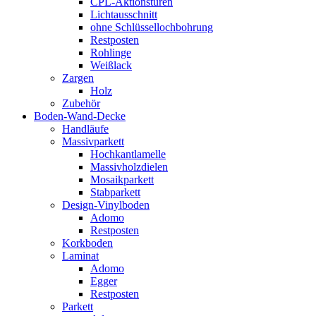
CPL-Aktionstüren
Lichtausschnitt
ohne Schlüssellochbohrung
Restposten
Rohlinge
Weißlack
Zargen
Holz
Zubehör
Boden-Wand-Decke
Handläufe
Massivparkett
Hochkantlamelle
Massivholzdielen
Mosaikparkett
Stabparkett
Design-Vinylboden
Adomo
Restposten
Korkboden
Laminat
Adomo
Egger
Restposten
Parkett