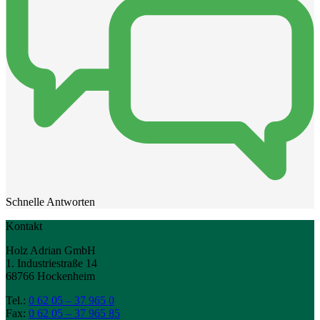
Schnelle Antworten
Kontakt
Holz Adrian GmbH
1. Industriestraße 14
68766 Hockenheim
Tel.:
0 62 05 – 37 965 0
Fax:
0 62 05 – 37 965 85