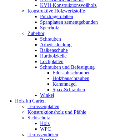
KVH-Konstruktionsvollholz
Konstruktive Holzwerkstoffe
Putzträgerplatten
Spanplatten zementgebunden
Sperrholz
Zubehör
Schrauben
Arbeitskleidung
Balkenschuhe
Hartholzkeile
Lochplatten
Schrauben und Befestigung
Edelstahlschrauben
Holzbauschrauben
Kammnägel
Spax-Schrauben
Winkel
Holz im Garten
Terrassenplatten
Konstruktionsholz und Pfähle
Sichtschutz
Holz
WPC
Terrassendielen