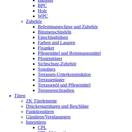
Bambus
BPC
Holz
WPC
Zubehör
Befestigungsclipse und Zubehör
Bitumenschindeln
Einschlaghülsen
Farben und Lasuren
Fixanker
Pflegemittel und Reinigungsmittel
Pfostenträger
Sichtschutz-Zubehör
Sonstiges
Terrassen-Unterkonstruktion
Terrassenlager
Terrassenöl und Pflegemittel
Terrassenschrauben
Türen
ZK Türelemente
Drückergarnituren und Beschläge
Funktionstüren
Glastüren/Verglasungen
Innentüren
CPL