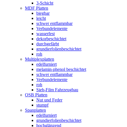
3-Schicht
MDF Platten
biegbar
leicht
schwer entflammbar
Verbundelemente
wasserfest
dekorbeschichtet
durchgefärbt
grundierfolienbeschichtet
roh
Multiplexplatten
edelfurniert
melamin-phenol beschichtet
schwer entflammbar
Verbundelemente
roh
Sieb-Film Fahrzeugbau
OSB Platten
Nut und Feder
stumpf
Spanplatten
edelfurniert
grundierfolienbeschichtet
hochglänzend