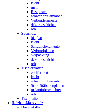
leicht
matt
Restposten
schwer entflammbar
Verbundelemente
dekorbeschichtet
roh
Sperrholz
biegbar
leicht
Sandwichelemente
Verbundplatten
Verpackung
dekorbeschichtet
roh
Tischlerplatten
edelfurniert
leicht
schwer entflammbar
Stab--Stäbchenplatten
melaminbeschichtet
roh
Tischplatten
Holzbau-Massivholz
Dämmstoffe