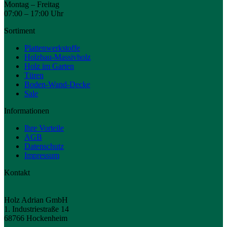
Montag – Freitag
07:00 – 17:00 Uhr
Sortiment
Plattenwerkstoffe
Holzbau-Massivholz
Holz im Garten
Türen
Boden-Wand-Decke
Sale
Informationen
Ihre Vorteile
AGB
Datenschutz
Impressum
Kontakt
Holz Adrian GmbH
1. Industriestraße 14
68766 Hockenheim