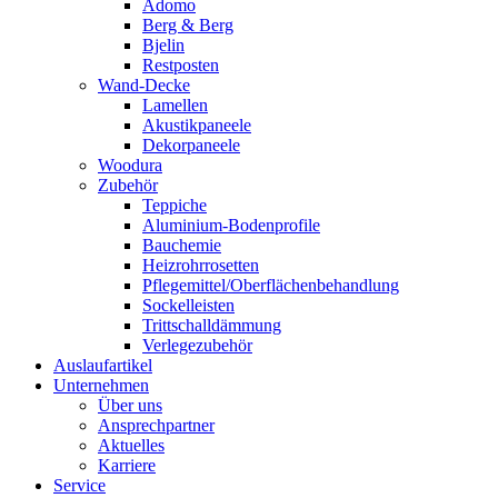
Adomo
Berg & Berg
Bjelin
Restposten
Wand-Decke
Lamellen
Akustikpaneele
Dekorpaneele
Woodura
Zubehör
Teppiche
Aluminium-Bodenprofile
Bauchemie
Heizrohrrosetten
Pflegemittel/Oberflächenbehandlung
Sockelleisten
Trittschalldämmung
Verlegezubehör
Auslaufartikel
Unternehmen
Über uns
Ansprechpartner
Aktuelles
Karriere
Service