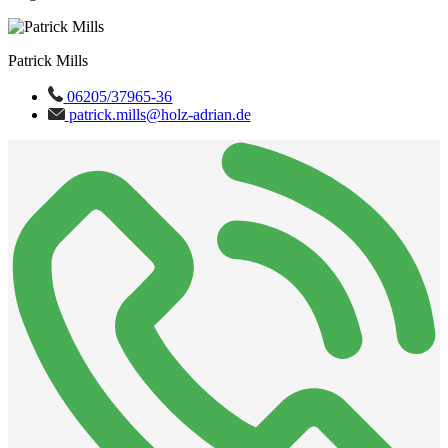
Patrick Mills
06205/37965-36
patrick.mills@holz-adrian.de