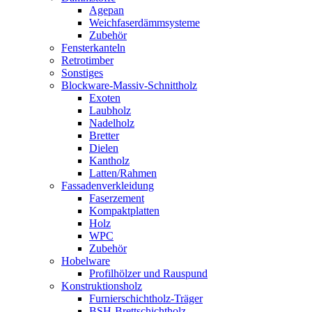
Agepan
Weichfaserdämmsysteme
Zubehör
Fensterkanteln
Retrotimber
Sonstiges
Blockware-Massiv-Schnittholz
Exoten
Laubholz
Nadelholz
Bretter
Dielen
Kantholz
Latten/Rahmen
Fassadenverkleidung
Faserzement
Kompaktplatten
Holz
WPC
Zubehör
Hobelware
Profilhölzer und Rauspund
Konstruktionsholz
Furnierschichtholz-Träger
BSH-Brettschichtholz