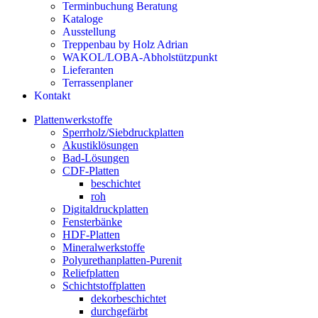
Terminbuchung Beratung
Kataloge
Ausstellung
Treppenbau by Holz Adrian
WAKOL/LOBA-Abholstützpunkt
Lieferanten
Terrassenplaner
Kontakt
Plattenwerkstoffe
Sperrholz/Siebdruckplatten
Akustiklösungen
Bad-Lösungen
CDF-Platten
beschichtet
roh
Digitaldruckplatten
Fensterbänke
HDF-Platten
Mineralwerkstoffe
Polyurethanplatten-Purenit
Reliefplatten
Schichtstoffplatten
dekorbeschichtet
durchgefärbt