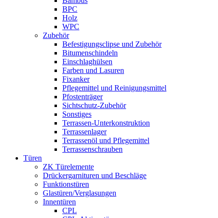
Bambus
BPC
Holz
WPC
Zubehör
Befestigungsclipse und Zubehör
Bitumenschindeln
Einschlaghülsen
Farben und Lasuren
Fixanker
Pflegemittel und Reinigungsmittel
Pfostenträger
Sichtschutz-Zubehör
Sonstiges
Terrassen-Unterkonstruktion
Terrassenlager
Terrassenöl und Pflegemittel
Terrassenschrauben
Türen
ZK Türelemente
Drückergarnituren und Beschläge
Funktionstüren
Glastüren/Verglasungen
Innentüren
CPL