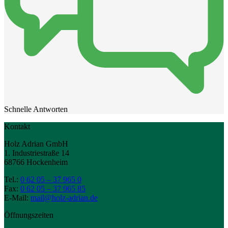
Schnelle Antworten
Kontakt
Holz Adrian GmbH
1. Industriestraße 14
68766 Hockenheim
Tel.:
0 62 05 – 37 965 0
Fax:
0 62 05 – 37 965 85
E-Mail:
mail@holz-adrian.de
Öffnungszeiten