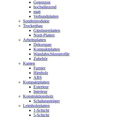
Gegenzug
hochglänzend
matt
Verbundplatten
Sonderprodukte
Trockenbau
Gipsfaserplatten
Norit-Platten
Arbeitsplatten
Dekorspan
Kompaktplatten
Wandabschlussprofile
Zubehör
Kanten
Furnier
Hirnholz
ABS
Kompaktplatten
Exterieur
Interieur
Konstruktionsholz
Schalungsträger
Leimholzplatten
1-Schicht
5-Schicht