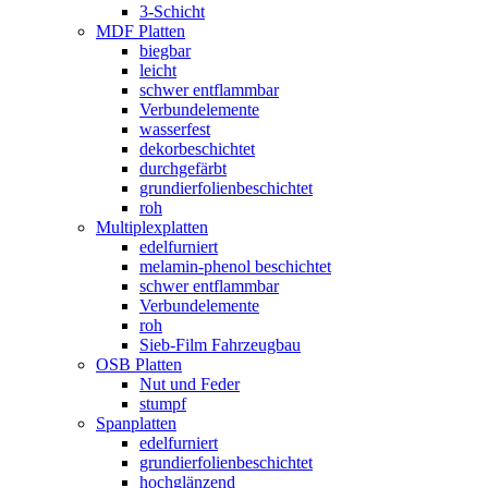
3-Schicht
MDF Platten
biegbar
leicht
schwer entflammbar
Verbundelemente
wasserfest
dekorbeschichtet
durchgefärbt
grundierfolienbeschichtet
roh
Multiplexplatten
edelfurniert
melamin-phenol beschichtet
schwer entflammbar
Verbundelemente
roh
Sieb-Film Fahrzeugbau
OSB Platten
Nut und Feder
stumpf
Spanplatten
edelfurniert
grundierfolienbeschichtet
hochglänzend