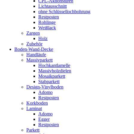
CPL-Aktionstüren
Lichtausschnitt
ohne Schlüssellochbohrung
Restposten
Rohlinge
Weißlack
Zargen
Holz
Zubehör
Boden-Wand-Decke
Handläufe
Massivparkett
Hochkantlamelle
Massivholzdielen
Mosaikparkett
Stabparkett
Design-Vinylboden
Adomo
Restposten
Korkboden
Laminat
Adomo
Egger
Restposten
Parkett