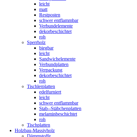
leicht
matt
Restposten
schwer entflammbar
Verbundelemente
dekorbeschichtet
roh
Sperrholz
biegbar
leicht
Sandwichelemente
Verbundplatten
Verpackung
dekorbeschichtet
roh
Tischlerplatten
edelfurniert
leicht
schwer entflammbar
Stab--Stäbchenplatten
melaminbeschichtet
roh
Tischplatten
Holzbau-Massivholz
Dämmstoffe