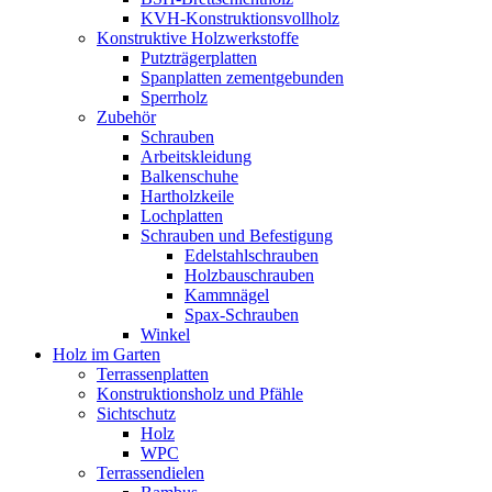
KVH-Konstruktionsvollholz
Konstruktive Holzwerkstoffe
Putzträgerplatten
Spanplatten zementgebunden
Sperrholz
Zubehör
Schrauben
Arbeitskleidung
Balkenschuhe
Hartholzkeile
Lochplatten
Schrauben und Befestigung
Edelstahlschrauben
Holzbauschrauben
Kammnägel
Spax-Schrauben
Winkel
Holz im Garten
Terrassenplatten
Konstruktionsholz und Pfähle
Sichtschutz
Holz
WPC
Terrassendielen