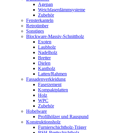
Agepan
Weichfaserdämmsysteme
Zubehör
Fensterkanteln
Retrotimber
Sonstiges
Blockware-Massiv-Schnittholz
Exoten
Laubholz
Nadelholz
Bretter
Dielen
Kantholz
Latten/Rahmen
Fassadenverkleidung
Faserzement
Kompaktplatten
Holz
WPC
Zubehör
Hobelware
Profilhölzer und Rauspund
Konstruktionsholz
Furnierschichtholz-Träger
BSH-Brettschichtholz