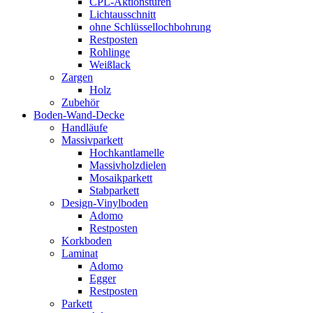
CPL-Aktionstüren
Lichtausschnitt
ohne Schlüssellochbohrung
Restposten
Rohlinge
Weißlack
Zargen
Holz
Zubehör
Boden-Wand-Decke
Handläufe
Massivparkett
Hochkantlamelle
Massivholzdielen
Mosaikparkett
Stabparkett
Design-Vinylboden
Adomo
Restposten
Korkboden
Laminat
Adomo
Egger
Restposten
Parkett