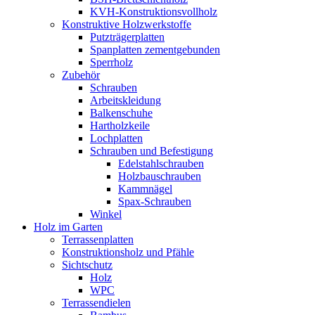
KVH-Konstruktionsvollholz
Konstruktive Holzwerkstoffe
Putzträgerplatten
Spanplatten zementgebunden
Sperrholz
Zubehör
Schrauben
Arbeitskleidung
Balkenschuhe
Hartholzkeile
Lochplatten
Schrauben und Befestigung
Edelstahlschrauben
Holzbauschrauben
Kammnägel
Spax-Schrauben
Winkel
Holz im Garten
Terrassenplatten
Konstruktionsholz und Pfähle
Sichtschutz
Holz
WPC
Terrassendielen