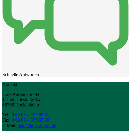
Schnelle Antworten
Kontakt
Holz Adrian GmbH
1. Industriestraße 14
68766 Hockenheim
Tel.:
0 62 05 – 37 965 0
Fax:
0 62 05 – 37 965 85
E-Mail:
mail@holz-adrian.de