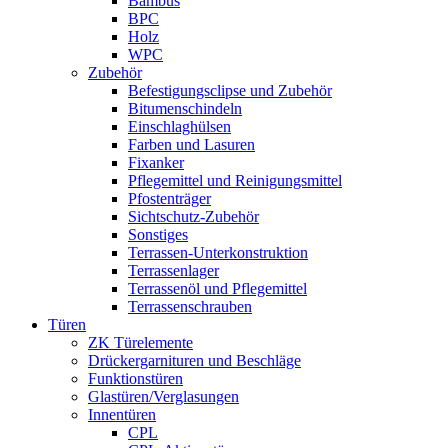
Bambus
BPC
Holz
WPC
Zubehör
Befestigungsclipse und Zubehör
Bitumenschindeln
Einschlaghülsen
Farben und Lasuren
Fixanker
Pflegemittel und Reinigungsmittel
Pfostenträger
Sichtschutz-Zubehör
Sonstiges
Terrassen-Unterkonstruktion
Terrassenlager
Terrassenöl und Pflegemittel
Terrassenschrauben
Türen
ZK Türelemente
Drückergarnituren und Beschläge
Funktionstüren
Glastüren/Verglasungen
Innentüren
CPL