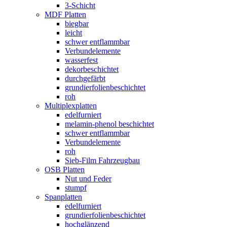
3-Schicht
MDF Platten
biegbar
leicht
schwer entflammbar
Verbundelemente
wasserfest
dekorbeschichtet
durchgefärbt
grundierfolienbeschichtet
roh
Multiplexplatten
edelfurniert
melamin-phenol beschichtet
schwer entflammbar
Verbundelemente
roh
Sieb-Film Fahrzeugbau
OSB Platten
Nut und Feder
stumpf
Spanplatten
edelfurniert
grundierfolienbeschichtet
hochglänzend