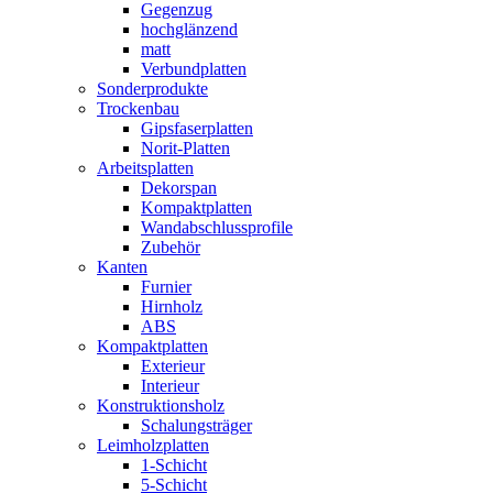
Gegenzug
hochglänzend
matt
Verbundplatten
Sonderprodukte
Trockenbau
Gipsfaserplatten
Norit-Platten
Arbeitsplatten
Dekorspan
Kompaktplatten
Wandabschlussprofile
Zubehör
Kanten
Furnier
Hirnholz
ABS
Kompaktplatten
Exterieur
Interieur
Konstruktionsholz
Schalungsträger
Leimholzplatten
1-Schicht
5-Schicht