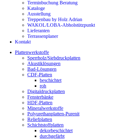
Terminbuchung Beratung
Kataloge
Ausstellung
Treppenbau by Holz Adrian
WAKOL/LOBA-Abholstützpunkt
Lieferanten
Terrassenplaner
Kontakt
Plattenwerkstoffe
Sperrholz/Siebdruckplatten
Akustiklösungen
Bad-Lösungen
CDF-Platten
beschichtet
roh
Digitaldruckplatten
Fensterbänke
HDF-Platten
Mineralwerkstoffe
Polyurethanplatten-Purenit
Reliefplatten
Schichtstoffplatten
dekorbeschichtet
durchgefärbt