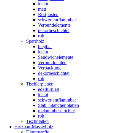
leicht
matt
Restposten
schwer entflammbar
Verbundelemente
dekorbeschichtet
roh
Sperrholz
biegbar
leicht
Sandwichelemente
Verbundplatten
Verpackung
dekorbeschichtet
roh
Tischlerplatten
edelfurniert
leicht
schwer entflammbar
Stab--Stäbchenplatten
melaminbeschichtet
roh
Tischplatten
Holzbau-Massivholz
Dämmstoffe