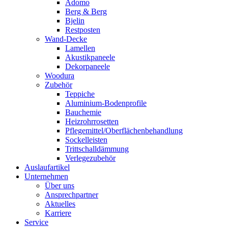
Adomo
Berg & Berg
Bjelin
Restposten
Wand-Decke
Lamellen
Akustikpaneele
Dekorpaneele
Woodura
Zubehör
Teppiche
Aluminium-Bodenprofile
Bauchemie
Heizrohrrosetten
Pflegemittel/Oberflächenbehandlung
Sockelleisten
Trittschalldämmung
Verlegezubehör
Auslaufartikel
Unternehmen
Über uns
Ansprechpartner
Aktuelles
Karriere
Service