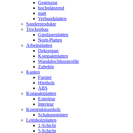
Gegenzug
hochglänzend
matt
Verbundplatten
Sonderprodukte
Trockenbau
Gipsfaserplatten
Norit-Platten
Arbeitsplatten
Dekorspan
Kompaktplatten
Wandabschlussprofile
Zubehör
Kanten
Furnier
Hirnholz
ABS
Kompaktplatten
Exterieur
Interieur
Konstruktionsholz
Schalungsträger
Leimholzplatten
1-Schicht
5-Schicht