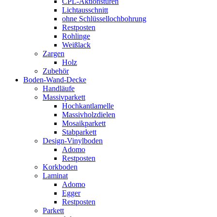
CPL-Aktionstüren
Lichtausschnitt
ohne Schlüssellochbohrung
Restposten
Rohlinge
Weißlack
Zargen
Holz
Zubehör
Boden-Wand-Decke
Handläufe
Massivparkett
Hochkantlamelle
Massivholzdielen
Mosaikparkett
Stabparkett
Design-Vinylboden
Adomo
Restposten
Korkboden
Laminat
Adomo
Egger
Restposten
Parkett