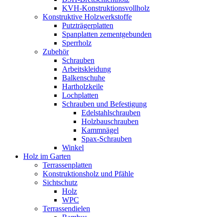
KVH-Konstruktionsvollholz
Konstruktive Holzwerkstoffe
Putzträgerplatten
Spanplatten zementgebunden
Sperrholz
Zubehör
Schrauben
Arbeitskleidung
Balkenschuhe
Hartholzkeile
Lochplatten
Schrauben und Befestigung
Edelstahlschrauben
Holzbauschrauben
Kammnägel
Spax-Schrauben
Winkel
Holz im Garten
Terrassenplatten
Konstruktionsholz und Pfähle
Sichtschutz
Holz
WPC
Terrassendielen