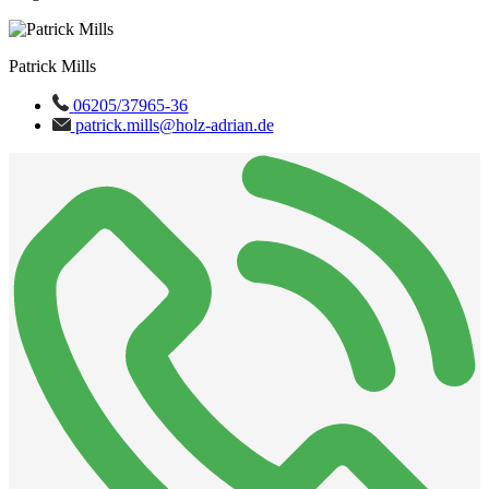
Patrick Mills
06205/37965-36
patrick.mills@holz-adrian.de