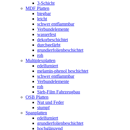
3-Schicht
MDF Platten
biegbar
leicht
schwer entflammbar
Verbundelemente
wasserfest
dekorbeschichtet
durchgefärbt
grundierfolienbeschichtet
roh
Multiplexplatten
edelfurniert
melamin-phenol beschichtet
schwer entflammbar
Verbundelemente
roh
Sieb-Film Fahrzeugbau
OSB Platten
Nut und Feder
stumpf
Spanplatten
edelfurniert
grundierfolienbeschichtet
hochglänzend