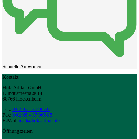
Schnelle Antworten
Kontakt
Holz Adrian GmbH
1. Industriestraße 14
68766 Hockenheim
Tel.:
0 62 05 – 37 965 0
Fax:
0 62 05 – 37 965 85
E-Mail:
mail@holz-adrian.de
Öffnungszeiten