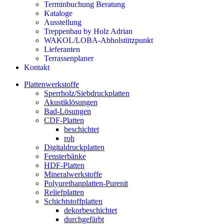
Terminbuchung Beratung
Kataloge
Ausstellung
Treppenbau by Holz Adrian
WAKOL/LOBA-Abholstützpunkt
Lieferanten
Terrassenplaner
Kontakt
Plattenwerkstoffe
Sperrholz/Siebdruckplatten
Akustiklösungen
Bad-Lösungen
CDF-Platten
beschichtet
roh
Digitaldruckplatten
Fensterbänke
HDF-Platten
Mineralwerkstoffe
Polyurethanplatten-Purenit
Reliefplatten
Schichtstoffplatten
dekorbeschichtet
durchgefärbt