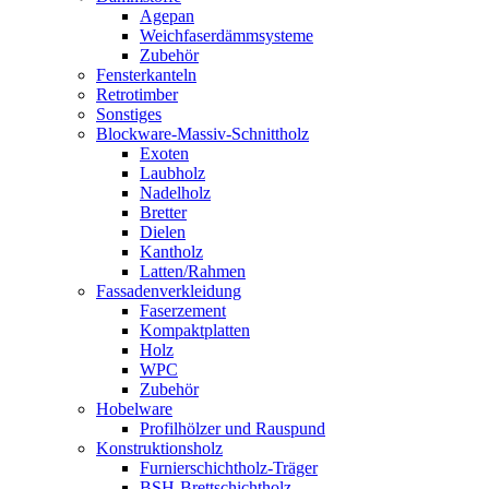
Agepan
Weichfaserdämmsysteme
Zubehör
Fensterkanteln
Retrotimber
Sonstiges
Blockware-Massiv-Schnittholz
Exoten
Laubholz
Nadelholz
Bretter
Dielen
Kantholz
Latten/Rahmen
Fassadenverkleidung
Faserzement
Kompaktplatten
Holz
WPC
Zubehör
Hobelware
Profilhölzer und Rauspund
Konstruktionsholz
Furnierschichtholz-Träger
BSH-Brettschichtholz