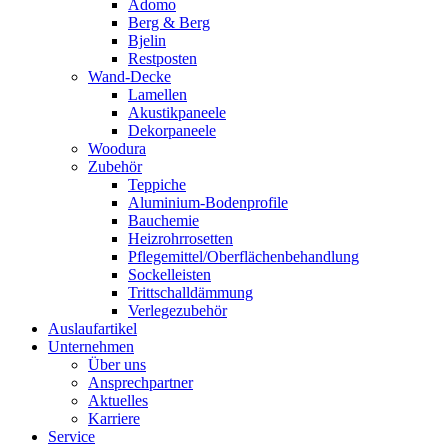
Adomo
Berg & Berg
Bjelin
Restposten
Wand-Decke
Lamellen
Akustikpaneele
Dekorpaneele
Woodura
Zubehör
Teppiche
Aluminium-Bodenprofile
Bauchemie
Heizrohrrosetten
Pflegemittel/Oberflächenbehandlung
Sockelleisten
Trittschalldämmung
Verlegezubehör
Auslaufartikel
Unternehmen
Über uns
Ansprechpartner
Aktuelles
Karriere
Service