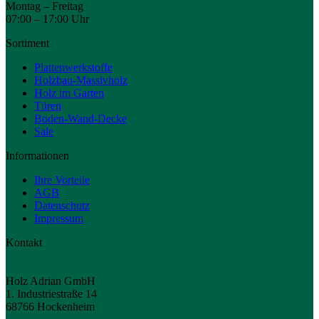
Montag – Freitag
07:00 – 17:00 Uhr
Sortiment
Plattenwerkstoffe
Holzbau-Massivholz
Holz im Garten
Türen
Boden-Wand-Decke
Sale
Informationen
Ihre Vorteile
AGB
Datenschutz
Impressum
Kontakt
Holz Adrian GmbH
1. Industriestraße 14
68766 Hockenheim