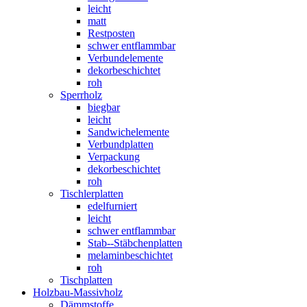
leicht
matt
Restposten
schwer entflammbar
Verbundelemente
dekorbeschichtet
roh
Sperrholz
biegbar
leicht
Sandwichelemente
Verbundplatten
Verpackung
dekorbeschichtet
roh
Tischlerplatten
edelfurniert
leicht
schwer entflammbar
Stab--Stäbchenplatten
melaminbeschichtet
roh
Tischplatten
Holzbau-Massivholz
Dämmstoffe