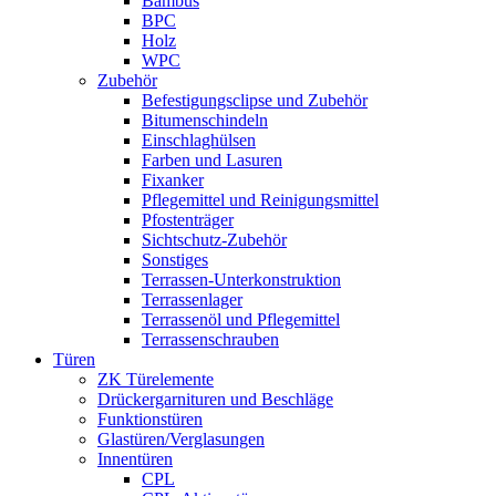
Bambus
BPC
Holz
WPC
Zubehör
Befestigungsclipse und Zubehör
Bitumenschindeln
Einschlaghülsen
Farben und Lasuren
Fixanker
Pflegemittel und Reinigungsmittel
Pfostenträger
Sichtschutz-Zubehör
Sonstiges
Terrassen-Unterkonstruktion
Terrassenlager
Terrassenöl und Pflegemittel
Terrassenschrauben
Türen
ZK Türelemente
Drückergarnituren und Beschläge
Funktionstüren
Glastüren/Verglasungen
Innentüren
CPL