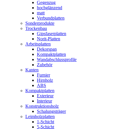
Gegenzug
hochglänzend
matt
Verbundplatten
Sonderprodukte
Trockenbau
Gipsfaserplatten
Norit-Platten
Arbeitsplatten
Dekorspan
Kompaktplatten
Wandabschlussprofile
Zubehör
Kanten
Furnier
Hirnholz
ABS
Kompaktplatten
Exterieur
Interieur
Konstruktionsholz
Schalungsträger
Leimholzplatten
1-Schicht
5-Schicht