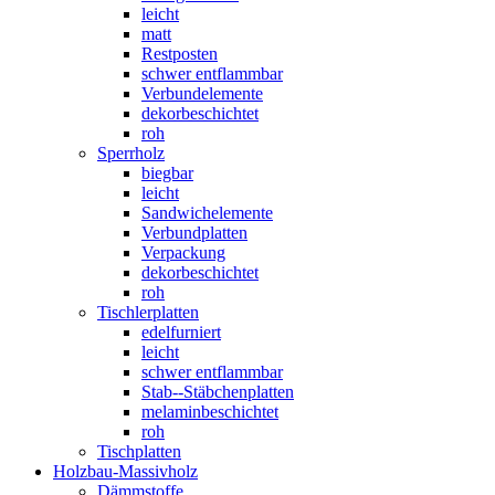
leicht
matt
Restposten
schwer entflammbar
Verbundelemente
dekorbeschichtet
roh
Sperrholz
biegbar
leicht
Sandwichelemente
Verbundplatten
Verpackung
dekorbeschichtet
roh
Tischlerplatten
edelfurniert
leicht
schwer entflammbar
Stab--Stäbchenplatten
melaminbeschichtet
roh
Tischplatten
Holzbau-Massivholz
Dämmstoffe