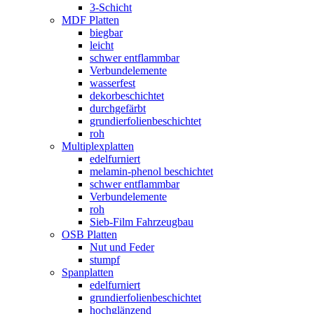
3-Schicht
MDF Platten
biegbar
leicht
schwer entflammbar
Verbundelemente
wasserfest
dekorbeschichtet
durchgefärbt
grundierfolienbeschichtet
roh
Multiplexplatten
edelfurniert
melamin-phenol beschichtet
schwer entflammbar
Verbundelemente
roh
Sieb-Film Fahrzeugbau
OSB Platten
Nut und Feder
stumpf
Spanplatten
edelfurniert
grundierfolienbeschichtet
hochglänzend