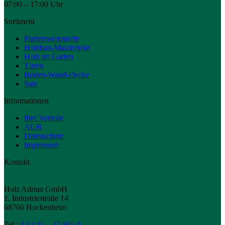
07:00 – 17:00 Uhr
Sortiment
Plattenwerkstoffe
Holzbau-Massivholz
Holz im Garten
Türen
Boden-Wand-Decke
Sale
Informationen
Ihre Vorteile
AGB
Datenschutz
Impressum
Kontakt
Holz Adrian GmbH
1. Industriestraße 14
68766 Hockenheim
Tel.:
0 62 05 – 37 965 0