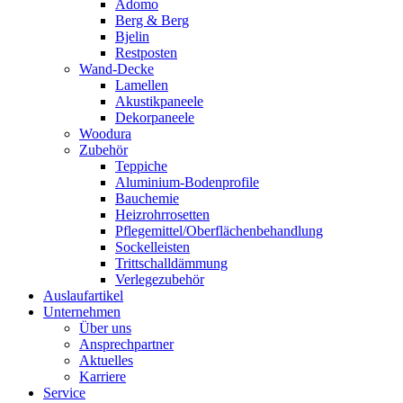
Adomo
Berg & Berg
Bjelin
Restposten
Wand-Decke
Lamellen
Akustikpaneele
Dekorpaneele
Woodura
Zubehör
Teppiche
Aluminium-Bodenprofile
Bauchemie
Heizrohrrosetten
Pflegemittel/Oberflächenbehandlung
Sockelleisten
Trittschalldämmung
Verlegezubehör
Auslaufartikel
Unternehmen
Über uns
Ansprechpartner
Aktuelles
Karriere
Service