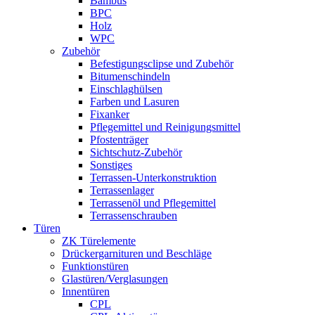
Bambus
BPC
Holz
WPC
Zubehör
Befestigungsclipse und Zubehör
Bitumenschindeln
Einschlaghülsen
Farben und Lasuren
Fixanker
Pflegemittel und Reinigungsmittel
Pfostenträger
Sichtschutz-Zubehör
Sonstiges
Terrassen-Unterkonstruktion
Terrassenlager
Terrassenöl und Pflegemittel
Terrassenschrauben
Türen
ZK Türelemente
Drückergarnituren und Beschläge
Funktionstüren
Glastüren/Verglasungen
Innentüren
CPL