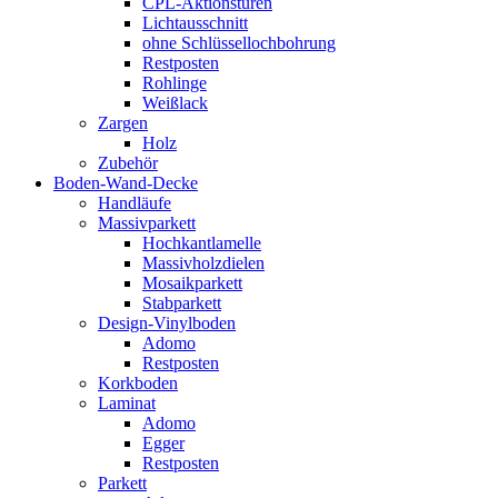
CPL-Aktionstüren
Lichtausschnitt
ohne Schlüssellochbohrung
Restposten
Rohlinge
Weißlack
Zargen
Holz
Zubehör
Boden-Wand-Decke
Handläufe
Massivparkett
Hochkantlamelle
Massivholzdielen
Mosaikparkett
Stabparkett
Design-Vinylboden
Adomo
Restposten
Korkboden
Laminat
Adomo
Egger
Restposten
Parkett