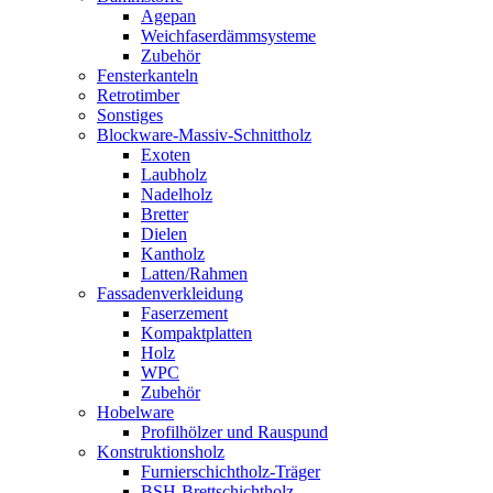
Agepan
Weichfaserdämmsysteme
Zubehör
Fensterkanteln
Retrotimber
Sonstiges
Blockware-Massiv-Schnittholz
Exoten
Laubholz
Nadelholz
Bretter
Dielen
Kantholz
Latten/Rahmen
Fassadenverkleidung
Faserzement
Kompaktplatten
Holz
WPC
Zubehör
Hobelware
Profilhölzer und Rauspund
Konstruktionsholz
Furnierschichtholz-Träger
BSH-Brettschichtholz