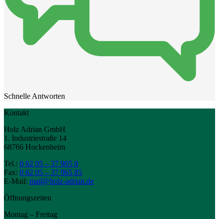
Schnelle Antworten
Kontakt
Holz Adrian GmbH
1. Industriestraße 14
68766 Hockenheim
Tel.:
0 62 05 – 37 965 0
Fax:
0 62 05 – 37 965 85
E-Mail:
mail@holz-adrian.de
Öffnungszeiten
Montag – Freitag