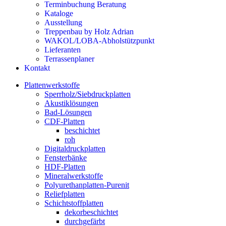
Terminbuchung Beratung
Kataloge
Ausstellung
Treppenbau by Holz Adrian
WAKOL/LOBA-Abholstützpunkt
Lieferanten
Terrassenplaner
Kontakt
Plattenwerkstoffe
Sperrholz/Siebdruckplatten
Akustiklösungen
Bad-Lösungen
CDF-Platten
beschichtet
roh
Digitaldruckplatten
Fensterbänke
HDF-Platten
Mineralwerkstoffe
Polyurethanplatten-Purenit
Reliefplatten
Schichtstoffplatten
dekorbeschichtet
durchgefärbt