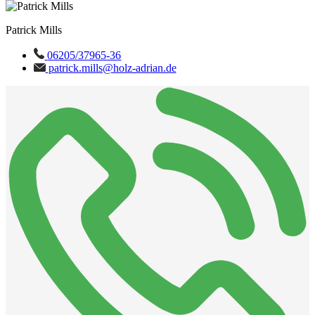
Patrick Mills
06205/37965-36
patrick.mills@holz-adrian.de