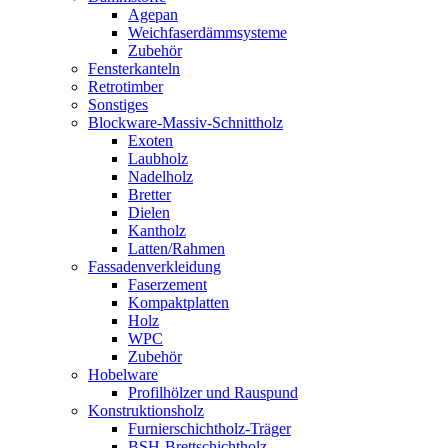
Agepan
Weichfaserdämmsysteme
Zubehör
Fensterkanteln
Retrotimber
Sonstiges
Blockware-Massiv-Schnittholz
Exoten
Laubholz
Nadelholz
Bretter
Dielen
Kantholz
Latten/Rahmen
Fassadenverkleidung
Faserzement
Kompaktplatten
Holz
WPC
Zubehör
Hobelware
Profilhölzer und Rauspund
Konstruktionsholz
Furnierschichtholz-Träger
BSH-Brettschichtholz