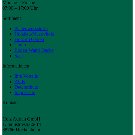
Montag – Freitag
07:00 – 17:00 Uhr
Sortiment
Plattenwerkstoffe
Holzbau-Massivholz
Holz im Garten
Türen
Boden-Wand-Decke
Sale
Informationen
Ihre Vorteile
AGB
Datenschutz
Impressum
Kontakt
Holz Adrian GmbH
1. Industriestraße 14
68766 Hockenheim