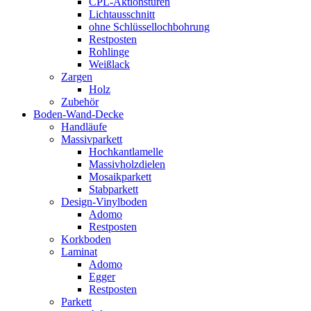
CPL-Aktionstüren
Lichtausschnitt
ohne Schlüssellochbohrung
Restposten
Rohlinge
Weißlack
Zargen
Holz
Zubehör
Boden-Wand-Decke
Handläufe
Massivparkett
Hochkantlamelle
Massivholzdielen
Mosaikparkett
Stabparkett
Design-Vinylboden
Adomo
Restposten
Korkboden
Laminat
Adomo
Egger
Restposten
Parkett