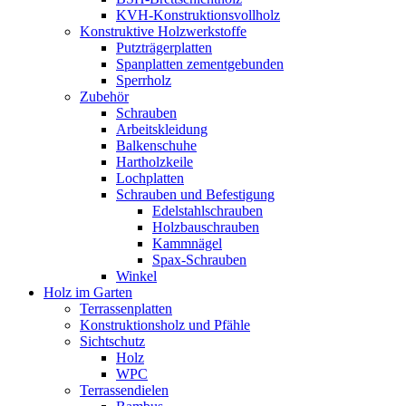
KVH-Konstruktionsvollholz
Konstruktive Holzwerkstoffe
Putzträgerplatten
Spanplatten zementgebunden
Sperrholz
Zubehör
Schrauben
Arbeitskleidung
Balkenschuhe
Hartholzkeile
Lochplatten
Schrauben und Befestigung
Edelstahlschrauben
Holzbauschrauben
Kammnägel
Spax-Schrauben
Winkel
Holz im Garten
Terrassenplatten
Konstruktionsholz und Pfähle
Sichtschutz
Holz
WPC
Terrassendielen