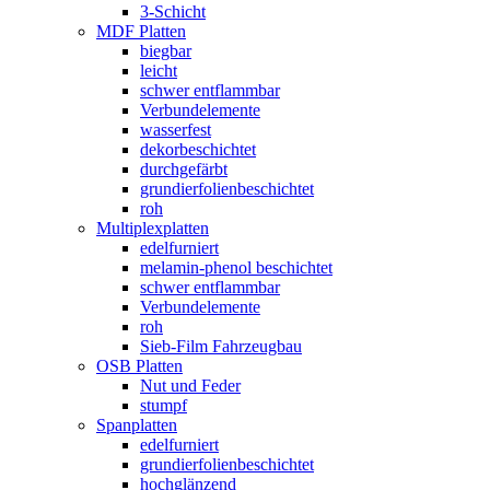
3-Schicht
MDF Platten
biegbar
leicht
schwer entflammbar
Verbundelemente
wasserfest
dekorbeschichtet
durchgefärbt
grundierfolienbeschichtet
roh
Multiplexplatten
edelfurniert
melamin-phenol beschichtet
schwer entflammbar
Verbundelemente
roh
Sieb-Film Fahrzeugbau
OSB Platten
Nut und Feder
stumpf
Spanplatten
edelfurniert
grundierfolienbeschichtet
hochglänzend