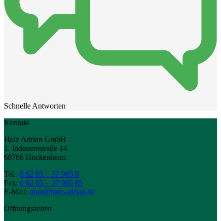
Schnelle Antworten
Kontakt
Holz Adrian GmbH
1. Industriestraße 14
68766 Hockenheim
Tel.:
0 62 05 – 37 965 0
Fax:
0 62 05 – 37 965 85
E-Mail:
mail@holz-adrian.de
Öffnungszeiten