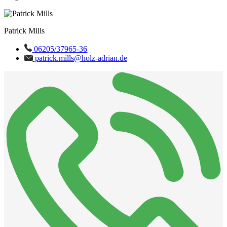
Patrick Mills
06205/37965-36
patrick.mills@holz-adrian.de