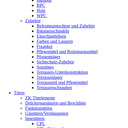
Bambus
BPC
Holz
WPC
Zubehör
Befestigungsclipse und Zubehör
Bitumenschindeln
Einschlaghülsen
Farben und Lasuren
Fixanker
Pflegemittel und Reinigungsmittel
Pfostenträger
Sichtschutz-Zubehör
Sonstiges
Terrassen-Unterkonstruktion
Terrassenlager
Terrassenöl und Pflegemittel
Terrassenschrauben
Türen
ZK Türelemente
Drückergarnituren und Beschläge
Funktionstüren
Glastüren/Verglasungen
Innentüren
CPL