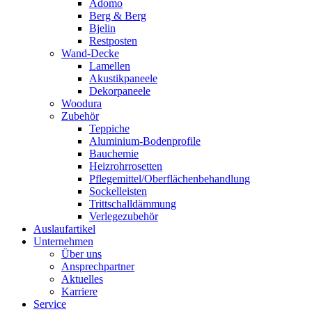
Adomo
Berg & Berg
Bjelin
Restposten
Wand-Decke
Lamellen
Akustikpaneele
Dekorpaneele
Woodura
Zubehör
Teppiche
Aluminium-Bodenprofile
Bauchemie
Heizrohrrosetten
Pflegemittel/Oberflächenbehandlung
Sockelleisten
Trittschalldämmung
Verlegezubehör
Auslaufartikel
Unternehmen
Über uns
Ansprechpartner
Aktuelles
Karriere
Service