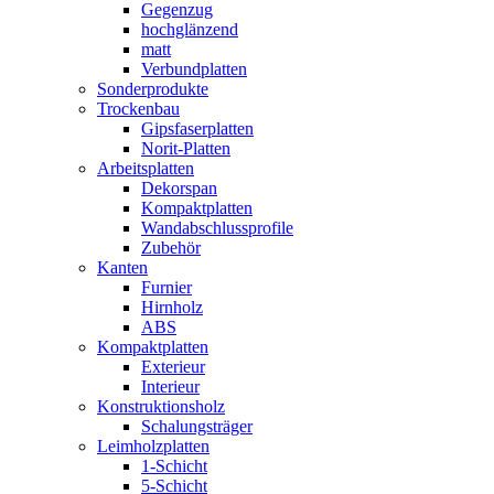
Gegenzug
hochglänzend
matt
Verbundplatten
Sonderprodukte
Trockenbau
Gipsfaserplatten
Norit-Platten
Arbeitsplatten
Dekorspan
Kompaktplatten
Wandabschlussprofile
Zubehör
Kanten
Furnier
Hirnholz
ABS
Kompaktplatten
Exterieur
Interieur
Konstruktionsholz
Schalungsträger
Leimholzplatten
1-Schicht
5-Schicht