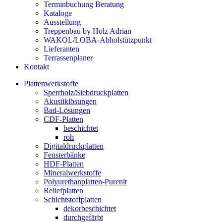
Terminbuchung Beratung
Kataloge
Ausstellung
Treppenbau by Holz Adrian
WAKOL/LOBA-Abholstützpunkt
Lieferanten
Terrassenplaner
Kontakt
Plattenwerkstoffe
Sperrholz/Siebdruckplatten
Akustiklösungen
Bad-Lösungen
CDF-Platten
beschichtet
roh
Digitaldruckplatten
Fensterbänke
HDF-Platten
Mineralwerkstoffe
Polyurethanplatten-Purenit
Reliefplatten
Schichtstoffplatten
dekorbeschichtet
durchgefärbt