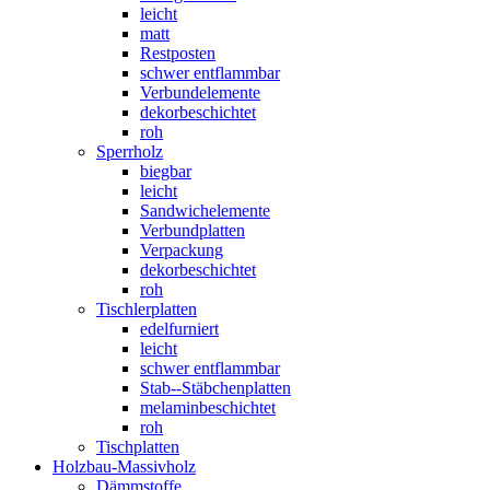
leicht
matt
Restposten
schwer entflammbar
Verbundelemente
dekorbeschichtet
roh
Sperrholz
biegbar
leicht
Sandwichelemente
Verbundplatten
Verpackung
dekorbeschichtet
roh
Tischlerplatten
edelfurniert
leicht
schwer entflammbar
Stab--Stäbchenplatten
melaminbeschichtet
roh
Tischplatten
Holzbau-Massivholz
Dämmstoffe