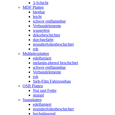
3-Schicht
MDF Platten
biegbar
leicht
schwer entflammbar
Verbundelemente
wasserfest
dekorbeschichtet
durchgefärbt
grundierfolienbeschichtet
roh
Multiplexplatten
edelfurniert
melamin-phenol beschichtet
schwer entflammbar
Verbundelemente
roh
Sieb-Film Fahrzeugbau
OSB Platten
Nut und Feder
stumpf
Spanplatten
edelfurniert
grundierfolienbeschichtet
hochglänzend