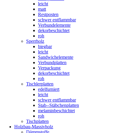
leicht
matt
Restposten
schwer entflammbar
Verbundelemente
dekorbeschichtet
roh
Sperrholz
biegbar
leicht
Sandwichelemente
Verbundplatten
Verpackung
dekorbeschichtet
roh
Tischlerplatten
edelfurniert
leicht
schwer entflammbar
Stab--Stäbchenplatten
melaminbeschichtet
roh
Tischplatten
Holzbau-Massivholz
Dämmstoffe