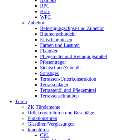
Bambus
BPC
Holz
WPC
Zubehör
Befestigungsclipse und Zubehör
Bitumenschindeln
Einschlaghülsen
Farben und Lasuren
Fixanker
Pflegemittel und Reinigungsmittel
Pfostenträger
Sichtschutz-Zubehör
Sonstiges
Terrassen-Unterkonstruktion
Terrassenlager
Terrassenöl und Pflegemittel
Terrassenschrauben
Türen
ZK Türelemente
Drückergarnituren und Beschläge
Funktionstüren
Glastüren/Verglasungen
Innentüren
CPL