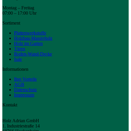
Montag – Freitag
07:00 – 17:00 Uhr
Sortiment
Plattenwerkstoffe
Holzbau-Massivholz
Holz im Garten
Türen
Boden-Wand-Decke
Sale
Informationen
Ihre Vorteile
AGB
Datenschutz
Impressum
Kontakt
Holz Adrian GmbH
1. Industriestraße 14