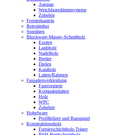
Agepan
Weichfaserdämmsysteme
Zubehör
Fensterkanteln
Retrotimber
Sonstiges
Blockware-Massiv-Schnittholz
Exoten
Laubholz
Nadelholz
Bretter
Dielen
Kantholz
Latten/Rahmen
Fassadenverkleidung
Faserzement
Kompaktplatten
Holz
WPC
Zubehör
Hobelware
Profilhölzer und Rauspund
Konstruktionsholz
Furnierschichtholz-Träger
BSH-Brettschichtholz