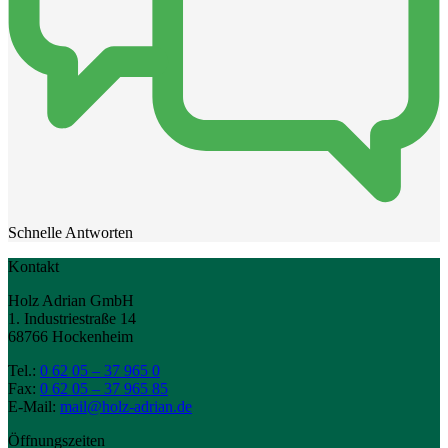
Schnelle Antworten
Kontakt
Holz Adrian GmbH
1. Industriestraße 14
68766 Hockenheim
Tel.:
0 62 05 – 37 965 0
Fax:
0 62 05 – 37 965 85
E-Mail:
mail@holz-adrian.de
Öffnungszeiten