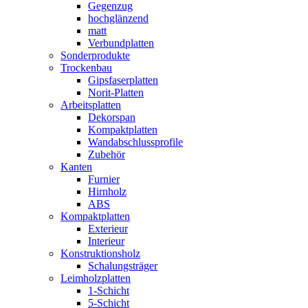
Gegenzug
hochglänzend
matt
Verbundplatten
Sonderprodukte
Trockenbau
Gipsfaserplatten
Norit-Platten
Arbeitsplatten
Dekorspan
Kompaktplatten
Wandabschlussprofile
Zubehör
Kanten
Furnier
Hirnholz
ABS
Kompaktplatten
Exterieur
Interieur
Konstruktionsholz
Schalungsträger
Leimholzplatten
1-Schicht
5-Schicht