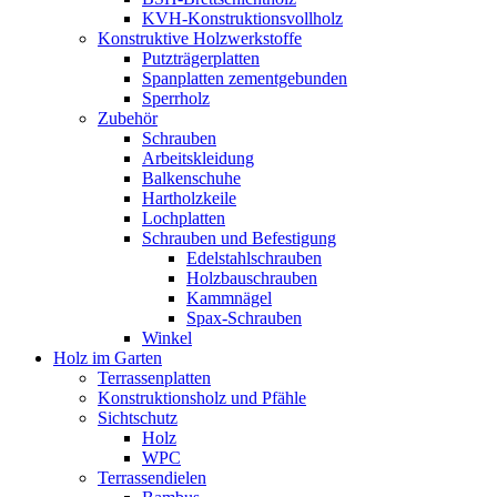
KVH-Konstruktionsvollholz
Konstruktive Holzwerkstoffe
Putzträgerplatten
Spanplatten zementgebunden
Sperrholz
Zubehör
Schrauben
Arbeitskleidung
Balkenschuhe
Hartholzkeile
Lochplatten
Schrauben und Befestigung
Edelstahlschrauben
Holzbauschrauben
Kammnägel
Spax-Schrauben
Winkel
Holz im Garten
Terrassenplatten
Konstruktionsholz und Pfähle
Sichtschutz
Holz
WPC
Terrassendielen