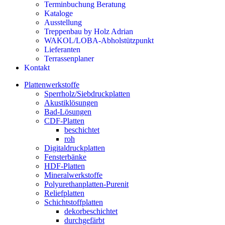
Terminbuchung Beratung
Kataloge
Ausstellung
Treppenbau by Holz Adrian
WAKOL/LOBA-Abholstützpunkt
Lieferanten
Terrassenplaner
Kontakt
Plattenwerkstoffe
Sperrholz/Siebdruckplatten
Akustiklösungen
Bad-Lösungen
CDF-Platten
beschichtet
roh
Digitaldruckplatten
Fensterbänke
HDF-Platten
Mineralwerkstoffe
Polyurethanplatten-Purenit
Reliefplatten
Schichtstoffplatten
dekorbeschichtet
durchgefärbt