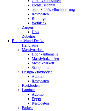
CPL-Aktionstüren
Lichtausschnitt
ohne Schlüssellochbohrung
Restposten
Rohlinge
Weißlack
Zargen
Holz
Zubehör
Boden-Wand-Decke
Handläufe
Massivparkett
Hochkantlamelle
Massivholzdielen
Mosaikparkett
Stabparkett
Design-Vinylboden
Adomo
Restposten
Korkboden
Laminat
Adomo
Egger
Restposten
Parkett