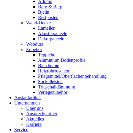
Adomo
Berg & Berg
Bjelin
Restposten
Wand-Decke
Lamellen
Akustikpaneele
Dekorpaneele
Woodura
Zubehör
Teppiche
Aluminium-Bodenprofile
Bauchemie
Heizrohrrosetten
Pflegemittel/Oberflächenbehandlung
Sockelleisten
Trittschalldämmung
Verlegezubehör
Auslaufartikel
Unternehmen
Über uns
Ansprechpartner
Aktuelles
Karriere
Service