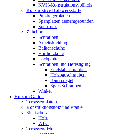
KVH-Konstruktionsvollholz
Konstruktive Holzwerkstoffe
Putzträgerplatten
Spanplatten zementgebunden
Sperrholz
Zubehör
Schrauben
Arbeitskleidung
Balkenschuhe
Hartholzkeile
Lochplatten
Schrauben und Befestigung
Edelstahlschrauben
Holzbauschrauben
Kammnägel
Spax-Schrauben
Winkel
Holz im Garten
Terrassenplatten
Konstruktionsholz und Pfähle
Sichtschutz
Holz
WPC
Terrassendielen