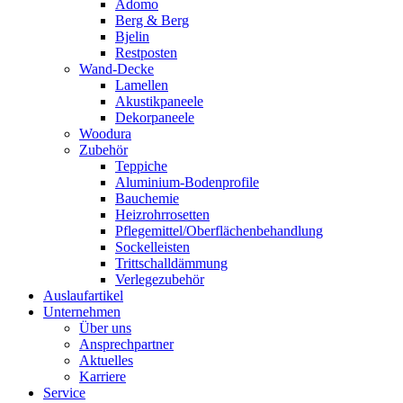
Adomo
Berg & Berg
Bjelin
Restposten
Wand-Decke
Lamellen
Akustikpaneele
Dekorpaneele
Woodura
Zubehör
Teppiche
Aluminium-Bodenprofile
Bauchemie
Heizrohrrosetten
Pflegemittel/Oberflächenbehandlung
Sockelleisten
Trittschalldämmung
Verlegezubehör
Auslaufartikel
Unternehmen
Über uns
Ansprechpartner
Aktuelles
Karriere
Service