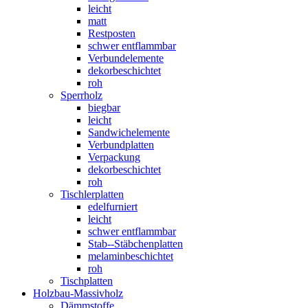
leicht
matt
Restposten
schwer entflammbar
Verbundelemente
dekorbeschichtet
roh
Sperrholz
biegbar
leicht
Sandwichelemente
Verbundplatten
Verpackung
dekorbeschichtet
roh
Tischlerplatten
edelfurniert
leicht
schwer entflammbar
Stab--Stäbchenplatten
melaminbeschichtet
roh
Tischplatten
Holzbau-Massivholz
Dämmstoffe