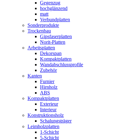
Gegenzug
hochglänzend
matt
Verbundplatten
Sonderprodukte
Trockenbau
Gipsfaserplatten
Norit-Platten
Arbeitsplatten
Dekorspan
Kompaktplatten
Wandabschlussprofile
Zubehör
Kanten
Furnier
Hirnholz
ABS
Kompaktplatten
Exterieur
Interieur
Konstruktionsholz
Schalungsträger
Leimholzplatten
1-Schicht
5-Schicht