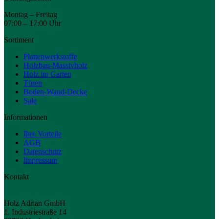
Montag – Freitag
07:00 – 17:00 Uhr
Sortiment
Plattenwerkstoffe
Holzbau-Massivholz
Holz im Garten
Türen
Boden-Wand-Decke
Sale
Informationen
Ihre Vorteile
AGB
Datenschutz
Impressum
Kontakt
Holz Adrian GmbH
1. Industriestraße 14