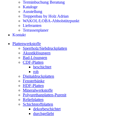
Terminbuchung Beratung
Kataloge
Ausstellung
Treppenbau by Holz Adrian
WAKOL/LOBA-Abholstützpunkt
Lieferanten
Terrassenplaner
Kontakt
Plattenwerkstoffe
Sperrholz/Siebdruckplatten
Akustiklösungen
Bad-Lösungen
CDF-Platten
beschichtet
roh
Digitaldruckplatten
Fensterbänke
HDF-Platten
Mineralwerkstoffe
Polyurethanplatten-Purenit
Reliefplatten
Schichtstoffplatten
dekorbeschichtet
durchgefärbt