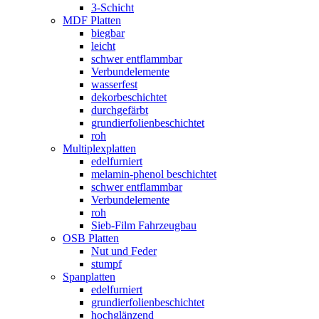
3-Schicht
MDF Platten
biegbar
leicht
schwer entflammbar
Verbundelemente
wasserfest
dekorbeschichtet
durchgefärbt
grundierfolienbeschichtet
roh
Multiplexplatten
edelfurniert
melamin-phenol beschichtet
schwer entflammbar
Verbundelemente
roh
Sieb-Film Fahrzeugbau
OSB Platten
Nut und Feder
stumpf
Spanplatten
edelfurniert
grundierfolienbeschichtet
hochglänzend