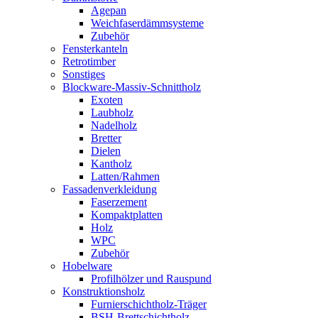
Agepan
Weichfaserdämmsysteme
Zubehör
Fensterkanteln
Retrotimber
Sonstiges
Blockware-Massiv-Schnittholz
Exoten
Laubholz
Nadelholz
Bretter
Dielen
Kantholz
Latten/Rahmen
Fassadenverkleidung
Faserzement
Kompaktplatten
Holz
WPC
Zubehör
Hobelware
Profilhölzer und Rauspund
Konstruktionsholz
Furnierschichtholz-Träger
BSH-Brettschichtholz