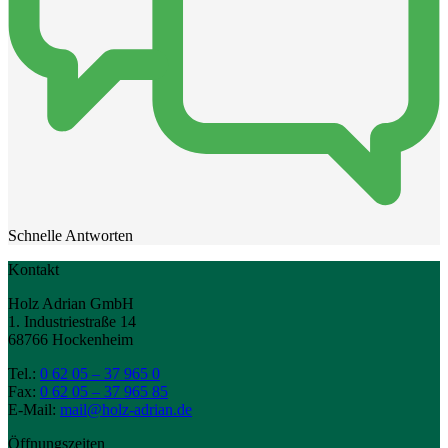
Schnelle Antworten
Kontakt
Holz Adrian GmbH
1. Industriestraße 14
68766 Hockenheim
Tel.:
0 62 05 – 37 965 0
Fax:
0 62 05 – 37 965 85
E-Mail:
mail@holz-adrian.de
Öffnungszeiten