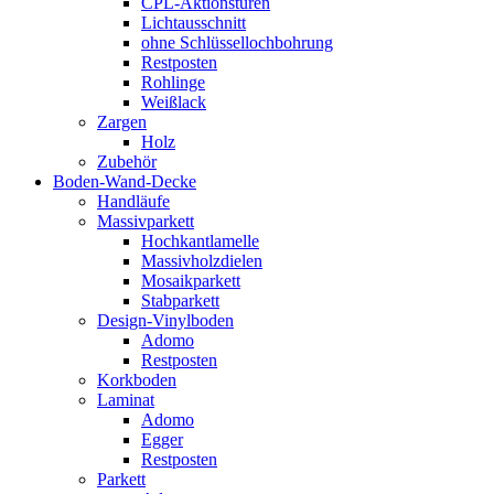
CPL-Aktionstüren
Lichtausschnitt
ohne Schlüssellochbohrung
Restposten
Rohlinge
Weißlack
Zargen
Holz
Zubehör
Boden-Wand-Decke
Handläufe
Massivparkett
Hochkantlamelle
Massivholzdielen
Mosaikparkett
Stabparkett
Design-Vinylboden
Adomo
Restposten
Korkboden
Laminat
Adomo
Egger
Restposten
Parkett