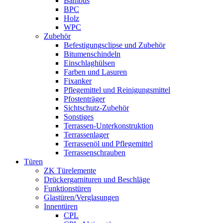
Bambus
BPC
Holz
WPC
Zubehör
Befestigungsclipse und Zubehör
Bitumenschindeln
Einschlaghülsen
Farben und Lasuren
Fixanker
Pflegemittel und Reinigungsmittel
Pfostenträger
Sichtschutz-Zubehör
Sonstiges
Terrassen-Unterkonstruktion
Terrassenlager
Terrassenöl und Pflegemittel
Terrassenschrauben
Türen
ZK Türelemente
Drückergarnituren und Beschläge
Funktionstüren
Glastüren/Verglasungen
Innentüren
CPL