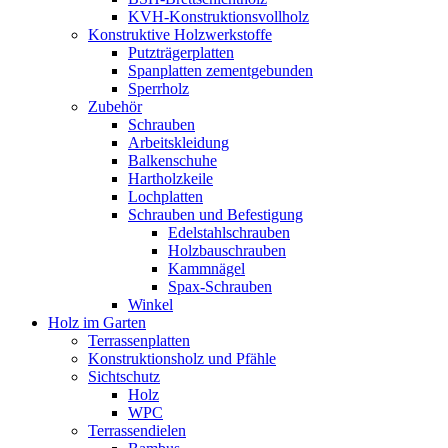
KVH-Konstruktionsvollholz
Konstruktive Holzwerkstoffe
Putzträgerplatten
Spanplatten zementgebunden
Sperrholz
Zubehör
Schrauben
Arbeitskleidung
Balkenschuhe
Hartholzkeile
Lochplatten
Schrauben und Befestigung
Edelstahlschrauben
Holzbauschrauben
Kammnägel
Spax-Schrauben
Winkel
Holz im Garten
Terrassenplatten
Konstruktionsholz und Pfähle
Sichtschutz
Holz
WPC
Terrassendielen