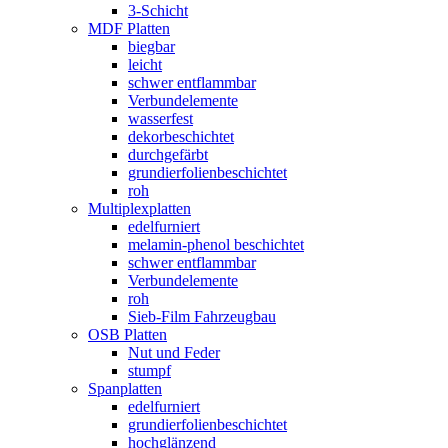
3-Schicht
MDF Platten
biegbar
leicht
schwer entflammbar
Verbundelemente
wasserfest
dekorbeschichtet
durchgefärbt
grundierfolienbeschichtet
roh
Multiplexplatten
edelfurniert
melamin-phenol beschichtet
schwer entflammbar
Verbundelemente
roh
Sieb-Film Fahrzeugbau
OSB Platten
Nut und Feder
stumpf
Spanplatten
edelfurniert
grundierfolienbeschichtet
hochglänzend