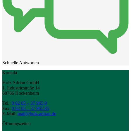
Schnelle Antworten
Kontakt
Holz Adrian GmbH
1. Industriestraße 14
68766 Hockenheim
Tel.:
0 62 05 – 37 965 0
Fax:
0 62 05 – 37 965 85
E-Mail:
mail@holz-adrian.de
Öffnungszeiten