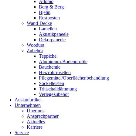
Adomo
Berg & Berg
Bjelin
Restposten
Wand-Decke
Lamellen
Akustikpaneele
Dekorpaneele
Woodura
Zubehör
Teppiche
Aluminium-Bodenprofile
Bauchemie
Heizrohrrosetten
Pflegemittel/Oberflächenbehandlung
Sockelleisten
Trittschalldämmung
Verlegezubehör
Auslaufartikel
Unternehmen
Über uns
Ansprechpartner
Aktuelles
Karriere
Service