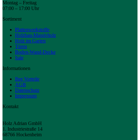
Montag – Freitag
07:00 – 17:00 Uhr
Sortiment
Plattenwerkstoffe
Holzbau-Massivholz
Holz im Garten
Türen
Boden-Wand-Decke
Sale
Informationen
Ihre Vorteile
AGB
Datenschutz
Impressum
Kontakt
Holz Adrian GmbH
1. Industriestraße 14
68766 Hockenheim