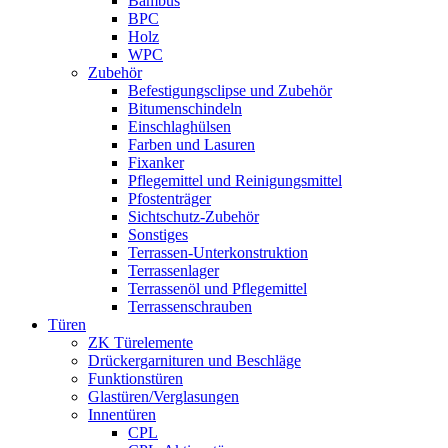
Bambus
BPC
Holz
WPC
Zubehör
Befestigungsclipse und Zubehör
Bitumenschindeln
Einschlaghülsen
Farben und Lasuren
Fixanker
Pflegemittel und Reinigungsmittel
Pfostenträger
Sichtschutz-Zubehör
Sonstiges
Terrassen-Unterkonstruktion
Terrassenlager
Terrassenöl und Pflegemittel
Terrassenschrauben
Türen
ZK Türelemente
Drückergarnituren und Beschläge
Funktionstüren
Glastüren/Verglasungen
Innentüren
CPL