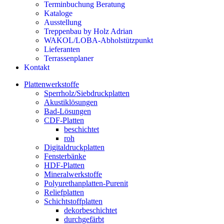
Terminbuchung Beratung
Kataloge
Ausstellung
Treppenbau by Holz Adrian
WAKOL/LOBA-Abholstützpunkt
Lieferanten
Terrassenplaner
Kontakt
Plattenwerkstoffe
Sperrholz/Siebdruckplatten
Akustiklösungen
Bad-Lösungen
CDF-Platten
beschichtet
roh
Digitaldruckplatten
Fensterbänke
HDF-Platten
Mineralwerkstoffe
Polyurethanplatten-Purenit
Reliefplatten
Schichtstoffplatten
dekorbeschichtet
durchgefärbt