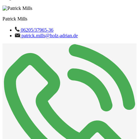
Patrick Mills
06205/37965-36
patrick.mills@holz-adrian.de