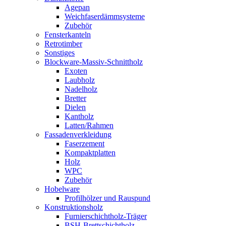
Agepan
Weichfaserdämmsysteme
Zubehör
Fensterkanteln
Retrotimber
Sonstiges
Blockware-Massiv-Schnittholz
Exoten
Laubholz
Nadelholz
Bretter
Dielen
Kantholz
Latten/Rahmen
Fassadenverkleidung
Faserzement
Kompaktplatten
Holz
WPC
Zubehör
Hobelware
Profilhölzer und Rauspund
Konstruktionsholz
Furnierschichtholz-Träger
BSH-Brettschichtholz