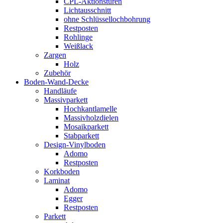
CPL-Aktionstüren
Lichtausschnitt
ohne Schlüssellochbohrung
Restposten
Rohlinge
Weißlack
Zargen
Holz
Zubehör
Boden-Wand-Decke
Handläufe
Massivparkett
Hochkantlamelle
Massivholzdielen
Mosaikparkett
Stabparkett
Design-Vinylboden
Adomo
Restposten
Korkboden
Laminat
Adomo
Egger
Restposten
Parkett