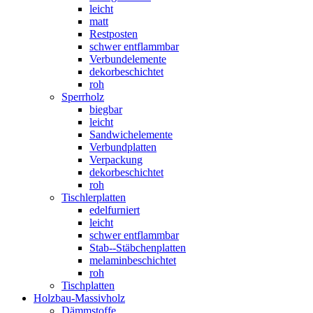
leicht
matt
Restposten
schwer entflammbar
Verbundelemente
dekorbeschichtet
roh
Sperrholz
biegbar
leicht
Sandwichelemente
Verbundplatten
Verpackung
dekorbeschichtet
roh
Tischlerplatten
edelfurniert
leicht
schwer entflammbar
Stab--Stäbchenplatten
melaminbeschichtet
roh
Tischplatten
Holzbau-Massivholz
Dämmstoffe