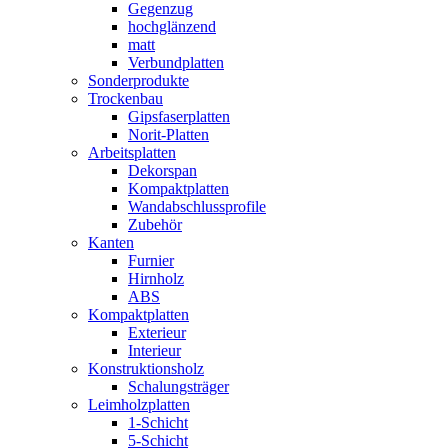
Gegenzug
hochglänzend
matt
Verbundplatten
Sonderprodukte
Trockenbau
Gipsfaserplatten
Norit-Platten
Arbeitsplatten
Dekorspan
Kompaktplatten
Wandabschlussprofile
Zubehör
Kanten
Furnier
Hirnholz
ABS
Kompaktplatten
Exterieur
Interieur
Konstruktionsholz
Schalungsträger
Leimholzplatten
1-Schicht
5-Schicht