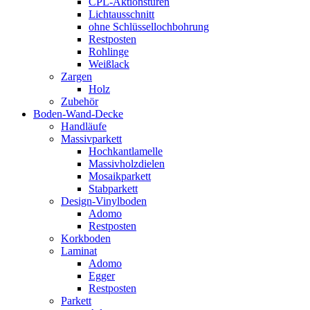
CPL-Aktionstüren
Lichtausschnitt
ohne Schlüssellochbohrung
Restposten
Rohlinge
Weißlack
Zargen
Holz
Zubehör
Boden-Wand-Decke
Handläufe
Massivparkett
Hochkantlamelle
Massivholzdielen
Mosaikparkett
Stabparkett
Design-Vinylboden
Adomo
Restposten
Korkboden
Laminat
Adomo
Egger
Restposten
Parkett