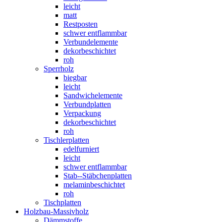
leicht
matt
Restposten
schwer entflammbar
Verbundelemente
dekorbeschichtet
roh
Sperrholz
biegbar
leicht
Sandwichelemente
Verbundplatten
Verpackung
dekorbeschichtet
roh
Tischlerplatten
edelfurniert
leicht
schwer entflammbar
Stab--Stäbchenplatten
melaminbeschichtet
roh
Tischplatten
Holzbau-Massivholz
Dämmstoffe