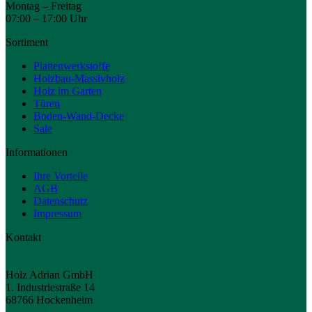
Montag – Freitag
07:00 – 17:00 Uhr
Sortiment
Plattenwerkstoffe
Holzbau-Massivholz
Holz im Garten
Türen
Boden-Wand-Decke
Sale
Informationen
Ihre Vorteile
AGB
Datenschutz
Impressum
Kontakt
Holz Adrian GmbH
1. Industriestraße 14
68766 Hockenheim