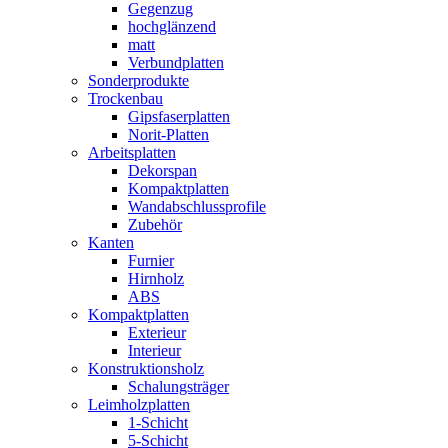
Gegenzug
hochglänzend
matt
Verbundplatten
Sonderprodukte
Trockenbau
Gipsfaserplatten
Norit-Platten
Arbeitsplatten
Dekorspan
Kompaktplatten
Wandabschlussprofile
Zubehör
Kanten
Furnier
Hirnholz
ABS
Kompaktplatten
Exterieur
Interieur
Konstruktionsholz
Schalungsträger
Leimholzplatten
1-Schicht
5-Schicht