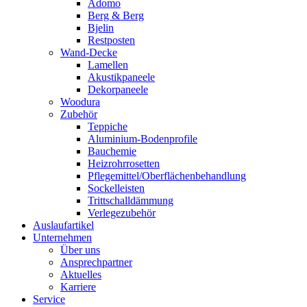
Adomo
Berg & Berg
Bjelin
Restposten
Wand-Decke
Lamellen
Akustikpaneele
Dekorpaneele
Woodura
Zubehör
Teppiche
Aluminium-Bodenprofile
Bauchemie
Heizrohrrosetten
Pflegemittel/Oberflächenbehandlung
Sockelleisten
Trittschalldämmung
Verlegezubehör
Auslaufartikel
Unternehmen
Über uns
Ansprechpartner
Aktuelles
Karriere
Service