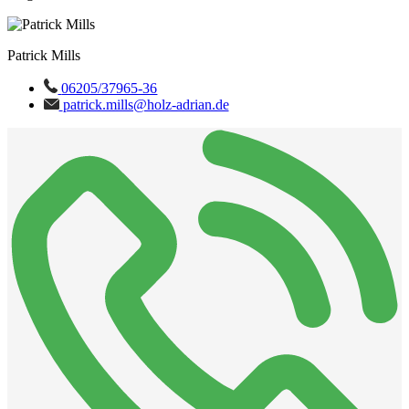
Patrick Mills
06205/37965-36
patrick.mills@holz-adrian.de