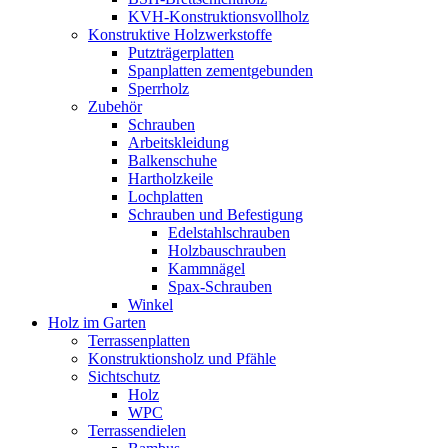
KVH-Konstruktionsvollholz
Konstruktive Holzwerkstoffe
Putzträgerplatten
Spanplatten zementgebunden
Sperrholz
Zubehör
Schrauben
Arbeitskleidung
Balkenschuhe
Hartholzkeile
Lochplatten
Schrauben und Befestigung
Edelstahlschrauben
Holzbauschrauben
Kammnägel
Spax-Schrauben
Winkel
Holz im Garten
Terrassenplatten
Konstruktionsholz und Pfähle
Sichtschutz
Holz
WPC
Terrassendielen