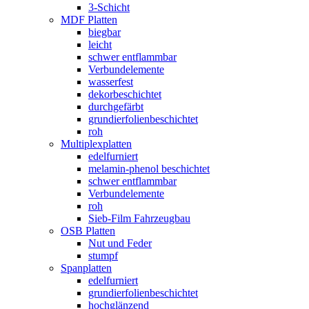
3-Schicht
MDF Platten
biegbar
leicht
schwer entflammbar
Verbundelemente
wasserfest
dekorbeschichtet
durchgefärbt
grundierfolienbeschichtet
roh
Multiplexplatten
edelfurniert
melamin-phenol beschichtet
schwer entflammbar
Verbundelemente
roh
Sieb-Film Fahrzeugbau
OSB Platten
Nut und Feder
stumpf
Spanplatten
edelfurniert
grundierfolienbeschichtet
hochglänzend