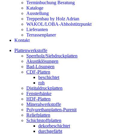
Terminbuchung Beratung
Kataloge
Ausstellung
Treppenbau by Holz Adrian
WAKOL/LOBA-Abholstützpunkt
Lieferanten
Terrassenplaner
Kontakt
Plattenwerkstoffe
Sperrholz/Siebdruckplatten
Akustiklösungen
Bad-Lösungen
CDF-Platten
beschichtet
roh
Digitaldruckplatten
Fensterbänke
HDF-Platten
Mineralwerkstoffe
Polyurethanplatten-Purenit
Reliefplatten
Schichtstoffplatten
dekorbeschichtet
durchgefärbt