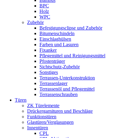
Bambus
BPC
Holz
WPC
Zubehör
Befestigungsclipse und Zubehör
Bitumenschindeln
Einschlaghülsen
Farben und Lasuren
Fixanker
Pflegemittel und Reinigungsmittel
Pfostenträger
Sichtschutz-Zubehör
Sonstiges
Terrassen-Unterkonstruktion
Terrassenlager
Terrassenöl und Pflegemittel
Terrassenschrauben
Türen
ZK Türelemente
Drückergarnituren und Beschläge
Funktionstüren
Glastüren/Verglasungen
Innentüren
CPL