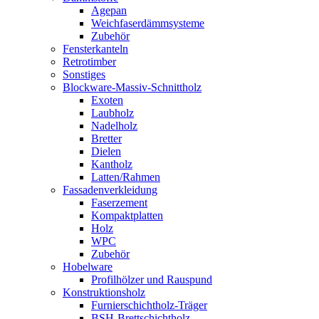
Agepan
Weichfaserdämmsysteme
Zubehör
Fensterkanteln
Retrotimber
Sonstiges
Blockware-Massiv-Schnittholz
Exoten
Laubholz
Nadelholz
Bretter
Dielen
Kantholz
Latten/Rahmen
Fassadenverkleidung
Faserzement
Kompaktplatten
Holz
WPC
Zubehör
Hobelware
Profilhölzer und Rauspund
Konstruktionsholz
Furnierschichtholz-Träger
BSH-Brettschichtholz