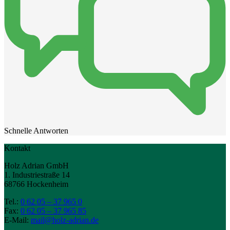
Schnelle Antworten
Kontakt
Holz Adrian GmbH
1. Industriestraße 14
68766 Hockenheim
Tel.:
0 62 05 – 37 965 0
Fax:
0 62 05 – 37 965 85
E-Mail:
mail@holz-adrian.de