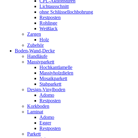
CPL-Aktionstüren
Lichtausschnitt
ohne Schlüssellochbohrung
Restposten
Rohlinge
Weißlack
Zargen
Holz
Zubehör
Boden-Wand-Decke
Handläufe
Massivparkett
Hochkantlamelle
Massivholzdielen
Mosaikparkett
Stabparkett
Design-Vinylboden
Adomo
Restposten
Korkboden
Laminat
Adomo
Egger
Restposten
Parkett