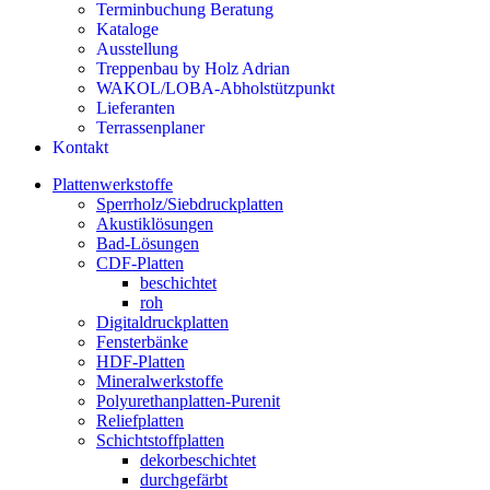
Terminbuchung Beratung
Kataloge
Ausstellung
Treppenbau by Holz Adrian
WAKOL/LOBA-Abholstützpunkt
Lieferanten
Terrassenplaner
Kontakt
Plattenwerkstoffe
Sperrholz/Siebdruckplatten
Akustiklösungen
Bad-Lösungen
CDF-Platten
beschichtet
roh
Digitaldruckplatten
Fensterbänke
HDF-Platten
Mineralwerkstoffe
Polyurethanplatten-Purenit
Reliefplatten
Schichtstoffplatten
dekorbeschichtet
durchgefärbt