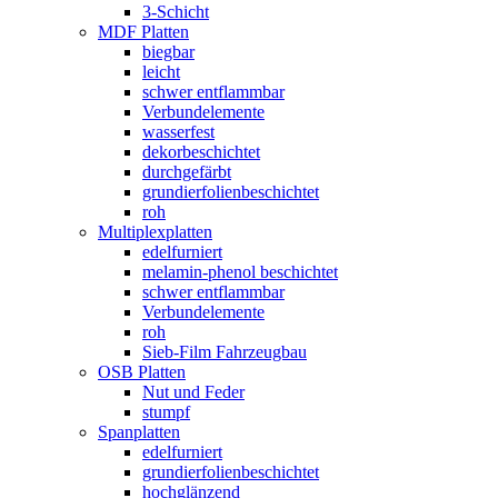
3-Schicht
MDF Platten
biegbar
leicht
schwer entflammbar
Verbundelemente
wasserfest
dekorbeschichtet
durchgefärbt
grundierfolienbeschichtet
roh
Multiplexplatten
edelfurniert
melamin-phenol beschichtet
schwer entflammbar
Verbundelemente
roh
Sieb-Film Fahrzeugbau
OSB Platten
Nut und Feder
stumpf
Spanplatten
edelfurniert
grundierfolienbeschichtet
hochglänzend