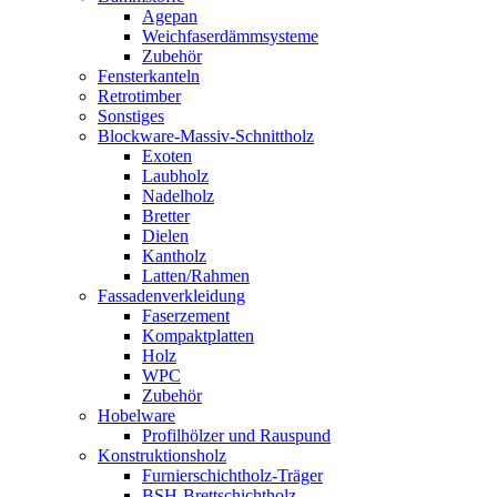
Agepan
Weichfaserdämmsysteme
Zubehör
Fensterkanteln
Retrotimber
Sonstiges
Blockware-Massiv-Schnittholz
Exoten
Laubholz
Nadelholz
Bretter
Dielen
Kantholz
Latten/Rahmen
Fassadenverkleidung
Faserzement
Kompaktplatten
Holz
WPC
Zubehör
Hobelware
Profilhölzer und Rauspund
Konstruktionsholz
Furnierschichtholz-Träger
BSH-Brettschichtholz