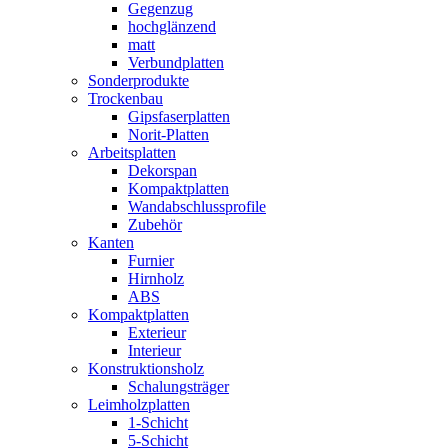
Gegenzug
hochglänzend
matt
Verbundplatten
Sonderprodukte
Trockenbau
Gipsfaserplatten
Norit-Platten
Arbeitsplatten
Dekorspan
Kompaktplatten
Wandabschlussprofile
Zubehör
Kanten
Furnier
Hirnholz
ABS
Kompaktplatten
Exterieur
Interieur
Konstruktionsholz
Schalungsträger
Leimholzplatten
1-Schicht
5-Schicht