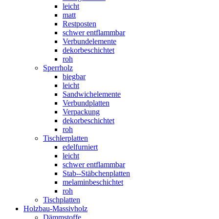
leicht
matt
Restposten
schwer entflammbar
Verbundelemente
dekorbeschichtet
roh
Sperrholz
biegbar
leicht
Sandwichelemente
Verbundplatten
Verpackung
dekorbeschichtet
roh
Tischlerplatten
edelfurniert
leicht
schwer entflammbar
Stab--Stäbchenplatten
melaminbeschichtet
roh
Tischplatten
Holzbau-Massivholz
Dämmstoffe