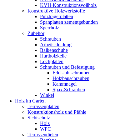
KVH-Konstruktionsvollholz
Konstruktive Holzwerkstoffe
Putzträgerplatten
Spanplatten zementgebunden
Sperrholz
Zubehör
Schrauben
Arbeitskleidung
Balkenschuhe
Hartholzkeile
Lochplatten
Schrauben und Befestigung
Edelstahlschrauben
Holzbauschrauben
Kammnägel
Spax-Schrauben
Winkel
Holz im Garten
Terrassenplatten
Konstruktionsholz und Pfähle
Sichtschutz
Holz
WPC
Terrassendielen