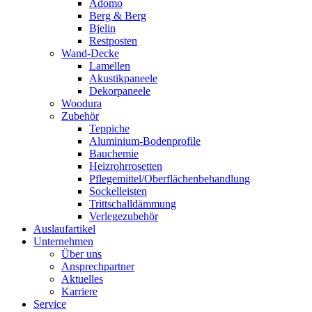
Adomo
Berg & Berg
Bjelin
Restposten
Wand-Decke
Lamellen
Akustikpaneele
Dekorpaneele
Woodura
Zubehör
Teppiche
Aluminium-Bodenprofile
Bauchemie
Heizrohrrosetten
Pflegemittel/Oberflächenbehandlung
Sockelleisten
Trittschalldämmung
Verlegezubehör
Auslaufartikel
Unternehmen
Über uns
Ansprechpartner
Aktuelles
Karriere
Service