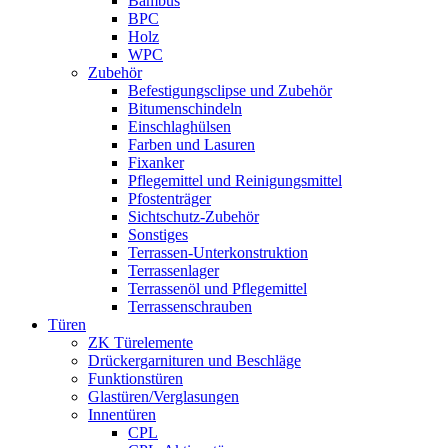
Bambus
BPC
Holz
WPC
Zubehör
Befestigungsclipse und Zubehör
Bitumenschindeln
Einschlaghülsen
Farben und Lasuren
Fixanker
Pflegemittel und Reinigungsmittel
Pfostenträger
Sichtschutz-Zubehör
Sonstiges
Terrassen-Unterkonstruktion
Terrassenlager
Terrassenöl und Pflegemittel
Terrassenschrauben
Türen
ZK Türelemente
Drückergarnituren und Beschläge
Funktionstüren
Glastüren/Verglasungen
Innentüren
CPL