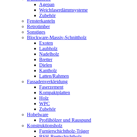
Agepan
Weichfaserdämmsysteme
Zubehör
Fensterkanteln
Retrotimber
Sonstiges
Blockware-Massiv-Schnittholz
Exoten
Laubholz
Nadelholz
Bretter
Dielen
Kantholz
Latten/Rahmen
Fassadenverkleidung
Faserzement
Kompaktplatten
Holz
WPC
Zubehör
Hobelware
Profilhölzer und Rauspund
Konstruktionsholz
Furnierschichtholz-Träger
BSH-Brettschichtholz