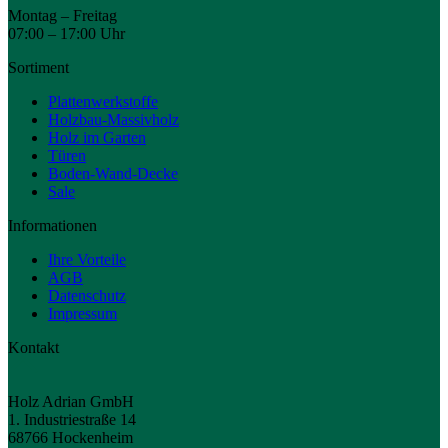
Montag – Freitag
07:00 – 17:00 Uhr
Sortiment
Plattenwerkstoffe
Holzbau-Massivholz
Holz im Garten
Türen
Boden-Wand-Decke
Sale
Informationen
Ihre Vorteile
AGB
Datenschutz
Impressum
Kontakt
Holz Adrian GmbH
1. Industriestraße 14
68766 Hockenheim