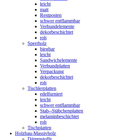
leicht
matt
Restposten
schwer entflammbar
Verbundelemente
dekorbeschichtet
roh
Sperrholz
biegbar
leicht
Sandwichelemente
Verbundplatten
Verpackung
dekorbeschichtet
roh
Tischlerplatten
edelfurniert
leicht
schwer entflammbar
Stab--Stäbchenplatten
melaminbeschichtet
roh
Tischplatten
Holzbau-Massivholz
Dämmstoffe