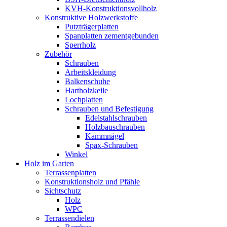
KVH-Konstruktionsvollholz
Konstruktive Holzwerkstoffe
Putzträgerplatten
Spanplatten zementgebunden
Sperrholz
Zubehör
Schrauben
Arbeitskleidung
Balkenschuhe
Hartholzkeile
Lochplatten
Schrauben und Befestigung
Edelstahlschrauben
Holzbauschrauben
Kammnägel
Spax-Schrauben
Winkel
Holz im Garten
Terrassenplatten
Konstruktionsholz und Pfähle
Sichtschutz
Holz
WPC
Terrassendielen