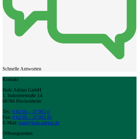
Schnelle Antworten
Kontakt
Holz Adrian GmbH
1. Industriestraße 14
68766 Hockenheim
Tel.:
0 62 05 – 37 965 0
Fax:
0 62 05 – 37 965 85
E-Mail:
mail@holz-adrian.de
Öffnungszeiten