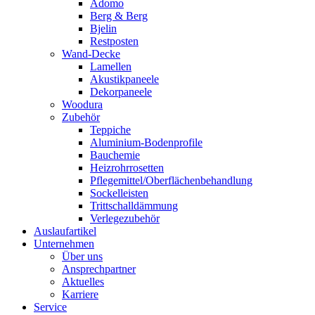
Adomo
Berg & Berg
Bjelin
Restposten
Wand-Decke
Lamellen
Akustikpaneele
Dekorpaneele
Woodura
Zubehör
Teppiche
Aluminium-Bodenprofile
Bauchemie
Heizrohrrosetten
Pflegemittel/Oberflächenbehandlung
Sockelleisten
Trittschalldämmung
Verlegezubehör
Auslaufartikel
Unternehmen
Über uns
Ansprechpartner
Aktuelles
Karriere
Service