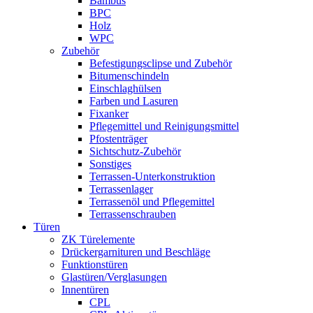
Bambus
BPC
Holz
WPC
Zubehör
Befestigungsclipse und Zubehör
Bitumenschindeln
Einschlaghülsen
Farben und Lasuren
Fixanker
Pflegemittel und Reinigungsmittel
Pfostenträger
Sichtschutz-Zubehör
Sonstiges
Terrassen-Unterkonstruktion
Terrassenlager
Terrassenöl und Pflegemittel
Terrassenschrauben
Türen
ZK Türelemente
Drückergarnituren und Beschläge
Funktionstüren
Glastüren/Verglasungen
Innentüren
CPL