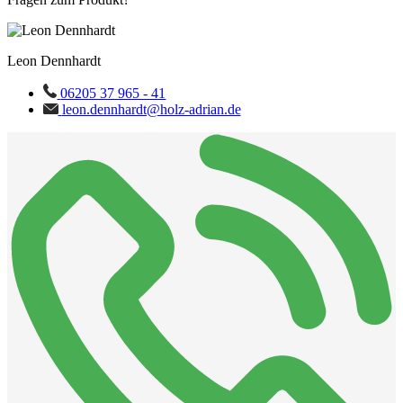
Leon Dennhardt
06205 37 965 - 41
leon.dennhardt@holz-adrian.de