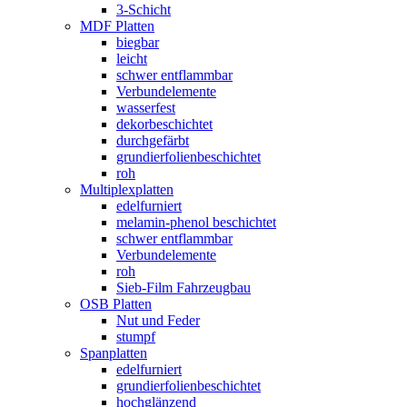
3-Schicht
MDF Platten
biegbar
leicht
schwer entflammbar
Verbundelemente
wasserfest
dekorbeschichtet
durchgefärbt
grundierfolienbeschichtet
roh
Multiplexplatten
edelfurniert
melamin-phenol beschichtet
schwer entflammbar
Verbundelemente
roh
Sieb-Film Fahrzeugbau
OSB Platten
Nut und Feder
stumpf
Spanplatten
edelfurniert
grundierfolienbeschichtet
hochglänzend