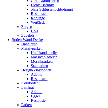
CPL-Aktionstüren
Lichtausschnitt
ohne Schlüssellochbohrung
Restposten
Rohlinge
Weißlack
Zargen
Holz
Zubehör
Boden-Wand-Decke
Handläufe
Massivparkett
Hochkantlamelle
Massivholzdielen
Mosaikparkett
Stabparkett
Design-Vinylboden
Adomo
Restposten
Korkboden
Laminat
Adomo
Egger
Restposten
Parkett