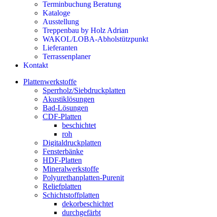
Terminbuchung Beratung
Kataloge
Ausstellung
Treppenbau by Holz Adrian
WAKOL/LOBA-Abholstützpunkt
Lieferanten
Terrassenplaner
Kontakt
Plattenwerkstoffe
Sperrholz/Siebdruckplatten
Akustiklösungen
Bad-Lösungen
CDF-Platten
beschichtet
roh
Digitaldruckplatten
Fensterbänke
HDF-Platten
Mineralwerkstoffe
Polyurethanplatten-Purenit
Reliefplatten
Schichtstoffplatten
dekorbeschichtet
durchgefärbt