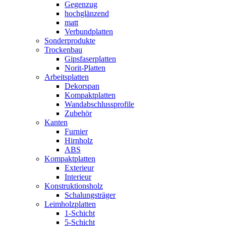
Gegenzug
hochglänzend
matt
Verbundplatten
Sonderprodukte
Trockenbau
Gipsfaserplatten
Norit-Platten
Arbeitsplatten
Dekorspan
Kompaktplatten
Wandabschlussprofile
Zubehör
Kanten
Furnier
Hirnholz
ABS
Kompaktplatten
Exterieur
Interieur
Konstruktionsholz
Schalungsträger
Leimholzplatten
1-Schicht
5-Schicht