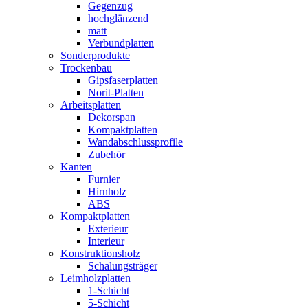
Gegenzug
hochglänzend
matt
Verbundplatten
Sonderprodukte
Trockenbau
Gipsfaserplatten
Norit-Platten
Arbeitsplatten
Dekorspan
Kompaktplatten
Wandabschlussprofile
Zubehör
Kanten
Furnier
Hirnholz
ABS
Kompaktplatten
Exterieur
Interieur
Konstruktionsholz
Schalungsträger
Leimholzplatten
1-Schicht
5-Schicht