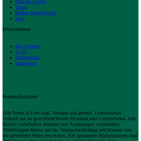
Holz im Garten
Türen
Boden-Wand-Decke
Sale
Informationen
Ihre Vorteile
AGB
Datenschutz
Impressum
Hospitalitypartner
Alle Preise in Euro zzgl. Versand und gesetzl. Umsatzsteuer.
Verkauf nur an gewerbetreibende Personen und Unternehmen. Alle
Rechte vorbehalten. Irrtümer und Änderungen vorbehalten.
Abbildungen dienen nur der Veranschaulichung und können von
der gelieferten Ware abweichen. Alle genannten Markennamen sind