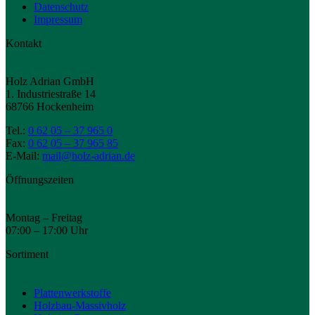
Datenschutz
Impressum
Kontakt
Holz Adrian GmbH
1. Industriestraße 14
68766 Hockenheim
Tel.:
0 62 05 – 37 965 0
Fax:
0 62 05 – 37 965 85
E-Mail:
mail@holz-adrian.de
Öffnungszeiten
Montag – Freitag
07:00 – 17:00 Uhr
Sortiment
Plattenwerkstoffe
Holzbau-Massivholz