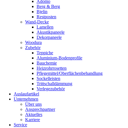
Adomo
Berg & Berg
Bjelin
Restposten
Wand-Decke
Lamellen
Akustikpaneele
Dekorpaneele
Woodura
Zubehör
Teppiche
Aluminium-Bodenprofile
Bauchemie
Heizrohrrosetten
Pflegemittel/Oberflächenbehandlung
Sockelleisten
Trittschalldämmung
Verlegezubehör
Auslaufartikel
Unternehmen
Über uns
Ansprechpartner
Aktuelles
Karriere
Service