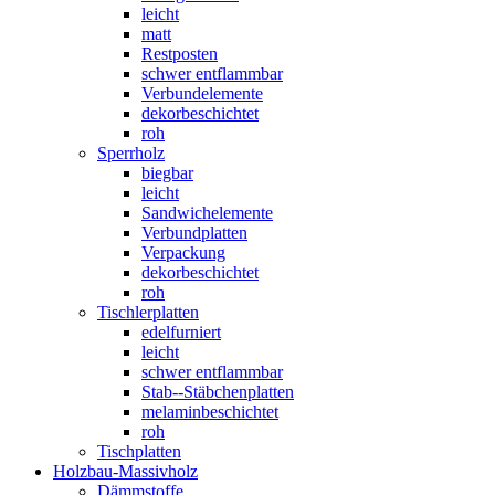
leicht
matt
Restposten
schwer entflammbar
Verbundelemente
dekorbeschichtet
roh
Sperrholz
biegbar
leicht
Sandwichelemente
Verbundplatten
Verpackung
dekorbeschichtet
roh
Tischlerplatten
edelfurniert
leicht
schwer entflammbar
Stab--Stäbchenplatten
melaminbeschichtet
roh
Tischplatten
Holzbau-Massivholz
Dämmstoffe