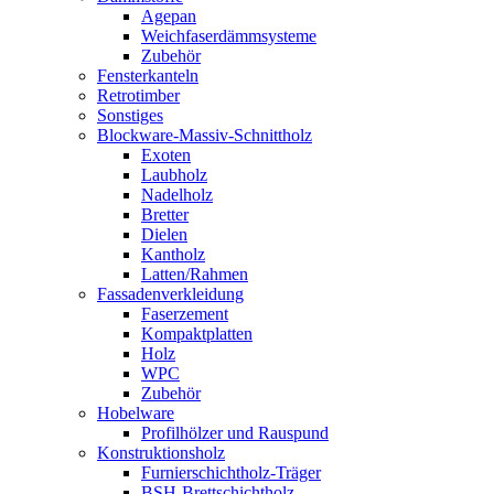
Agepan
Weichfaserdämmsysteme
Zubehör
Fensterkanteln
Retrotimber
Sonstiges
Blockware-Massiv-Schnittholz
Exoten
Laubholz
Nadelholz
Bretter
Dielen
Kantholz
Latten/Rahmen
Fassadenverkleidung
Faserzement
Kompaktplatten
Holz
WPC
Zubehör
Hobelware
Profilhölzer und Rauspund
Konstruktionsholz
Furnierschichtholz-Träger
BSH-Brettschichtholz