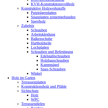
KVH-Konstruktionsvollholz
Konstruktive Holzwerkstoffe
Putzträgerplatten
Spanplatten zementgebunden
Sperrholz
Zubehör
Schrauben
Arbeitskleidung
Balkenschuhe
Hartholzkeile
Lochplatten
Schrauben und Befestigung
Edelstahlschrauben
Holzbauschrauben
Kammnägel
Spax-Schrauben
Winkel
Holz im Garten
Terrassenplatten
Konstruktionsholz und Pfähle
Sichtschutz
Holz
WPC
Terrassendielen