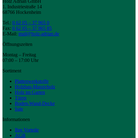
Holz Adrian GmbH
1. Industriestraße 14
68766 Hockenheim
Tel.:
0 62 05 – 37 965 0
Fax:
0 62 05 – 37 965 85
E-Mail:
mail@holz-adrian.de
Öffnungszeiten
Montag – Freitag
07:00 – 17:00 Uhr
Sortiment
Plattenwerkstoffe
Holzbau-Massivholz
Holz im Garten
Türen
Boden-Wand-Decke
Sale
Informationen
Ihre Vorteile
AGB