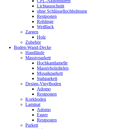
CPL-Aktionstüren
Lichtausschnitt
ohne Schlüssellochbohrung
Restposten
Rohlinge
Weißlack
Zargen
Holz
Zubehör
Boden-Wand-Decke
Handläufe
Massivparkett
Hochkantlamelle
Massivholzdielen
Mosaikparkett
Stabparkett
Design-Vinylboden
Adomo
Restposten
Korkboden
Laminat
Adomo
Egger
Restposten
Parkett