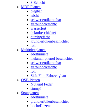
3-Schicht
MDF Platten
biegbar
leicht
schwer entflammbar
Verbundelemente
wasserfest
dekorbeschichtet
durchgefärbt
grundierfolienbeschichtet
roh
Multiplexplatten
edelfurniert
melamin-phenol beschichtet
schwer entflammbar
Verbundelemente
roh
Sieb-Film Fahrzeugbau
OSB Platten
Nut und Feder
stumpf
Spanplatten
edelfurniert
grundierfolienbeschichtet
hochglänzend