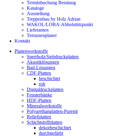
Terminbuchung Beratung
Kataloge
Ausstellung
Treppenbau by Holz Adrian
WAKOL/LOBA-Abholstützpunkt
Lieferanten
Terrassenplaner
Kontakt
Plattenwerkstoffe
Sperrholz/Siebdruckplatten
Akustiklösungen
Bad-Lösungen
CDF-Platten
beschichtet
roh
Digitaldruckplatten
Fensterbänke
HDF-Platten
Mineralwerkstoffe
Polyurethanplatten-Purenit
Reliefplatten
Schichtstoffplatten
dekorbeschichtet
durchgefärbt