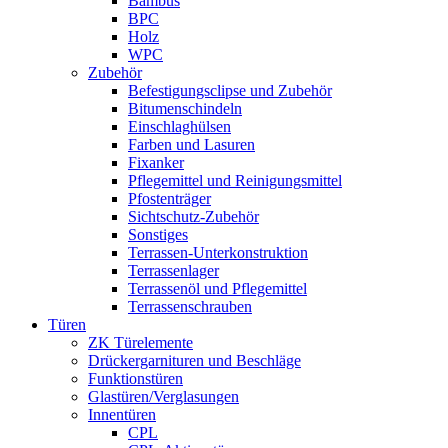
Bambus
BPC
Holz
WPC
Zubehör
Befestigungsclipse und Zubehör
Bitumenschindeln
Einschlaghülsen
Farben und Lasuren
Fixanker
Pflegemittel und Reinigungsmittel
Pfostenträger
Sichtschutz-Zubehör
Sonstiges
Terrassen-Unterkonstruktion
Terrassenlager
Terrassenöl und Pflegemittel
Terrassenschrauben
Türen
ZK Türelemente
Drückergarnituren und Beschläge
Funktionstüren
Glastüren/Verglasungen
Innentüren
CPL