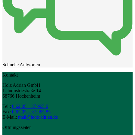
Schnelle Antworten
Kontakt
Holz Adrian GmbH
1. Industriestraße 14
68766 Hockenheim
Tel.:
0 62 05 – 37 965 0
Fax:
0 62 05 – 37 965 85
E-Mail:
mail@holz-adrian.de
Öffnungszeiten