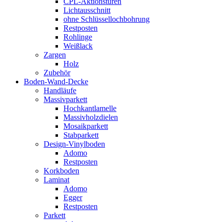
CPL-Aktionstüren
Lichtausschnitt
ohne Schlüssellochbohrung
Restposten
Rohlinge
Weißlack
Zargen
Holz
Zubehör
Boden-Wand-Decke
Handläufe
Massivparkett
Hochkantlamelle
Massivholzdielen
Mosaikparkett
Stabparkett
Design-Vinylboden
Adomo
Restposten
Korkboden
Laminat
Adomo
Egger
Restposten
Parkett