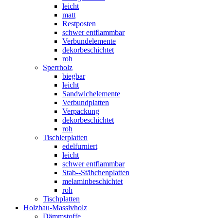
leicht
matt
Restposten
schwer entflammbar
Verbundelemente
dekorbeschichtet
roh
Sperrholz
biegbar
leicht
Sandwichelemente
Verbundplatten
Verpackung
dekorbeschichtet
roh
Tischlerplatten
edelfurniert
leicht
schwer entflammbar
Stab--Stäbchenplatten
melaminbeschichtet
roh
Tischplatten
Holzbau-Massivholz
Dämmstoffe