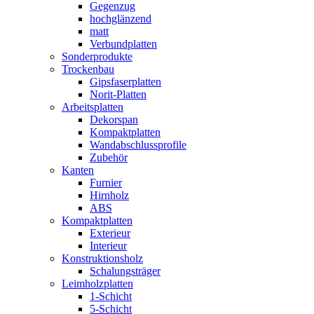
Gegenzug
hochglänzend
matt
Verbundplatten
Sonderprodukte
Trockenbau
Gipsfaserplatten
Norit-Platten
Arbeitsplatten
Dekorspan
Kompaktplatten
Wandabschlussprofile
Zubehör
Kanten
Furnier
Hirnholz
ABS
Kompaktplatten
Exterieur
Interieur
Konstruktionsholz
Schalungsträger
Leimholzplatten
1-Schicht
5-Schicht