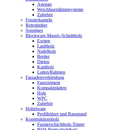
Agepan
Weichfaserdämmsysteme
Zubehör
Fensterkanteln
Retrotimber
Sonstiges
Blockware-Massiv-Schnittholz
Exoten
Laubholz
Nadelholz
Bretter
Dielen
Kantholz
Latten/Rahmen
Fassadenverkleidung
Faserzement
Kompaktplatten
Holz
WPC
Zubehör
Hobelware
Profilhölzer und Rauspund
Konstruktionsholz
Furnierschichtholz-Träger
BSH-Brettschichtholz