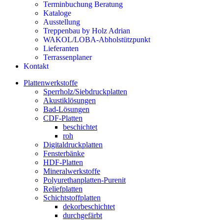
Terminbuchung Beratung
Kataloge
Ausstellung
Treppenbau by Holz Adrian
WAKOL/LOBA-Abholstützpunkt
Lieferanten
Terrassenplaner
Kontakt
Plattenwerkstoffe
Sperrholz/Siebdruckplatten
Akustiklösungen
Bad-Lösungen
CDF-Platten
beschichtet
roh
Digitaldruckplatten
Fensterbänke
HDF-Platten
Mineralwerkstoffe
Polyurethanplatten-Purenit
Reliefplatten
Schichtstoffplatten
dekorbeschichtet
durchgefärbt