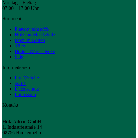
Montag – Freitag
07:00 – 17:00 Uhr
Sortiment
Plattenwerkstoffe
Holzbau-Massivholz
Holz im Garten
Türen
Boden-Wand-Decke
Sale
Informationen
Ihre Vorteile
AGB
Datenschutz
Impressum
Kontakt
Holz Adrian GmbH
1. Industriestraße 14
68766 Hockenheim