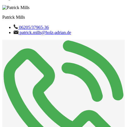
Patrick Mills
06205/37965-36
patrick.mills@holz-adrian.de