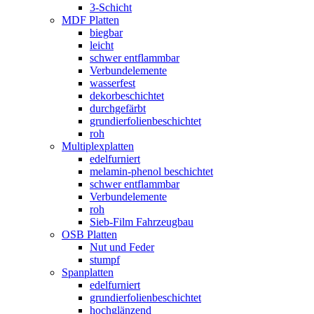
3-Schicht
MDF Platten
biegbar
leicht
schwer entflammbar
Verbundelemente
wasserfest
dekorbeschichtet
durchgefärbt
grundierfolienbeschichtet
roh
Multiplexplatten
edelfurniert
melamin-phenol beschichtet
schwer entflammbar
Verbundelemente
roh
Sieb-Film Fahrzeugbau
OSB Platten
Nut und Feder
stumpf
Spanplatten
edelfurniert
grundierfolienbeschichtet
hochglänzend