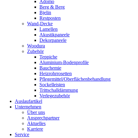
Adomo
Berg & Berg
Bjelin
Restposten
Wand-Decke
Lamellen
Akustikpaneele
Dekorpaneele
Woodura
Zubehör
Teppiche
Aluminium-Bodenprofile
Bauchemie
Heizrohrrosetten
Pflegemittel/Oberflächenbehandlung
Sockelleisten
Trittschalldämmung
Verlegezubehör
Auslaufartikel
Unternehmen
Über uns
Ansprechpartner
Aktuelles
Karriere
Service