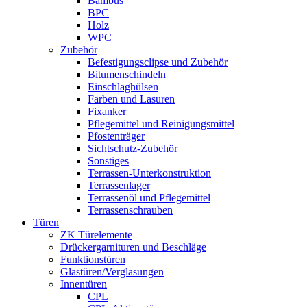
Bambus
BPC
Holz
WPC
Zubehör
Befestigungsclipse und Zubehör
Bitumenschindeln
Einschlaghülsen
Farben und Lasuren
Fixanker
Pflegemittel und Reinigungsmittel
Pfostenträger
Sichtschutz-Zubehör
Sonstiges
Terrassen-Unterkonstruktion
Terrassenlager
Terrassenöl und Pflegemittel
Terrassenschrauben
Türen
ZK Türelemente
Drückergarnituren und Beschläge
Funktionstüren
Glastüren/Verglasungen
Innentüren
CPL