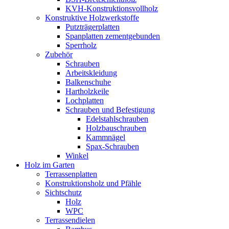
KVH-Konstruktionsvollholz
Konstruktive Holzwerkstoffe
Putzträgerplatten
Spanplatten zementgebunden
Sperrholz
Zubehör
Schrauben
Arbeitskleidung
Balkenschuhe
Hartholzkeile
Lochplatten
Schrauben und Befestigung
Edelstahlschrauben
Holzbauschrauben
Kammnägel
Spax-Schrauben
Winkel
Holz im Garten
Terrassenplatten
Konstruktionsholz und Pfähle
Sichtschutz
Holz
WPC
Terrassendielen