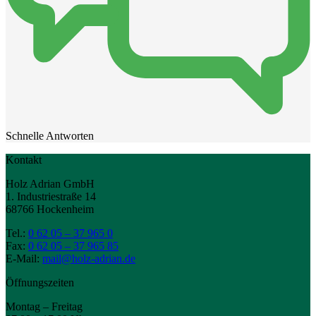
Schnelle Antworten
Kontakt
Holz Adrian GmbH
1. Industriestraße 14
68766 Hockenheim
Tel.:
0 62 05 – 37 965 0
Fax:
0 62 05 – 37 965 85
E-Mail:
mail@holz-adrian.de
Öffnungszeiten
Montag – Freitag