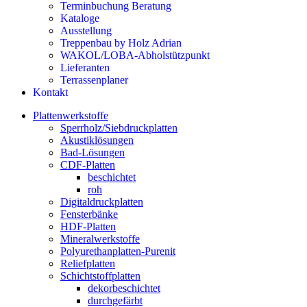
Terminbuchung Beratung
Kataloge
Ausstellung
Treppenbau by Holz Adrian
WAKOL/LOBA-Abholstützpunkt
Lieferanten
Terrassenplaner
Kontakt
Plattenwerkstoffe
Sperrholz/Siebdruckplatten
Akustiklösungen
Bad-Lösungen
CDF-Platten
beschichtet
roh
Digitaldruckplatten
Fensterbänke
HDF-Platten
Mineralwerkstoffe
Polyurethanplatten-Purenit
Reliefplatten
Schichtstoffplatten
dekorbeschichtet
durchgefärbt