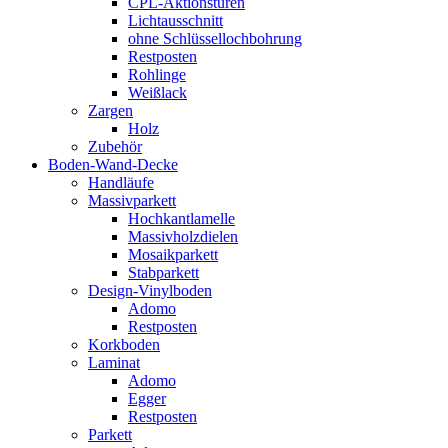
CPL-Aktionstüren
Lichtausschnitt
ohne Schlüssellochbohrung
Restposten
Rohlinge
Weißlack
Zargen
Holz
Zubehör
Boden-Wand-Decke
Handläufe
Massivparkett
Hochkantlamelle
Massivholzdielen
Mosaikparkett
Stabparkett
Design-Vinylboden
Adomo
Restposten
Korkboden
Laminat
Adomo
Egger
Restposten
Parkett