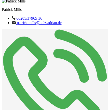
Patrick Mills
06205/37965-36
patrick.mills@holz-adrian.de