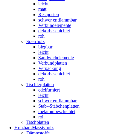
leicht
matt
Restposten
schwer entflammbar
Verbundelemente
dekorbeschichtet
roh
Sperrholz
biegbar
leicht
Sandwichelemente
Verbundplatten
Verpackung
dekorbeschichtet
roh
Tischlerplatten
edelfurniert
leicht
schwer entflammbar
Stab--Stäbchenplatten
melaminbeschichtet
roh
Tischplatten
Holzbau-Massivholz
Dämmstoffe