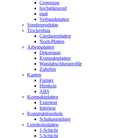
Gegenzug
hochglänzend
matt
Verbundplatten
Sonderprodukte
Trockenbau
Gipsfaserplatten
Norit-Platten
Arbeitsplatten
Dekorspan
Kompaktplatten
Wandabschlussprofile
Zubehör
Kanten
Furnier
Hirnholz
ABS
Kompaktplatten
Exterieur
Interieur
Konstruktionsholz
Schalungsträger
Leimholzplatten
1-Schicht
5-Schicht