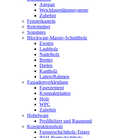
Agepan
Weichfaserdämmsysteme
Zubehör
Fensterkanteln
Retrotimber
Sonstiges
Blockware-Massiv-Schnittholz
Exoten
Laubholz
Nadelholz
Bretter
Dielen
Kantholz
Latten/Rahmen
Fassadenverkleidung
Faserzement
Kompaktplatten
Holz
WPC
Zubehör
Hobelware
Profilhölzer und Rauspund
Konstruktionsholz
Furnierschichtholz-Träger
BSH-Brettschichtholz