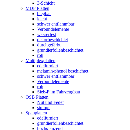
3-Schicht
MDF Platten
biegbar
leicht
schwer entflammbar
Verbundelemente
wasserfest
dekorbeschichtet
durchgefärbt
grundierfolienbeschichtet
roh
Multiplexplatten
edelfurniert
melamin-phenol beschichtet
schwer entflammbar
Verbundelemente
roh
Sieb-Film Fahrzeugbau
OSB Platten
Nut und Feder
stumpf
Spanplatten
edelfurniert
grundierfolienbeschichtet
hochglänzend