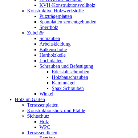
KVH-Konstruktionsvollholz
Konstruktive Holzwerkstoffe
Putzträgerplatten
Spanplatten zementgebunden
Sperrholz
Zubehör
Schrauben
Arbeitskleidung
Balkenschuhe
Hartholzkeile
Lochplatten
Schrauben und Befestigung
Edelstahlschrauben
Holzbauschrauben
Kammnägel
Spax-Schrauben
Winkel
Holz im Garten
Terrassenplatten
Konstruktionsholz und Pfähle
Sichtschutz
Holz
WPC
Terrassendielen