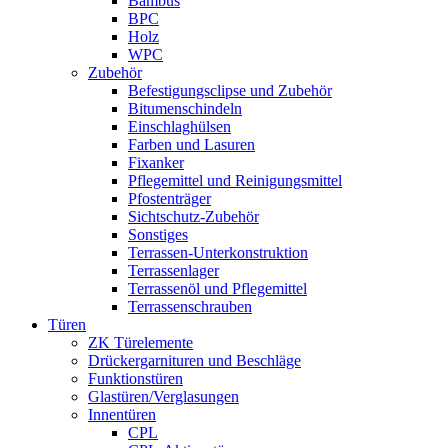
Bambus
BPC
Holz
WPC
Zubehör
Befestigungsclipse und Zubehör
Bitumenschindeln
Einschlaghülsen
Farben und Lasuren
Fixanker
Pflegemittel und Reinigungsmittel
Pfostenträger
Sichtschutz-Zubehör
Sonstiges
Terrassen-Unterkonstruktion
Terrassenlager
Terrassenöl und Pflegemittel
Terrassenschrauben
Türen
ZK Türelemente
Drückergarnituren und Beschläge
Funktionstüren
Glastüren/Verglasungen
Innentüren
CPL