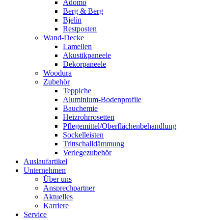
Adomo
Berg & Berg
Bjelin
Restposten
Wand-Decke
Lamellen
Akustikpaneele
Dekorpaneele
Woodura
Zubehör
Teppiche
Aluminium-Bodenprofile
Bauchemie
Heizrohrrosetten
Pflegemittel/Oberflächenbehandlung
Sockelleisten
Trittschalldämmung
Verlegezubehör
Auslaufartikel
Unternehmen
Über uns
Ansprechpartner
Aktuelles
Karriere
Service