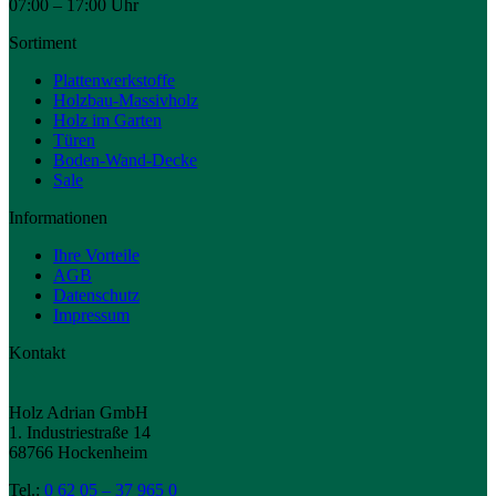
07:00 – 17:00 Uhr
Sortiment
Plattenwerkstoffe
Holzbau-Massivholz
Holz im Garten
Türen
Boden-Wand-Decke
Sale
Informationen
Ihre Vorteile
AGB
Datenschutz
Impressum
Kontakt
Holz Adrian GmbH
1. Industriestraße 14
68766 Hockenheim
Tel.:
0 62 05 – 37 965 0