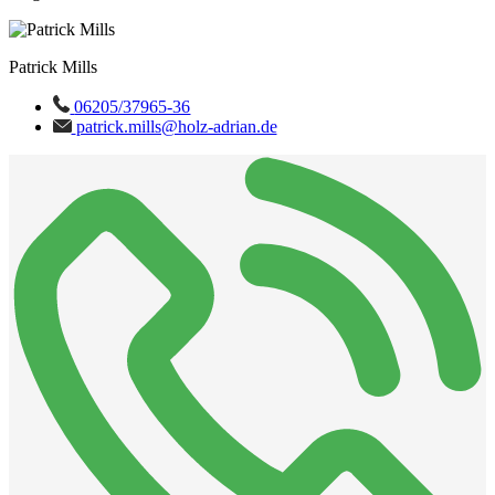
Patrick Mills
06205/37965-36
patrick.mills@holz-adrian.de