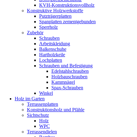
KVH-Konstruktionsvollholz
Konstruktive Holzwerkstoffe
Putzträgerplatten
Spanplatten zementgebunden
Sperrholz
Zubehör
Schrauben
Arbeitskleidung
Balkenschuhe
Hartholzkeile
Lochplatten
Schrauben und Befestigung
Edelstahlschrauben
Holzbauschrauben
Kammnägel
Spax-Schrauben
Winkel
Holz im Garten
Terrassenplatten
Konstruktionsholz und Pfähle
Sichtschutz
Holz
WPC
Terrassendielen