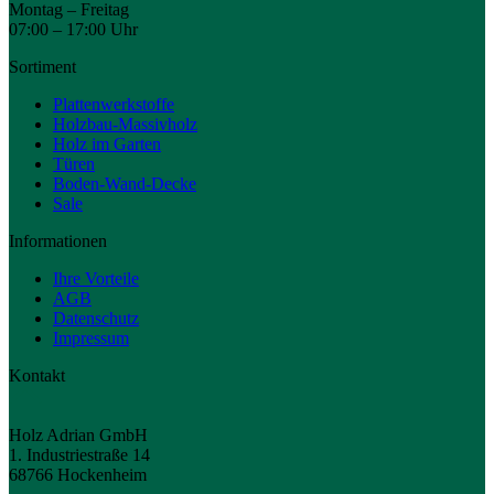
Montag – Freitag
07:00 – 17:00 Uhr
Sortiment
Plattenwerkstoffe
Holzbau-Massivholz
Holz im Garten
Türen
Boden-Wand-Decke
Sale
Informationen
Ihre Vorteile
AGB
Datenschutz
Impressum
Kontakt
Holz Adrian GmbH
1. Industriestraße 14
68766 Hockenheim