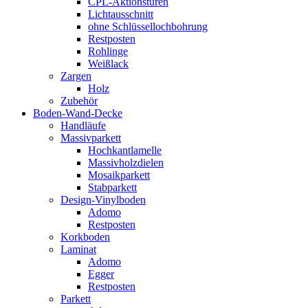
CPL-Aktionstüren
Lichtausschnitt
ohne Schlüssellochbohrung
Restposten
Rohlinge
Weißlack
Zargen
Holz
Zubehör
Boden-Wand-Decke
Handläufe
Massivparkett
Hochkantlamelle
Massivholzdielen
Mosaikparkett
Stabparkett
Design-Vinylboden
Adomo
Restposten
Korkboden
Laminat
Adomo
Egger
Restposten
Parkett