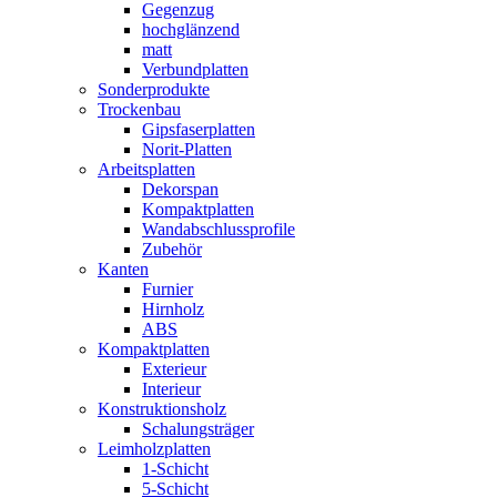
Gegenzug
hochglänzend
matt
Verbundplatten
Sonderprodukte
Trockenbau
Gipsfaserplatten
Norit-Platten
Arbeitsplatten
Dekorspan
Kompaktplatten
Wandabschlussprofile
Zubehör
Kanten
Furnier
Hirnholz
ABS
Kompaktplatten
Exterieur
Interieur
Konstruktionsholz
Schalungsträger
Leimholzplatten
1-Schicht
5-Schicht