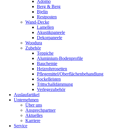
Adomo
Berg & Berg
Bjelin
Restposten
Wand-Decke
Lamellen
Akustikpaneele
Dekorpaneele
Woodura
Zubehör
Teppiche
Aluminium-Bodenprofile
Bauchemie
Heizrohrrosetten
Pflegemittel/Oberflächenbehandlung
Sockelleisten
Trittschalldämmung
Verlegezubehör
Auslaufartikel
Unternehmen
Über uns
Ansprechpartner
Aktuelles
Karriere
Service