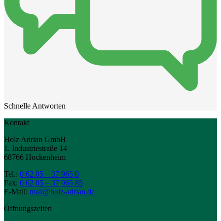
Schnelle Antworten
Kontakt
Holz Adrian GmbH
1. Industriestraße 14
68766 Hockenheim
Tel.:
0 62 05 – 37 965 0
Fax:
0 62 05 – 37 965 85
E-Mail:
mail@holz-adrian.de
Öffnungszeiten