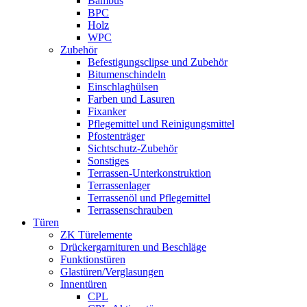
Bambus
BPC
Holz
WPC
Zubehör
Befestigungsclipse und Zubehör
Bitumenschindeln
Einschlaghülsen
Farben und Lasuren
Fixanker
Pflegemittel und Reinigungsmittel
Pfostenträger
Sichtschutz-Zubehör
Sonstiges
Terrassen-Unterkonstruktion
Terrassenlager
Terrassenöl und Pflegemittel
Terrassenschrauben
Türen
ZK Türelemente
Drückergarnituren und Beschläge
Funktionstüren
Glastüren/Verglasungen
Innentüren
CPL