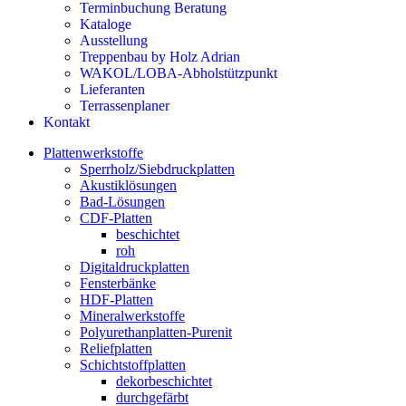
Terminbuchung Beratung
Kataloge
Ausstellung
Treppenbau by Holz Adrian
WAKOL/LOBA-Abholstützpunkt
Lieferanten
Terrassenplaner
Kontakt
Plattenwerkstoffe
Sperrholz/Siebdruckplatten
Akustiklösungen
Bad-Lösungen
CDF-Platten
beschichtet
roh
Digitaldruckplatten
Fensterbänke
HDF-Platten
Mineralwerkstoffe
Polyurethanplatten-Purenit
Reliefplatten
Schichtstoffplatten
dekorbeschichtet
durchgefärbt