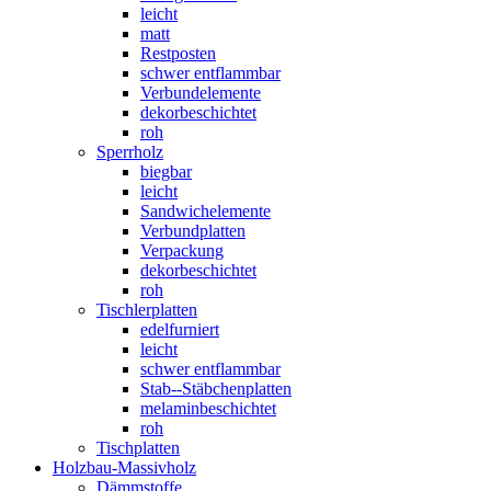
leicht
matt
Restposten
schwer entflammbar
Verbundelemente
dekorbeschichtet
roh
Sperrholz
biegbar
leicht
Sandwichelemente
Verbundplatten
Verpackung
dekorbeschichtet
roh
Tischlerplatten
edelfurniert
leicht
schwer entflammbar
Stab--Stäbchenplatten
melaminbeschichtet
roh
Tischplatten
Holzbau-Massivholz
Dämmstoffe