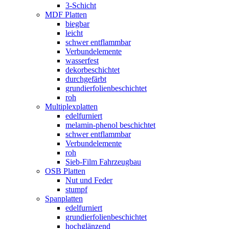
3-Schicht
MDF Platten
biegbar
leicht
schwer entflammbar
Verbundelemente
wasserfest
dekorbeschichtet
durchgefärbt
grundierfolienbeschichtet
roh
Multiplexplatten
edelfurniert
melamin-phenol beschichtet
schwer entflammbar
Verbundelemente
roh
Sieb-Film Fahrzeugbau
OSB Platten
Nut und Feder
stumpf
Spanplatten
edelfurniert
grundierfolienbeschichtet
hochglänzend