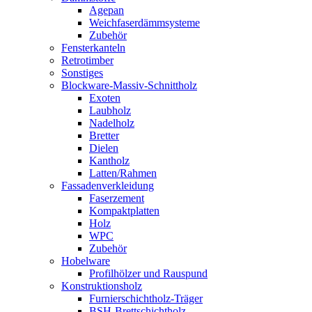
Agepan
Weichfaserdämmsysteme
Zubehör
Fensterkanteln
Retrotimber
Sonstiges
Blockware-Massiv-Schnittholz
Exoten
Laubholz
Nadelholz
Bretter
Dielen
Kantholz
Latten/Rahmen
Fassadenverkleidung
Faserzement
Kompaktplatten
Holz
WPC
Zubehör
Hobelware
Profilhölzer und Rauspund
Konstruktionsholz
Furnierschichtholz-Träger
BSH-Brettschichtholz