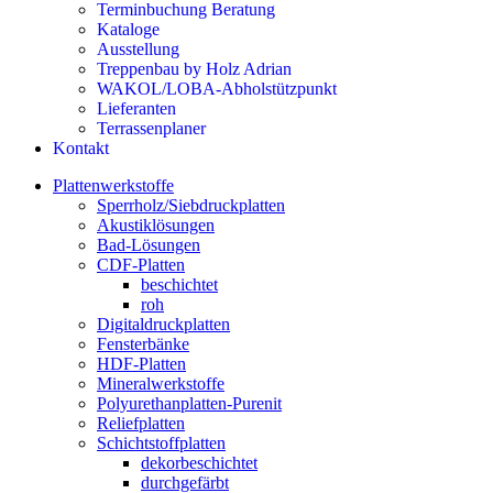
Terminbuchung Beratung
Kataloge
Ausstellung
Treppenbau by Holz Adrian
WAKOL/LOBA-Abholstützpunkt
Lieferanten
Terrassenplaner
Kontakt
Plattenwerkstoffe
Sperrholz/Siebdruckplatten
Akustiklösungen
Bad-Lösungen
CDF-Platten
beschichtet
roh
Digitaldruckplatten
Fensterbänke
HDF-Platten
Mineralwerkstoffe
Polyurethanplatten-Purenit
Reliefplatten
Schichtstoffplatten
dekorbeschichtet
durchgefärbt