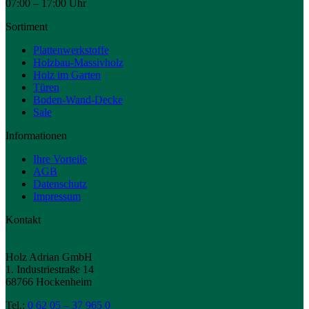
07:00 – 17:00 Uhr
Sortiment
Plattenwerkstoffe
Holzbau-Massivholz
Holz im Garten
Türen
Boden-Wand-Decke
Sale
Informationen
Ihre Vorteile
AGB
Datenschutz
Impressum
Kontakt
Holz Adrian GmbH
1. Industriestraße 14
68766 Hockenheim
Tel.:
0 62 05 – 37 965 0