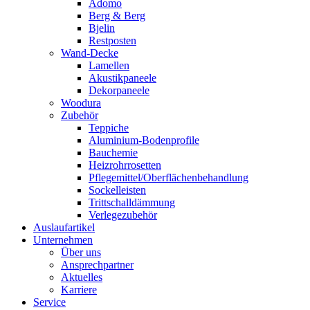
Adomo
Berg & Berg
Bjelin
Restposten
Wand-Decke
Lamellen
Akustikpaneele
Dekorpaneele
Woodura
Zubehör
Teppiche
Aluminium-Bodenprofile
Bauchemie
Heizrohrrosetten
Pflegemittel/Oberflächenbehandlung
Sockelleisten
Trittschalldämmung
Verlegezubehör
Auslaufartikel
Unternehmen
Über uns
Ansprechpartner
Aktuelles
Karriere
Service