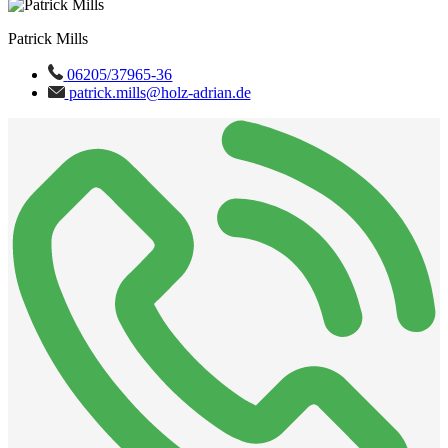
Patrick Mills
06205/37965-36
patrick.mills@holz-adrian.de