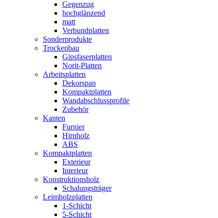
Gegenzug
hochglänzend
matt
Verbundplatten
Sonderprodukte
Trockenbau
Gipsfaserplatten
Norit-Platten
Arbeitsplatten
Dekorspan
Kompaktplatten
Wandabschlussprofile
Zubehör
Kanten
Furnier
Hirnholz
ABS
Kompaktplatten
Exterieur
Interieur
Konstruktionsholz
Schalungsträger
Leimholzplatten
1-Schicht
5-Schicht