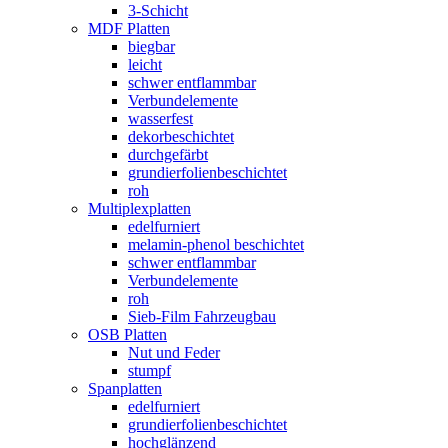
3-Schicht
MDF Platten
biegbar
leicht
schwer entflammbar
Verbundelemente
wasserfest
dekorbeschichtet
durchgefärbt
grundierfolienbeschichtet
roh
Multiplexplatten
edelfurniert
melamin-phenol beschichtet
schwer entflammbar
Verbundelemente
roh
Sieb-Film Fahrzeugbau
OSB Platten
Nut und Feder
stumpf
Spanplatten
edelfurniert
grundierfolienbeschichtet
hochglänzend