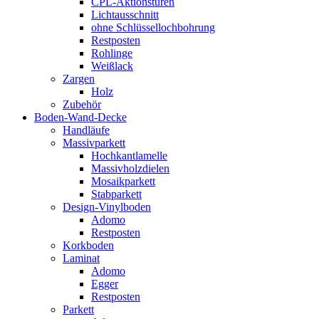
CPL-Aktionstüren
Lichtausschnitt
ohne Schlüssellochbohrung
Restposten
Rohlinge
Weißlack
Zargen
Holz
Zubehör
Boden-Wand-Decke
Handläufe
Massivparkett
Hochkantlamelle
Massivholzdielen
Mosaikparkett
Stabparkett
Design-Vinylboden
Adomo
Restposten
Korkboden
Laminat
Adomo
Egger
Restposten
Parkett