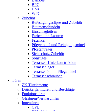
Bambus
BPC
Holz
WPC
Zubehör
Befestigungsclipse und Zubehör
Bitumenschindeln
Einschlaghülsen
Farben und Lasuren
Fixanker
Pflegemittel und Reinigungsmittel
Pfostenträger
Sichtschutz-Zubehör
Sonstiges
Terrassen-Unterkonstruktion
Terrassenlager
Terrassenöl und Pflegemittel
Terrassenschrauben
Türen
ZK Türelemente
Drückergarnituren und Beschläge
Funktionstüren
Glastüren/Verglasungen
Innentüren
CPL