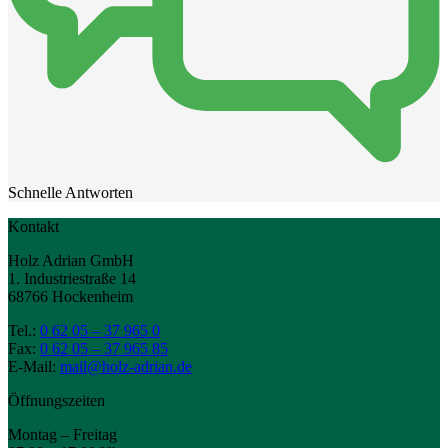
Schnelle Antworten
Kontakt
Holz Adrian GmbH
1. Industriestraße 14
68766 Hockenheim
Tel.:
0 62 05 – 37 965 0
Fax:
0 62 05 – 37 965 85
E-Mail:
mail@holz-adrian.de
Öffnungszeiten
Montag – Freitag