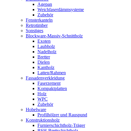
Agepan
Weichfaserdämmsysteme
Zubehör
Fensterkanteln
Retrotimber
Sonstiges
Blockware-Massiv-Schnittholz
Exoten
Laubholz
Nadelholz
Bretter
Dielen
Kantholz
Latten/Rahmen
Fassadenverkleidung
Faserzement
Kompaktplatten
Holz
WPC
Zubehör
Hobelware
Profilhölzer und Rauspund
Konstruktionsholz
Furnierschichtholz-Träger
BSH-Brettschichtholz