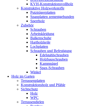
KVH-Konstruktionsvollholz
Konstruktive Holzwerkstoffe
Putzträgerplatten
Spanplatten zementgebunden
Sperrholz
Zubehör
Schrauben
Arbeitskleidung
Balkenschuhe
Hartholzkeile
Lochplatten
Schrauben und Befestigung
Edelstahlschrauben
Holzbauschrauben
Kammnägel
Spax-Schrauben
Winkel
Holz im Garten
Terrassenplatten
Konstruktionsholz und Pfähle
Sichtschutz
Holz
WPC
Terrassendielen