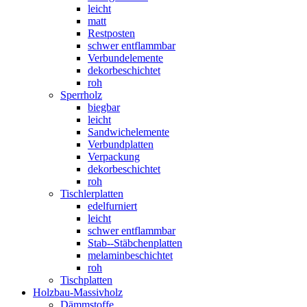
leicht
matt
Restposten
schwer entflammbar
Verbundelemente
dekorbeschichtet
roh
Sperrholz
biegbar
leicht
Sandwichelemente
Verbundplatten
Verpackung
dekorbeschichtet
roh
Tischlerplatten
edelfurniert
leicht
schwer entflammbar
Stab--Stäbchenplatten
melaminbeschichtet
roh
Tischplatten
Holzbau-Massivholz
Dämmstoffe